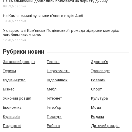
На Хмельниччині дозволили полювати на пернату дичину
09:59,
6 серпня
На Камʼянеччині зупинили п'яного водія Audi
13:20,
5 серпня
У старостаті Кам’янець-Подільської громади відкрили меморіал
загиблим захисникам
12:20,
5 серпня
Рубрики новин
Загальний розділ
Техніка
Здоров'я
Туризм
Нерухомість
Транспорт
Будівництво
Відпочинок
Розваги
Бізнес
Меблі
Спорт
Жіночий розділ
Інтернет
Культура
Економіка
Інтер'єр
Мода
Кулінарія
Послуги
Родина
Подорожі
Робота
Дитячий розділ