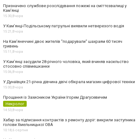
Призначено службове розслідування пожежі на сміттєзвалищі у
Кам’янці
15:30,
Вчора
У Кам’янці-Подільському патрульні виявили нетверезого водія
15:21,
Вчора
На Камʼянеччині двоє жителів "подарували" шахраям 60 тисяч
гривень
15:11,
Вчора
У Камʼянці засудили 28-річного чоловіка, який вчиняв насильство
стосовно співмешканки
15:06,
Вчора
У Дунаївцях 21-річна дівчина двічі обікрала магазин цифрової техніки
15:00,
Вчора
Прощання із Захисником України Ігорем Драгусевичем
Некролог
14:53,
Вчора
Хабар за підписання контрактів з ремонту доріг: викрили заступника
голови Хмельницької ОВА
10:18,
6 серпня