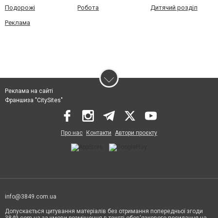
Подорожі
Робота
Дитячий розділ
Реклама
Реклама на сайті
Франшиза "CitySites"
Про нас
Контакти
Автори проєкту
info@3849.com.ua
Допускається цитування матеріалів без отримання попередньої згоди
3849.com.ua за умови розміщення в тексті обов'язкового посилання на