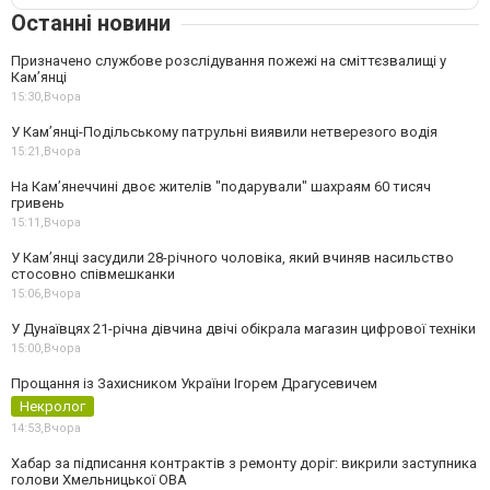
Останні новини
Призначено службове розслідування пожежі на сміттєзвалищі у
Кам’янці
15:30,
Вчора
У Кам’янці-Подільському патрульні виявили нетверезого водія
15:21,
Вчора
На Камʼянеччині двоє жителів "подарували" шахраям 60 тисяч
гривень
15:11,
Вчора
У Камʼянці засудили 28-річного чоловіка, який вчиняв насильство
стосовно співмешканки
15:06,
Вчора
У Дунаївцях 21-річна дівчина двічі обікрала магазин цифрової техніки
15:00,
Вчора
Прощання із Захисником України Ігорем Драгусевичем
Некролог
14:53,
Вчора
Хабар за підписання контрактів з ремонту доріг: викрили заступника
голови Хмельницької ОВА