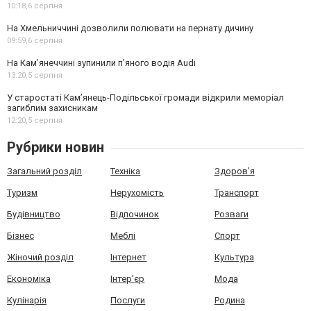
10:18,
6 серпня
На Хмельниччині дозволили полювати на пернату дичину
09:59,
6 серпня
На Камʼянеччині зупинили п'яного водія Audi
13:20,
5 серпня
У старостаті Кам’янець-Подільської громади відкрили меморіал
загиблим захисникам
12:20,
5 серпня
Рубрики новин
Загальний розділ
Техніка
Здоров'я
Туризм
Нерухомість
Транспорт
Будівництво
Відпочинок
Розваги
Бізнес
Меблі
Спорт
Жіночий розділ
Інтернет
Культура
Економіка
Інтер'єр
Мода
Кулінарія
Послуги
Родина