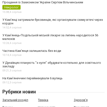
Прощання із Захисником України Сергієм Вільчинським
Некролог
15:08,
4 серпня
У Кам’янці затримали буковинців, які організували схему втечі через
кордон
14:52,
4 серпня
У Кам’янець-Подільській міській лікарні за липень народилося 56
малюків
10:24,
4 серпня
Частина Кам'янця залишилась без води
10:14,
4 серпня
У Дунаївцях планують "з нуля" збудувати котельню для освітнього
закладу
09:21,
3 серпня
На Камʼянеччині перейменували 6 вулиць
09:12,
3 серпня
Рубрики новин
Загальний розділ
Техніка
Здоров'я