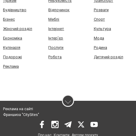
Туризм
Нерухомість
Транспорт
Будівництво
Відпочинок
Розваги
Бізнес
Меблі
Спорт
Жіночий розділ
Інтернет
Культура
Економіка
Інтер'єр
Мода
Кулінарія
Послуги
Родина
Подорожі
Робота
Дитячий розділ
Реклама
Реклама на сайті
Франшиза "CitySites"
Про нас
Контакти
Автори проєкту