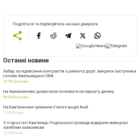
Поділіться та підписуйтесь на наші джерела
Останні новини
Хабар за підписання контрактів з ремонту доріг: викрили заступника
голови Хмельницької ОВА
10:18,
Сьогодні
На Хмельниччині дозволили полювати на пернату дичину
09:59,
Сьогодні
На Камʼянеччині зупинили п'яного водія Audi
13:20,
Вчора
У старостаті Кам’янець-Подільської громади відкрили меморіал
загиблим захисникам
12:20,
Вчора