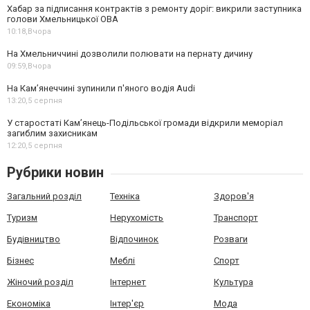
Хабар за підписання контрактів з ремонту доріг: викрили заступника
голови Хмельницької ОВА
10:18,
Вчора
На Хмельниччині дозволили полювати на пернату дичину
09:59,
Вчора
На Камʼянеччині зупинили п'яного водія Audi
13:20,
5 серпня
У старостаті Кам’янець-Подільської громади відкрили меморіал
загиблим захисникам
12:20,
5 серпня
Рубрики новин
Загальний розділ
Техніка
Здоров'я
Туризм
Нерухомість
Транспорт
Будівництво
Відпочинок
Розваги
Бізнес
Меблі
Спорт
Жіночий розділ
Інтернет
Культура
Економіка
Інтер'єр
Мода