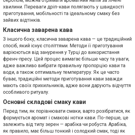
окропом, можна отримати ароматний напій за лічені
хвилини. Переваги дріп-кави полягають у швидкості
приготування, мобільності та ідеальному смаку без
зайвих відтінків.
Класична заварена кава
З іншого боку, класична заварена кава — це традиційний
спосіб, який існує століттями. Методи її приготування
варіюються від занурення у Турці до використання
френч-пресу. Цей процес вимагає більше часу та уваги,
адже важливо вибрати правильну пропорцію кави та
води, а також оптимальну температуру. Як це часто
буває, традиційні методи приготування кави завжди
мають своїх прихильників, адже вони дарують відчуття
особливого ритуалу.
Основні складові смаку кави
Перед тим, як порівнювати смаки, варто розібратися, як
формується аромат і смакові нотки кави. По-перше, це
залежить від типу зерен — арабіка чи робуста. Арабіка,
як правило, має більш тонкий і солодкий смак, тоді як