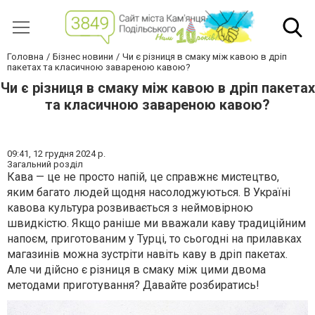
Головна
Бізнес новини
Чи є різниця в смаку між кавою в дріп
пакетах та класичною завареною кавою?
Чи є різниця в смаку між кавою в дріп пакетах
та класичною завареною кавою?
09:41,
12 грудня 2024 р.
Загальний розділ
Кава — це не просто напій, це справжнє мистецтво,
яким багато людей щодня насолоджуються. В Україні
кавова культура розвивається з неймовірною
швидкістю. Якщо раніше ми вважали каву традиційним
напоєм, приготованим у Турці, то сьогодні на прилавках
магазинів можна зустріти навіть каву в дріп пакетах.
Але чи дійсно є різниця в смаку між цими двома
методами приготування? Давайте розбиратись!