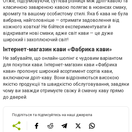
Отже, підсумовуючи, суттєва різниця між дріп-кавою та
класичною завареною кавою полягає в нюансах смаку,
аромату та вашому особистому стилі. Яка б кава не була
вибрана, найголовніше — отримати задоволення від
кожного ковтка! Не бійтеся експериментувати й
відкривати нові смаки, адже світ кави — це дуже
широкий і захоплюючий світ!
Інтернет-магазин кави «Фабрика кави»
Не забувайте, що онлайн-шопінг є чудовим варіантом
для покупки кави. Інтернет-магазин кави «Фабрика
кави» пропонує широкий асортимент сортів кави,
включаючи дріп-каву. Вони відрізняються високою
якістю продукції та швидкістю обслуговування, завдяки
чому ви завжди отримуєте свіжу й смачну каву прямо
до дверей.
Поділіться та підписуйтесь на наші джерела