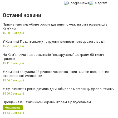
Останні новини
Призначено службове розслідування пожежі на сміттєзвалищі у
Кам’янці
15:30,
Сьогодні
У Кам’янці-Подільському патрульні виявили нетверезого водія
15:21,
Сьогодні
На Камʼянеччині двоє жителів "подарували" шахраям 60 тисяч
гривень
15:11,
Сьогодні
У Камʼянці засудили 28-річного чоловіка, який вчиняв насильство
стосовно співмешканки
15:06,
Сьогодні
У Дунаївцях 21-річна дівчина двічі обікрала магазин цифрової техніки
15:00,
Сьогодні
Прощання із Захисником України Ігорем Драгусевичем
Некролог
14:53,
Сьогодні