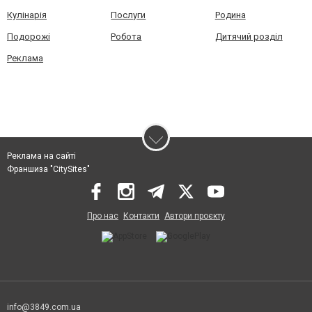
Кулінарія
Послуги
Родина
Подорожі
Робота
Дитячий розділ
Реклама
Реклама на сайті
Франшиза "CitySites"
Про нас
Контакти
Автори проєкту
info@3849.com.ua