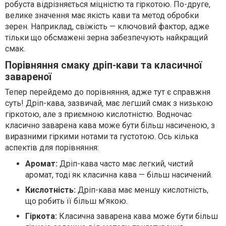
робуста відрізняється міцністю та гіркотою. По-друге,
велике значення має якість кави та метод обробки
зерен. Наприклад, свіжість — ключовий фактор, адже
тільки що обсмажені зерна забезпечують найкращий
смак.
Порівняння смаку дріп-кави та класичної
завареної
Тепер перейдемо до порівняння, адже тут є справжня
суть! Дріп-кава, зазвичай, має легший смак з низькою
гіркотою, але з приємною кислотністю. Водночас
класично заварена кава може бути більш насиченою, з
виразними гіркими нотами та густотою. Ось кілька
аспектів для порівняння:
Аромат:
Дріп-кава часто має легкий, чистий
аромат, тоді як класична кава — більш насичений.
Кислотність:
Дріп-кава має меншу кислотність,
що робить її більш м’якою.
Гіркота:
Класична заварена кава може бути більш