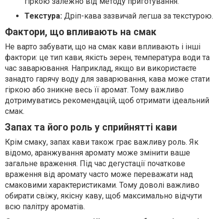
гіркою залежно від методу приготування.
Текстура:
Дріп-кава зазвичай легша за текстурою.
Фактори, що впливають на смак
Не варто забувати, що на смак кави впливають і інші
фактори: це тип кави, якість зерен, температура води та
час заварювання. Наприклад, якщо ви використаєте
занадто гарячу воду для заварювання, кава може стати
гіркою або зникне весь її аромат. Тому важливо
дотримуватись рекомендацій, щоб отримати ідеальний
смак.
Запах та його роль у сприйнятті кави
Крім смаку, запах кави також грає важливу роль. Як
відомо, аранжування аромату може змінити ваше
загальне враження. Під час дегустації початкове
враження від аромату часто може переважати над
смаковими характеристиками. Тому доволі важливо
обирати свіжу, якісну каву, щоб максимально відчути
всю палітру ароматів.