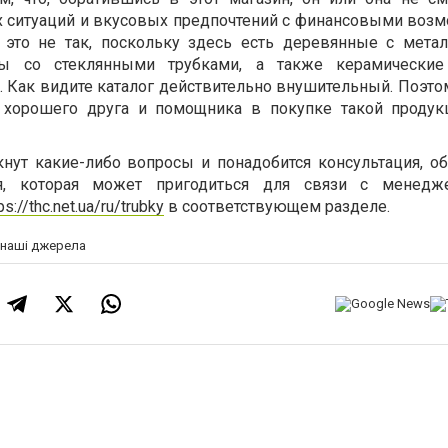
х ситуаций и вкусовых предпочтений с финансовыми воз
о это не так, поскольку здесь есть деревянные с мета
ры со стеклянными трубками, а также керамические
 Как видите каталог действительно внушительный. Поэто
 хорошего друга и помощника в покупке такой продук
кнут какие-либо вопросы и понадобится консультация, об
я, которая может пригодиться для связи с менедж
ps://thc.net.ua/ru/trubky
в соответствующем разделе.
а наші джерела