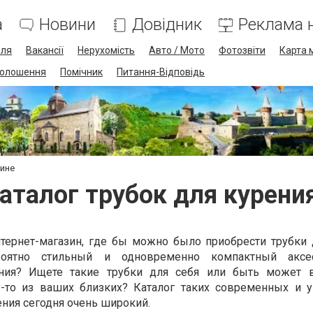
а
Новини
Довідник
Реклама н
лля
Вакансії
Нерухомість
Авто / Мото
Фотозвіти
Карта 
олошення
Помічник
Питання-Відповідь
аине
аталог трубок для курения
тернет-магазин, где бы можно было приобрести трубки 
роятно стильный и одновременно компактный аксес
ения? Ищете такие трубки для себя или быть может в
у-то из ваших близких? Каталог таких современных и 
ния сегодня очень широкий.