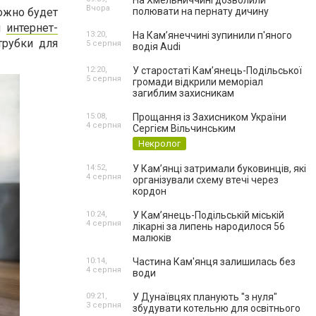
На Хмельниччині дозволили
Вчора
ожно будет
полювати на пернату дичину
м
интернет-
13:20,
На Камʼянеччині зупинили п'яного
трубки для
5 серпня
водія Audi
12:20,
У старостаті Кам’янець-Подільської
5 серпня
громади відкрили меморіал
загиблим захисникам
15:08,
Прощання із Захисником України
4 серпня
Сергієм Вільчинським
Некролог
14:52,
У Кам’янці затримали буковинців, які
4 серпня
організували схему втечі через
кордон
10:24,
У Кам’янець-Подільській міській
4 серпня
лікарні за липень народилося 56
малюків
10:14,
Частина Кам'янця залишилась без
4 серпня
води
09:21,
У Дунаївцях планують "з нуля"
3 серпня
збудувати котельню для освітнього