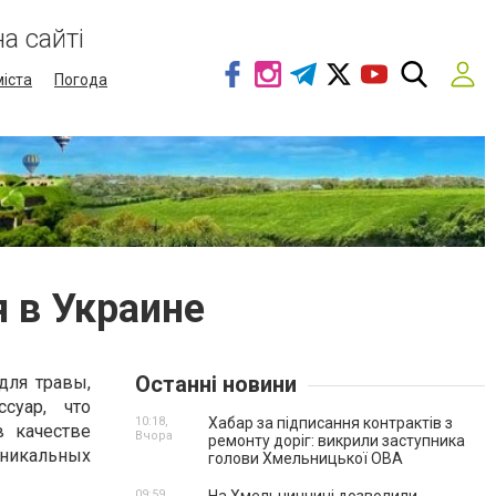
а сайті
міста
Погода
 в Украине
Останні новини
для травы,
суар, что
10:18,
Хабар за підписання контрактів з
 качестве
Вчора
ремонту доріг: викрили заступника
уникальных
голови Хмельницької ОВА
09:59,