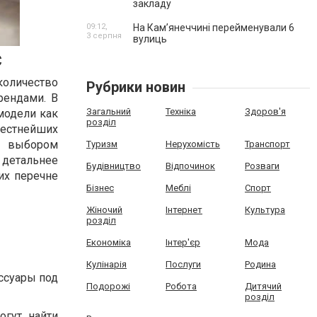
закладу
09:12,
На Камʼянеччині перейменували 6
3 серпня
вулиць
С
количество
Рубрики новин
рендами. В
Загальний
Техніка
Здоров'я
модели как
розділ
звестнейших
с выбором
Туризм
Нерухомість
Транспорт
 детальнее
Будівництво
Відпочинок
Розваги
их перечне
Бізнес
Меблі
Спорт
Жіночий
Інтернет
Культура
розділ
Економіка
Інтер'єр
Мода
Кулінарія
Послуги
Родина
ссуары под
Подорожі
Робота
Дитячий
розділ
огут найти