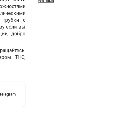
Реклама
можностями
ллическими
 трубки с
му если вы
ции, добро
ращайтесь.
ером ТНС,