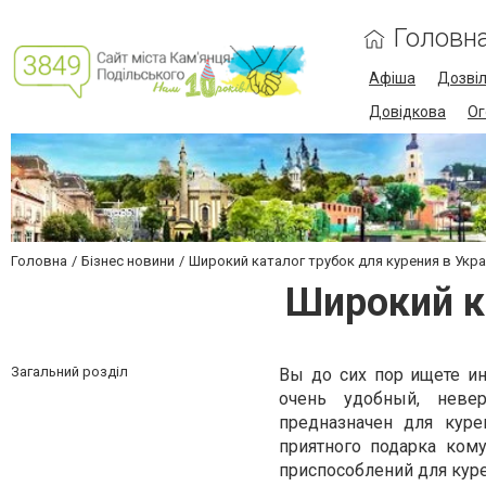
Головн
Афіша
Дозві
Довідкова
Ог
Головна
Бізнес новини
Широкий каталог трубок для курения в Укр
Широкий к
Загальний розділ
Вы до сих пор ищете ин
очень удобный, неве
предназначен для кур
приятного подарка ком
приспособлений для куре