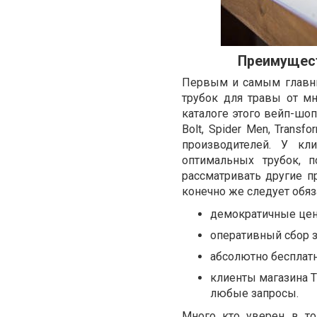
Преимущест
Первым и самым главны
трубок для травы от м
каталоге этого вейп-шо
Bolt, Spider Men, Trans
производителей. У кл
оптимальных трубок, п
рассматривать другие п
конечно же следует обяз
демократичные цен
оперативный сбор з
абсолютно бесплат
клиенты магазина 
любые запросы.
Много кто уверен в то