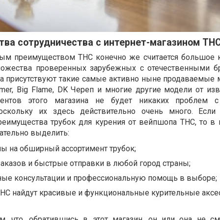
ва сотрудничества с интернет-магазином ТН
м преимуществом ТНС конечно же считается большое 
ножества проверенных зарубежных с отечественными б
па присутствуют такие самые активно ныне продаваемые 
former, Big Flame, DK Череп и многие другие модели от и
иентов этого магазина не будет никаких проблем 
оскольку их здесь действительно очень много. Если
реимущества трубок для курения от вейпшопа ТНС, то в 
ательно выделить:
ы на обширный ассортимент трубок;
аказов и быстрые отправки в любой город страны;
ные консультации и профессиональную помощь в выборе;
ТНС найдут красивые и функциональные курительные аксе
м, что, обратившись в этот магазин, он или она не см