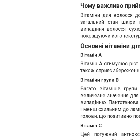
Чому важливо прийм
Вітаміни для волосся д
загальний стан шкіри 
випадіння волосся, сухі
покращуючи його текстур
Основні вітаміни дл
Вітамін A
Вітамін A стимулює ріст
також сприяє збереженню 
Вітаміни групи B
Багато вітамінів групи
величезне значення для 
випадінню. Пантотенова 
і менш схильним до ламк
голови, що позитивно поз
Вітамін C
Цей потужний антиокс