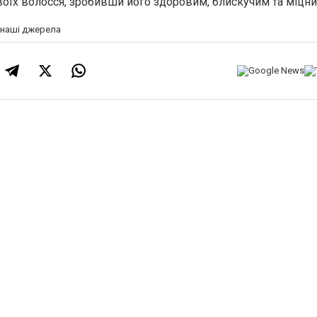
воїх волосся, зробивши його здоровим, блискучим та міцни
а наші джерела