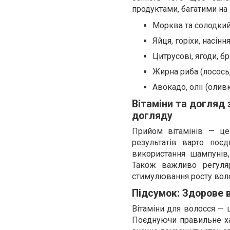
продуктами, багатими на 
Морква та солодкий 
Яйця, горіхи, насінн
Цитрусові, ягоди, бр
Жирна риба (лосось,
Авокадо, олії (оливк
Вітаміни та догляд
догляду
Прийом вітамінів — це
результатів варто поє
використання шампунів
Також важливо регуля
стимулювання росту воло
Підсумок: Здорове 
Вітаміни для волосся — 
Поєднуючи правильне ха