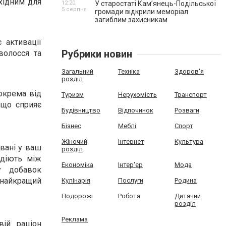
бхідним для
12:20,
У старостаті Кам’янець-Подільської
5 серпня
громади відкрили меморіал
загиблим захисникам
 активації
Рубрики новин
волосся та
Загальний
Техніка
Здоров'я
розділ
окрема від
Туризм
Нерухомість
Транспорт
 що сприяє
Будівництво
Відпочинок
Розваги
Бізнес
Меблі
Спорт
Жіночий
Інтернет
Культура
овані у ваш
розділ
одіють між
Економіка
Інтер'єр
Мода
у добавок
 найкращий
Кулінарія
Послуги
Родина
Подорожі
Робота
Дитячий
розділ
Реклама
ій раціон