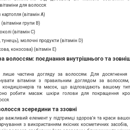
вітаміни для волосся:
картопля (вітамін A)
я (вітаміни групи B)
околі (вітамін C)
 тунець), молочні продукти (вітамін D)
ова, кокосова) (вітамін E)
 за волоссям: поєднання внутрішнього та зовні
 лише частина догляду за волоссям. Для досягнення
днувати вітаміни з правильним доглядом за волоссям
, кондиціонерів та масок, що відповідають вашому тип
рно робити масаж шкіри голови для покращення кров
сся.
волосся зсередини та ззовні
це важливий елемент у підтримці здоров’я та краси вашо
рчування з використанням якісних косметичних засобів,