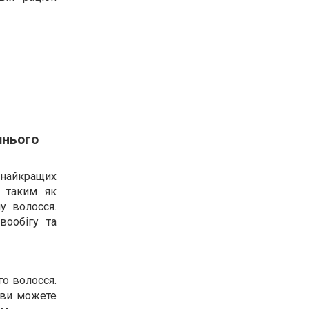
шнього
 найкращих
, таким як
у волосся.
ообігу та
го волосся.
 ви можете