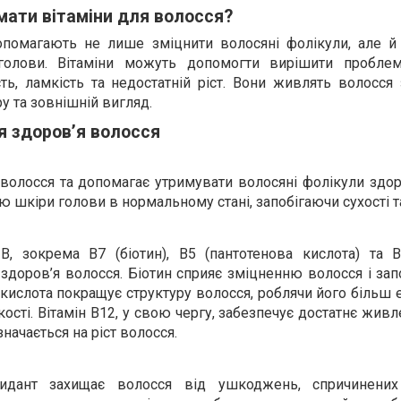
ати вітаміни для волосся?
опомагають не лише зміцнити волосяні фолікули, але й
голови. Вітаміни можуть допомогти вирішити проблем
сть, ламкість та недостатній ріст. Вони живлять волосся
у та зовнішній вигляд.
я здоров’я волосся
 волосся та допомагає утримувати волосяні фолікули здо
шкіри голови в нормальному стані, запобігаючи сухості та
 B, зокрема B7 (біотин), B5 (пантотенова кислота) та 
здоров’я волосся. Біотин сприяє зміцненню волосся і зап
кислота покращує структуру волосся, роблячи його більш
ості. Вітамін B12, у свою чергу, забезпечує достатнє жив
начається на ріст волосся.
идант захищає волосся від ушкоджень, спричинених