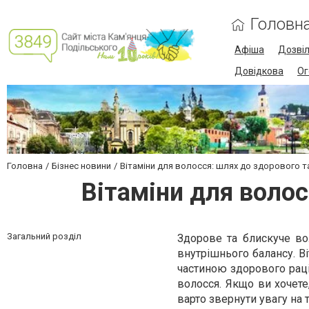
Головн
Афіша
Дозві
Довідкова
Ог
Головна
Бізнес новини
Вітаміни для волосся: шлях до здорового т
Вітаміни для волос
Загальний розділ
Здорове та блискуче во
внутрішнього балансу. В
частиною здорового раці
волосся. Якщо ви хочет
варто звернути увагу на те