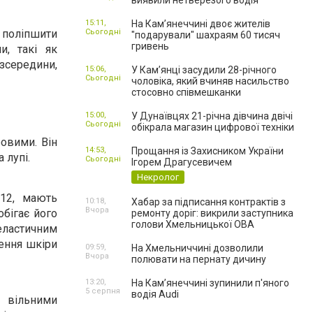
виявили нетверезого водія
15:11,
На Камʼянеччині двоє жителів
 поліпшити
Сьогодні
"подарували" шахраям 60 тисяч
гривень
и, такі як
 зсередини,
15:06,
У Камʼянці засудили 28-річного
Сьогодні
чоловіка, який вчиняв насильство
стосовно співмешканки
15:00,
У Дунаївцях 21-річна дівчина двічі
Сьогодні
обікрала магазин цифрової техніки
ровими. Він
14:53,
Прощання із Захисником України
 лупі.
Сьогодні
Ігорем Драгусевичем
Некролог
B12, мають
10:18,
Хабар за підписання контрактів з
Вчора
обігає його
ремонту доріг: викрили заступника
голови Хмельницької ОВА
 еластичним
лення шкіри
09:59,
На Хмельниччині дозволили
Вчора
полювати на пернату дичину
13:20,
На Камʼянеччині зупинили п'яного
5 серпня
водія Audi
 вільними