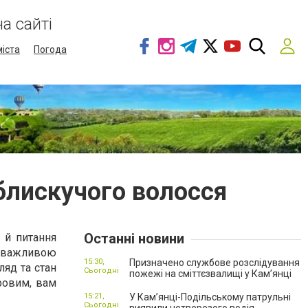
а сайті
міста
Погода
 блискучого волосся
Останні новини
 й питання
 важливою
15:30,
Призначено службове розслідування
ляд та стан
Сьогодні
пожежі на сміттєзвалищі у Кам’янці
ровим, вам
15:21,
У Кам’янці-Подільському патрульні
Сьогодні