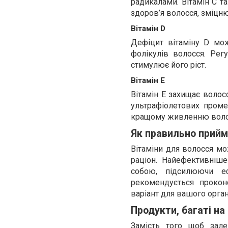
радикалами. Вітамін C т
здоров’я волосся, зміцн
Вітамін D
Дефіцит вітаміну D мож
фолікулів волосся. Рег
стимулює його ріст.
Вітамін E
Вітамін E захищає воло
ультрафіолетових промен
кращому живленню волос
Як правильно прийм
Вітаміни для волосся мо
раціон. Найефективніш
собою, підсилюючи е
рекомендується прокон
варіант для вашого орган
Продукти, багаті на
Замість того щоб зал