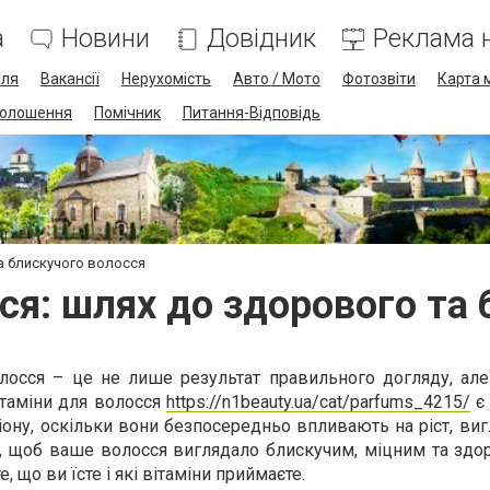
а
Новини
Довідник
Реклама н
лля
Вакансії
Нерухомість
Авто / Мото
Фотозвіти
Карта 
олошення
Помічник
Питання-Відповідь
а блискучого волосся
ся: шлях до здорового та
лосся – це не лише результат правильного догляду, але
ітаміни для волосся
https://n1beauty.ua/cat/parfums_4215/
є
ону, оскільки вони безпосередньо впливають на ріст, виг
е, щоб ваше волосся виглядало блискучим, міцним та здо
, що ви їсте і які вітаміни приймаєте.