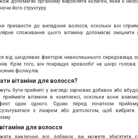
акож допомагає організму виробляти колаген, який є нео
юючи його структуру.
е призвести до випадіння волосся, оскільки він сприяє
улярне споживання цього вітаміну допомагає зміцнити 
сся від шкідливих факторів навколишнього середовища, з
ів. Крім того, він покращує кровообіг на шкірі голови,
яних фолікулів.
ати вітаміни для волосся?
жуть бути прийняті у вигляді харчових добавок або вбуд
е приймати вітаміни в комплексі, оскільки вони взаєм
фект один одного. Однак перед початком прийом
сультуватися з лікарем або дієтологом, щоб вибрати
ізму.
 вітаміни для волосся
ежати виключно від добавок, ви можете збагатити св