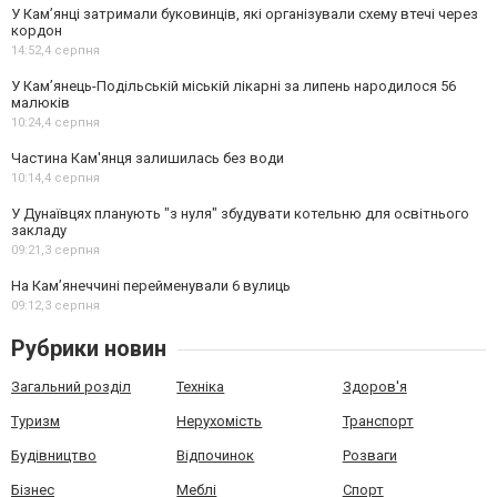
У Кам’янці затримали буковинців, які організували схему втечі через
кордон
14:52,
4 серпня
У Кам’янець-Подільській міській лікарні за липень народилося 56
малюків
10:24,
4 серпня
Частина Кам'янця залишилась без води
10:14,
4 серпня
У Дунаївцях планують "з нуля" збудувати котельню для освітнього
закладу
09:21,
3 серпня
На Камʼянеччині перейменували 6 вулиць
09:12,
3 серпня
Рубрики новин
Загальний розділ
Техніка
Здоров'я
Туризм
Нерухомість
Транспорт
Будівництво
Відпочинок
Розваги
Бізнес
Меблі
Спорт