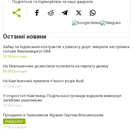
Поділіться та підписуйтесь на наші джерела
Останні новини
Хабар за підписання контрактів з ремонту доріг: викрили заступника
голови Хмельницької ОВА
10:18,
Сьогодні
На Хмельниччині дозволили полювати на пернату дичину
09:59,
Сьогодні
На Камʼянеччині зупинили п'яного водія Audi
13:20,
Вчора
У старостаті Кам’янець-Подільської громади відкрили меморіал
загиблим захисникам
12:20,
Вчора
Прощання із Захисником України Сергієм Вільчинським
Некролог
15:08,
4 серпня