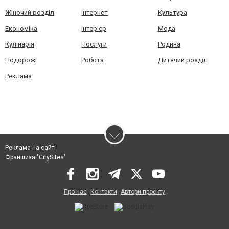
Жіночий розділ
Інтернет
Культура
Економіка
Інтер'єр
Мода
Кулінарія
Послуги
Родина
Подорожі
Робота
Дитячий розділ
Реклама
Реклама на сайті
Франшиза "CitySites"
Про нас
Контакти
Автори проєкту