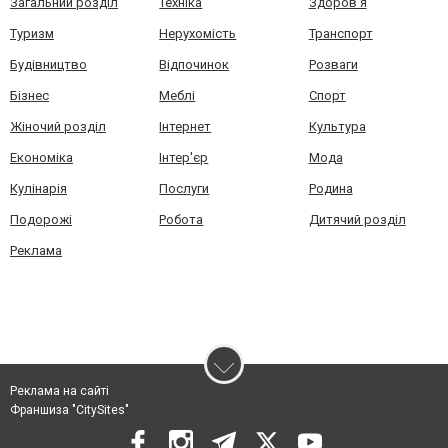
Загальний розділ
Техніка
Здоров'я
Туризм
Нерухомість
Транспорт
Будівництво
Відпочинок
Розваги
Бізнес
Меблі
Спорт
Жіночий розділ
Інтернет
Культура
Економіка
Інтер'єр
Мода
Кулінарія
Послуги
Родина
Подорожі
Робота
Дитячий розділ
Реклама
Реклама на сайті
Франшиза "CitySites"