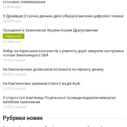
стосовно співмешканки
15:06,
Вчора
У Дунаївцях 21-річна дівчина двічі обікрала магазин цифрової техніки
15:00,
Вчора
Прощання із Захисником України Ігорем Драгусевичем
Некролог
14:53,
Вчора
Хабар за підписання контрактів з ремонту доріг: викрили заступника
голови Хмельницької ОВА
10:18,
6 серпня
На Хмельниччині дозволили полювати на пернату дичину
09:59,
6 серпня
На Камʼянеччині зупинили п'яного водія Audi
13:20,
5 серпня
У старостаті Кам’янець-Подільської громади відкрили меморіал
загиблим захисникам
12:20,
5 серпня
Рубрики новин