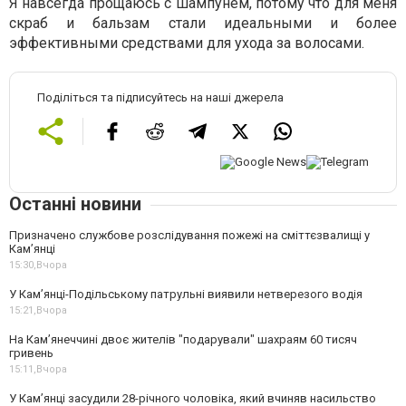
Я навсегда прощаюсь с шампунем, потому что для меня
скраб и бальзам стали идеальными и более
эффективными средствами для ухода за волосами.
Поділіться та підписуйтесь на наші джерела
Останні новини
Призначено службове розслідування пожежі на сміттєзвалищі у
Кам’янці
15:30,
Вчора
У Кам’янці-Подільському патрульні виявили нетверезого водія
15:21,
Вчора
На Камʼянеччині двоє жителів "подарували" шахраям 60 тисяч
гривень
15:11,
Вчора
У Камʼянці засудили 28-річного чоловіка, який вчиняв насильство