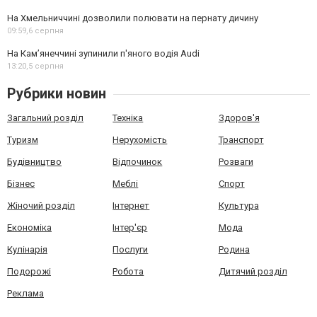
На Хмельниччині дозволили полювати на пернату дичину
09:59,
6 серпня
На Камʼянеччині зупинили п'яного водія Audi
13:20,
5 серпня
Рубрики новин
Загальний розділ
Техніка
Здоров'я
Туризм
Нерухомість
Транспорт
Будівництво
Відпочинок
Розваги
Бізнес
Меблі
Спорт
Жіночий розділ
Інтернет
Культура
Економіка
Інтер'єр
Мода
Кулінарія
Послуги
Родина
Подорожі
Робота
Дитячий розділ
Реклама