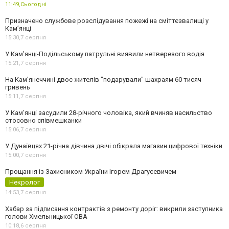
11:49,
Сьогодні
Призначено службове розслідування пожежі на сміттєзвалищі у
Кам’янці
15:30,
7 серпня
У Кам’янці-Подільському патрульні виявили нетверезого водія
15:21,
7 серпня
На Камʼянеччині двоє жителів "подарували" шахраям 60 тисяч
гривень
15:11,
7 серпня
У Камʼянці засудили 28-річного чоловіка, який вчиняв насильство
стосовно співмешканки
15:06,
7 серпня
У Дунаївцях 21-річна дівчина двічі обікрала магазин цифрової техніки
15:00,
7 серпня
Прощання із Захисником України Ігорем Драгусевичем
Некролог
14:53,
7 серпня
Хабар за підписання контрактів з ремонту доріг: викрили заступника
голови Хмельницької ОВА
10:18,
6 серпня