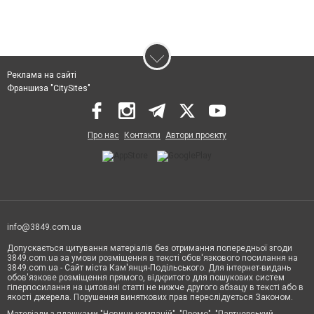
Реклама на сайті
Франшиза "CitySites"
Про нас
Контакти
Автори проєкту
info@3849.com.ua
Допускається цитування матеріалів без отримання попередньої згоди
3849.com.ua за умови розміщення в тексті обов'язкового посилання на
3849.com.ua - Сайт міста Кам'янця-Подільського. Для інтернет-видань
обов'язкове розміщення прямого, відкритого для пошукових систем
гіперпосилання на цитовані статті не нижче другого абзацу в тексті або в
якості джерела. Порушення виняткових прав переслідується Законом.