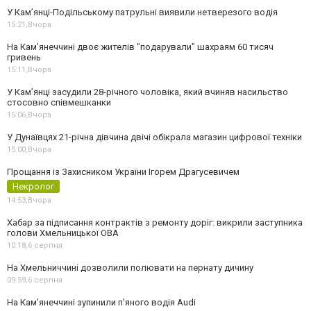
У Кам’янці-Подільському патрульні виявили нетверезого водія
15:21,
Вчора
На Камʼянеччині двоє жителів "подарували" шахраям 60 тисяч
гривень
15:11,
Вчора
У Камʼянці засудили 28-річного чоловіка, який вчиняв насильство
стосовно співмешканки
15:06,
Вчора
У Дунаївцях 21-річна дівчина двічі обікрала магазин цифрової техніки
15:00,
Вчора
Прощання із Захисником України Ігорем Драгусевичем
Некролог
14:53,
Вчора
Хабар за підписання контрактів з ремонту доріг: викрили заступника
голови Хмельницької ОВА
10:18,
6 серпня
На Хмельниччині дозволили полювати на пернату дичину
09:59,
6 серпня
На Камʼянеччині зупинили п'яного водія Audi