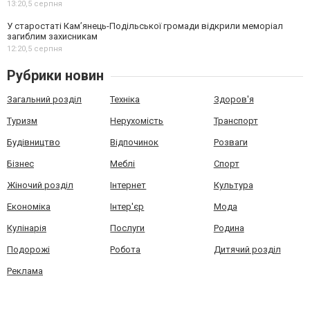
13:20,
5 серпня
У старостаті Кам’янець-Подільської громади відкрили меморіал
загиблим захисникам
12:20,
5 серпня
Рубрики новин
Загальний розділ
Техніка
Здоров'я
Туризм
Нерухомість
Транспорт
Будівництво
Відпочинок
Розваги
Бізнес
Меблі
Спорт
Жіночий розділ
Інтернет
Культура
Економіка
Інтер'єр
Мода
Кулінарія
Послуги
Родина
Подорожі
Робота
Дитячий розділ
Реклама