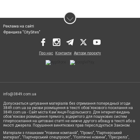
Реклама на сайті
Франшиза "CitySites"
Про нас
Контакти
Автори проєкту
info@3849.com.ua
Допускається цитування матеріалів без отримання попередньої згоди
3849.com.ua за умови розміщення в тексті обов'язкового посилання на
3849.com.ua - Сайт міста Кам'янця-Подільського. Для інтернет-видань
обов'язкове розміщення прямого, відкритого для пошукових систем
гіперпосилання на цитовані статті не нижче другого абзацу в тексті або в
якості джерела. Порушення виняткових прав переслідується Законом.
Матеріали з плашками "Новини компаній", "Промо", "Партнерський
матеріал", "Партнерський спецпроєкт", "Політичні новини", "Пресреліз",