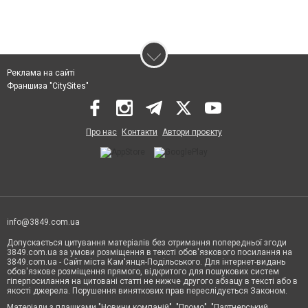
Реклама на сайті
Франшиза "CitySites"
Про нас
Контакти
Автори проєкту
info@3849.com.ua
Допускається цитування матеріалів без отримання попередньої згоди
3849.com.ua за умови розміщення в тексті обов'язкового посилання на
3849.com.ua - Сайт міста Кам'янця-Подільського. Для інтернет-видань
обов'язкове розміщення прямого, відкритого для пошукових систем
гіперпосилання на цитовані статті не нижче другого абзацу в тексті або в
якості джерела. Порушення виняткових прав переслідується Законом.
Матеріали з плашками "Новини компаній", "Промо", "Партнерський