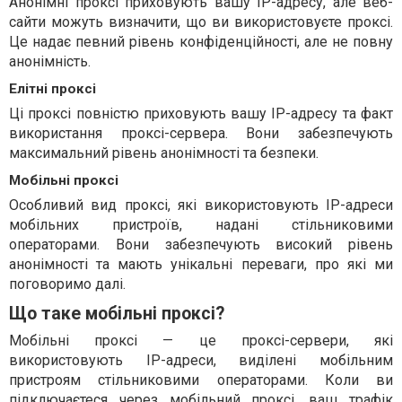
Анонімні проксі приховують вашу IP-адресу, але веб-
сайти можуть визначити, що ви використовуєте проксі.
Це надає певний рівень конфіденційності, але не повну
анонімність.
Елітні проксі
Ці проксі повністю приховують вашу IP-адресу та факт
використання проксі-сервера. Вони забезпечують
максимальний рівень анонімності та безпеки.
Мобільні проксі
Особливий вид проксі, які використовують IP-адреси
мобільних пристроїв, надані стільниковими
операторами. Вони забезпечують високий рівень
анонімності та мають унікальні переваги, про які ми
поговоримо далі.
Що таке мобільні проксі?
Мобільні проксі — це проксі-сервери, які
використовують IP-адреси, виділені мобільним
пристроям стільниковими операторами. Коли ви
підключаєтеся через мобільний проксі, ваш трафік