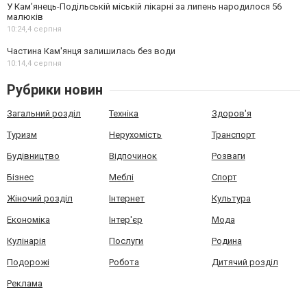
У Кам’янець-Подільській міській лікарні за липень народилося 56
малюків
10:24,
4 серпня
Частина Кам'янця залишилась без води
10:14,
4 серпня
Рубрики новин
Загальний розділ
Техніка
Здоров'я
Туризм
Нерухомість
Транспорт
Будівництво
Відпочинок
Розваги
Бізнес
Меблі
Спорт
Жіночий розділ
Інтернет
Культура
Економіка
Інтер'єр
Мода
Кулінарія
Послуги
Родина
Подорожі
Робота
Дитячий розділ
Реклама