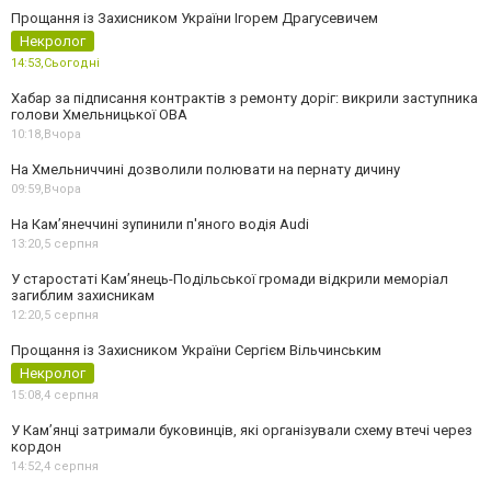
Прощання із Захисником України Ігорем Драгусевичем
Некролог
14:53,
Сьогодні
Хабар за підписання контрактів з ремонту доріг: викрили заступника
голови Хмельницької ОВА
10:18,
Вчора
На Хмельниччині дозволили полювати на пернату дичину
09:59,
Вчора
На Камʼянеччині зупинили п'яного водія Audi
13:20,
5 серпня
У старостаті Кам’янець-Подільської громади відкрили меморіал
загиблим захисникам
12:20,
5 серпня
Прощання із Захисником України Сергієм Вільчинським
Некролог
15:08,
4 серпня
У Кам’янці затримали буковинців, які організували схему втечі через
кордон
14:52,
4 серпня