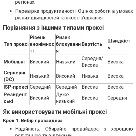
регіонах.
Перевірка продуктивності: Оцінка роботи в умовах
різних швидкостей та якості з'єднання.
Порівняння з іншими типами проксі
Рівень
Ризик
Швидкіст
Тип проксі
анонімнос
блокуванн
Вартість
ь
ті
я
Середня/
Мобільні
Високий
Низький
Висока
Висока
Серверні
Низький
Високий
Низька
Висока
(DC)
ISP-проксі
Середній
Середній
Висока
Висока
Резидент
Дуже
Високий
Висока
Середня
ські
низький
Як використовувати мобільні проксі
Крок 1: Вибір провайдера
Надійність: Обирайте провайдера з хорошою
репутацією та відгуками.