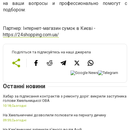
на ваши вопросы и профессионально помогут с
подбором.
Партнер: Інтернет-магазин сумок в Києві -
https://24shopping.com.ua/
Поділіться та підписуйтесь на наші джерела
Останні новини
Хабар за підписання контрактів з ремонту доріг: викрили заступника
голови Хмельницької ОВА
10:18,
Сьогодні
На Хмельниччині дозволили полювати на пернату дичину
09:59,
Сьогодні
На Камʼянеччині зупинили п'яного водія Audi