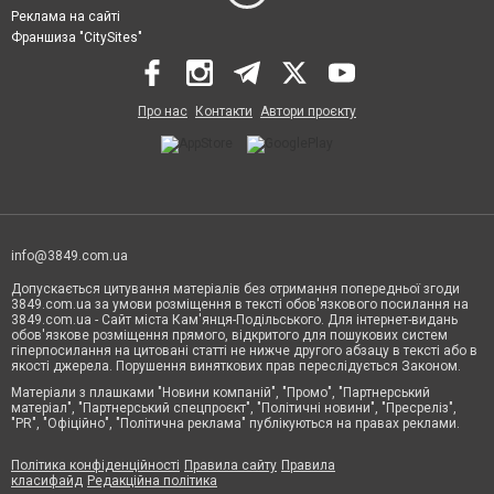
Реклама на сайті
Франшиза "CitySites"
Про нас
Контакти
Автори проєкту
info@3849.com.ua
Допускається цитування матеріалів без отримання попередньої згоди
3849.com.ua за умови розміщення в тексті обов'язкового посилання на
3849.com.ua - Сайт міста Кам'янця-Подільського. Для інтернет-видань
обов'язкове розміщення прямого, відкритого для пошукових систем
гіперпосилання на цитовані статті не нижче другого абзацу в тексті або в
якості джерела. Порушення виняткових прав переслідується Законом.
Матеріали з плашками "Новини компаній", "Промо", "Партнерський
матеріал", "Партнерський спецпроєкт", "Політичні новини", "Пресреліз",
"PR", "Офіційно", "Політична реклама" публікуються на правах реклами.
Політика конфіденційності
Правила сайту
Правила
класифайд
Редакційна політика