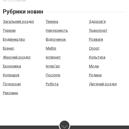
09:12,
3 серпня
Рубрики новин
Загальний розділ
Техніка
Здоров'я
Туризм
Нерухомість
Транспорт
Будівництво
Відпочинок
Розваги
Бізнес
Меблі
Спорт
Жіночий розділ
Інтернет
Культура
Економіка
Інтер'єр
Мода
Кулінарія
Послуги
Родина
Подорожі
Робота
Дитячий розділ
Реклама