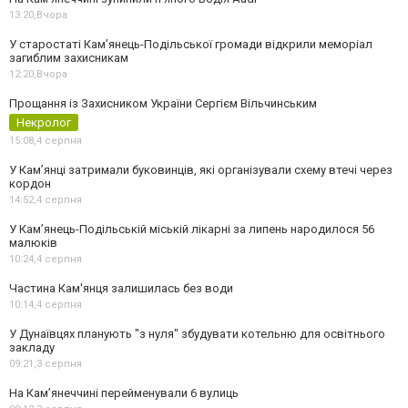
13:20,
Вчора
У старостаті Кам’янець-Подільської громади відкрили меморіал
загиблим захисникам
12:20,
Вчора
Прощання із Захисником України Сергієм Вільчинським
Некролог
15:08,
4 серпня
У Кам’янці затримали буковинців, які організували схему втечі через
кордон
14:52,
4 серпня
У Кам’янець-Подільській міській лікарні за липень народилося 56
малюків
10:24,
4 серпня
Частина Кам'янця залишилась без води
10:14,
4 серпня
У Дунаївцях планують "з нуля" збудувати котельню для освітнього
закладу
09:21,
3 серпня
На Камʼянеччині перейменували 6 вулиць