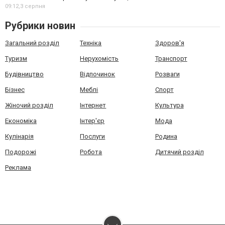
09:12,
3 серпня
Рубрики новин
Загальний розділ
Техніка
Здоров'я
Туризм
Нерухомість
Транспорт
Будівництво
Відпочинок
Розваги
Бізнес
Меблі
Спорт
Жіночий розділ
Інтернет
Культура
Економіка
Інтер'єр
Мода
Кулінарія
Послуги
Родина
Подорожі
Робота
Дитячий розділ
Реклама