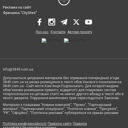
Реклама на сайті
Франшиза "CitySites"
Про нас
Контакти
Автори проєкту
info@3849.com.ua
Допускається цитування матеріалів без отримання попередньої згоди
3849.com.ua за умови розміщення в тексті обов'язкового посилання на
3849.com.ua - Сайт міста Кам'янця-Подільського. Для інтернет-видань
обов'язкове розміщення прямого, відкритого для пошукових систем
гіперпосилання на цитовані статті не нижче другого абзацу в тексті або в
якості джерела. Порушення виняткових прав переслідується Законом.
Матеріали з плашками "Новини компаній", "Промо", "Партнерський
матеріал", "Партнерський спецпроєкт", "Політичні новини", "Пресреліз",
"PR", "Офіційно", "Політична реклама" публікуються на правах реклами.
Політика конфіденційності
Правила сайту
Правила
класифайд
Редакційна політика