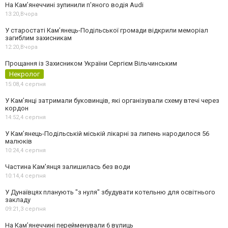
На Камʼянеччині зупинили п'яного водія Audi
13:20,
Вчора
У старостаті Кам’янець-Подільської громади відкрили меморіал
загиблим захисникам
12:20,
Вчора
Прощання із Захисником України Сергієм Вільчинським
Некролог
15:08,
4 серпня
У Кам’янці затримали буковинців, які організували схему втечі через
кордон
14:52,
4 серпня
У Кам’янець-Подільській міській лікарні за липень народилося 56
малюків
10:24,
4 серпня
Частина Кам'янця залишилась без води
10:14,
4 серпня
У Дунаївцях планують "з нуля" збудувати котельню для освітнього
закладу
09:21,
3 серпня
На Камʼянеччині перейменували 6 вулиць