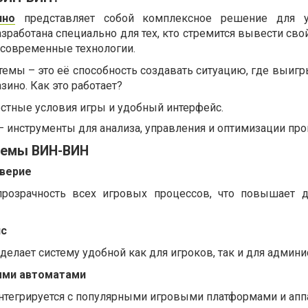
ино
представляет собой комплексное решение для у
зработана специально для тех, кто стремится вывести сво
 современные технологии.
темы – это её способность создавать ситуацию, где выиг
зино. Как это работает?
стные условия игры и удобный интерфейс.
 инструменты для анализа, управления и оптимизации про
темы ВИН-ВИН
оверие
прозрачность всех игровых процессов, что повышает 
йс
делает систему удобной как для игроков, так и для админи
ыми автоматами
нтегрируется с популярными игровыми платформами и апп