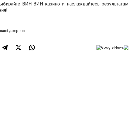
выбирайте ВИН-ВИН казино и наслаждайтесь результатам
ия!
а наші джерела