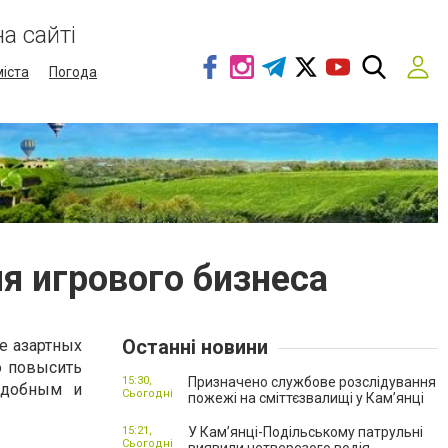
а сайті
міста
Погода
я игрового бизнеса
Останні новини
е азартных
о повысить
15:30,
Призначено службове розслідування
удобным и
Сьогодні
пожежі на сміттєзвалищі у Кам’янці
15:21,
У Кам’янці-Подільському патрульні
Сьогодні