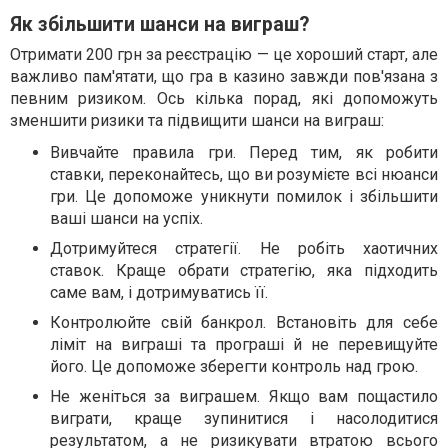
Як збільшити шанси на виграш?
Отримати 200 грн за реєстрацію — це хороший старт, але
важливо пам'ятати, що гра в казино завжди пов'язана з
певним ризиком. Ось кілька порад, які допоможуть
зменшити ризики та підвищити шанси на виграш:
Вивчайте правила гри. Перед тим, як робити
ставки, переконайтесь, що ви розумієте всі нюанси
гри. Це допоможе уникнути помилок і збільшити
ваші шанси на успіх.
Дотримуйтеся стратегії. Не робіть хаотичних
ставок. Краще обрати стратегію, яка підходить
саме вам, і дотримуватись її.
Контролюйте свій банкрол. Встановіть для себе
ліміт на виграші та програші й не перевищуйте
його. Це допоможе зберегти контроль над грою.
Не женіться за виграшем. Якщо вам пощастило
виграти, краще зупинитися і насолодитися
результатом, а не ризикувати втратою всього