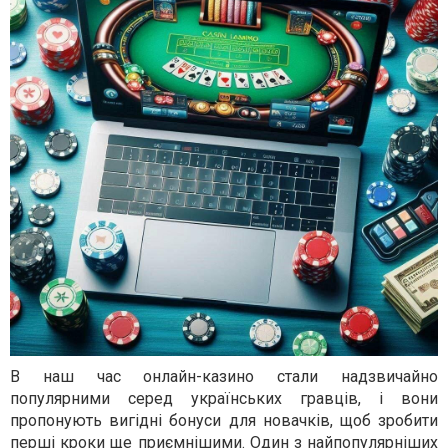
В наш час онлайн-казино стали надзвичайно
популярними серед українських гравців, і вони
пропонують вигідні бонуси для новачків, щоб зробити
перші кроки ще приємнішими. Один з найпопулярніших