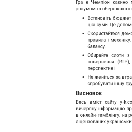
Гра в Чемпіон казино 
розумом та обережністю
Встановіть бюджет —
цієї суми. Це допо
Скористайтеся дем
правила і механік
балансу.
Обирайте слоти з
повернення (RTP)
перспективі.
Не женіться за втр
спробувати іншу гр
Висновок
Весь вміст сайту y-k.
вичерпну інформацію про
в онлайн-гемблінгу, на 
ліцензованих українськи