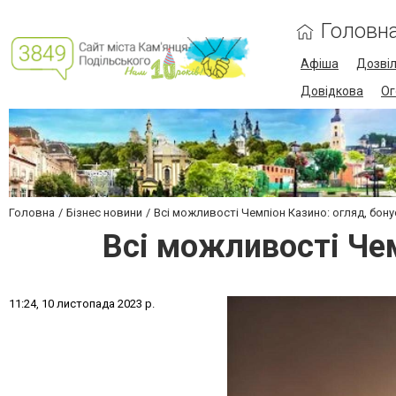
Головн
Афіша
Дозві
Довідкова
Ог
Головна
Бізнес новини
Всі можливості Чемпіон Казино: огляд, бону
Всі можливості Чем
1
1
:
2
4
,
1
0
л
и
с
т
о
п
а
д
а
2
0
2
3
р
.