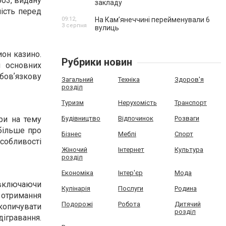
603, видану
закладу
ність перед
09:12,
На Камʼянеччині перейменували 6
3 серпня
вулиць
ион казино.
Рубрики новин
я основних
бовʼязкову
Загальний
Техніка
Здоров'я
розділ
Туризм
Нерухомість
Транспорт
Будівництво
Відпочинок
Розваги
гри на тему
 більше про
Бізнес
Меблі
Спорт
собливості
Жіночий
Інтернет
Культура
розділ
Економіка
Інтер'єр
Мода
, включаючи
Кулінарія
Послуги
Родина
и отримання
Подорожі
Робота
Дитячий
акопичувати
розділ
дігравання.