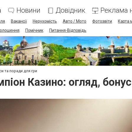
а
Новини
Довідник
Реклама н
лля
Вакансії
Нерухомість
Авто / Мото
Фотозвіти
Карта 
олошення
Помічник
Питання-Відповідь
си та поради для гри
піон Казино: огляд, бонус