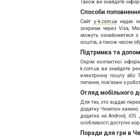
Також ви знайдете інфор
Способи поповнення
Сайт
y-k.com.ua
надає ін
зокрема через Visa, Mas
можуть ознайомитися з
коштів, а також часом об
Підтримка та допо
Окрім контактної інформ
k.com.ua ви знайдете ре
електронну пошту або T
питання, пов’язані з роб
Огляд мобільного д
Для тих, хто віддає пере
додатку Чемпіон казино.
додатка на Android, iOS.
особливості доступні кор
Поради для гри в Ч