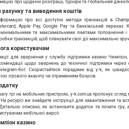
мацію про щоденні розіграші, турніри та глобальний джекп
 рахунку та виведення коштів
формацію про всі доступні методи транзакцій в Champi
tercard, Apple Pay, Google Pay та банківський переказ. 
 мінімальними та максимальними лімітами поповнення і
робки транзакцій, щоб планувати свої дії максимально зруч
мога користувачам
ації для звернення у службу підтримки казино Чемпіон, 
комендації щодо звернень до технічної підтримки через 
elegram-бот. Скористайтеся порадами від y-k, як швидк
отою ігрового акаунту чи отриманням бонусів.
одатку
вагу грі на мобільних пристроях, y-k.com.ua пропонує огляд
 На ресурсі ви знайдете інструкції для завантаження та в
 Детально описано, як встановити додаток та почати гру, 
истувачам мобільної версії.
емпіон казино