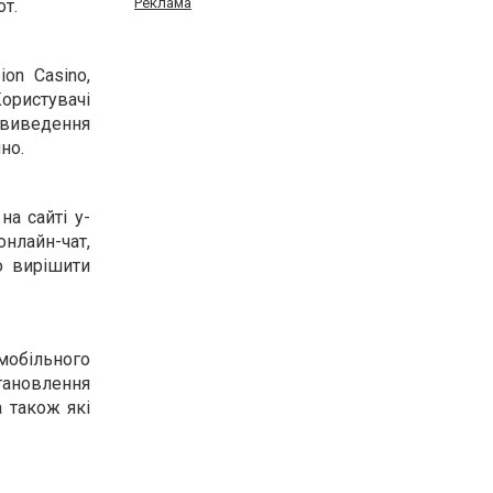
Реклама
от.
on Casino,
Користувачі
 виведення
но.
на сайті y-
онлайн-чат,
о вирішити
 мобільного
становлення
а також які