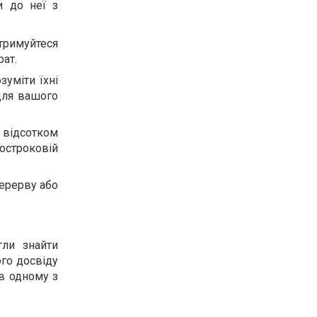
и до неї з
отримуйтеся
ат.
уміти їхні
для вашого
відсотком
строковій
перерву або
гли знайти
го досвіду
 в одному з