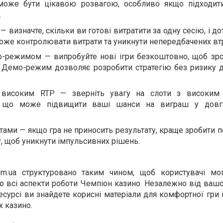
може бути цікавою розвагою, особливо якщо підходит
.
 визначте, скільки ви готові витратити за одну сесію, і д
може контролювати витрати та уникнути непередбачених втр
о-режимом — випробуйте нові ігри безкоштовно, щоб зроз
у. Демо-режим дозволяє розробити стратегію без ризику 
 високим RTP — зверніть увагу на слоти з високим 
, що може підвищити ваші шанси на виграш у довго
атами — якщо гра не приносить результату, краще зробити 
у, щоб уникнути імпульсивних рішень.
com.ua структуровано таким чином, щоб користувачі мо
 всі аспекти роботи Чемпіон казино. Незалежно від вашо
ресурсі ви знайдете корисні матеріали для комфортної гри
х казино.