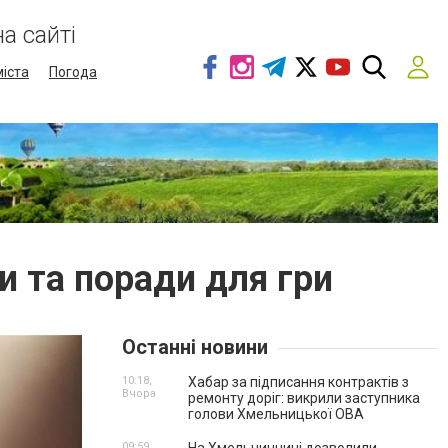
а сайті
міста
Погода
и та поради для гри
Останні новини
10:18,
Хабар за підписання контрактів з
Вчора
ремонту доріг: викрили заступника
голови Хмельницької ОВА
09:59,