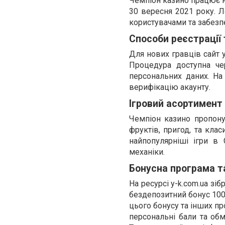
Чемпіон казино працює н
30 вересня 2021 року. Л
користувачами та забезпе
Способи реєстрації 
Для нових гравців сайт y
Процедура доступна че
персональних даних. На
верифікацію акаунту.
Ігровий асортимент
Чемпіон казино пропонує
фруктів, пригод, та клас
найпопулярніші ігри в 
механіки.
Бонусна програма та
На ресурсі y-k.com.ua зі
бездепозитний бонус 100
цього бонусу та інших пр
персональні бали та обм