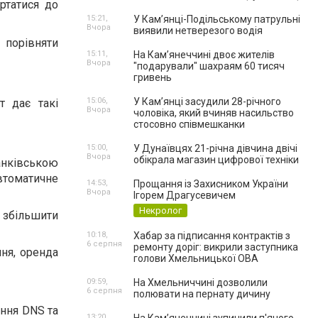
ртатися до
15:21,
У Кам’янці-Подільському патрульні
Вчора
виявили нетверезого водія
 порівняти
15:11,
На Камʼянеччині двоє жителів
Вчора
"подарували" шахраям 60 тисяч
гривень
15:06,
У Камʼянці засудили 28-річного
т дає такі
Вчора
чоловіка, який вчиняв насильство
стосовно співмешканки
15:00,
У Дунаївцях 21-річна дівчина двічі
Вчора
обікрала магазин цифрової техніки
анківською
втоматичне
14:53,
Прощання із Захисником України
Вчора
Ігорем Драгусевичем
Некролог
 збільшити
10:18,
Хабар за підписання контрактів з
6 серпня
ремонту доріг: викрили заступника
ня, оренда
голови Хмельницької ОВА
09:59,
На Хмельниччині дозволили
6 серпня
полювати на пернату дичину
ання DNS та
13:20,