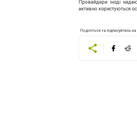
Провайдери іноді надают
активно користуються осо
Поділіться та підписуйтесь н