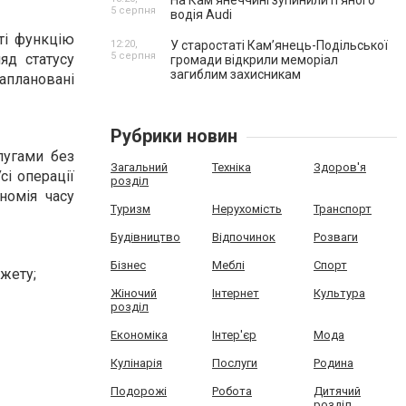
На Камʼянеччині зупинили п'яного
5 серпня
водія Audi
ті функцію
12:20,
У старостаті Кам’янець-Подільської
5 серпня
яд статусу
громади відкрили меморіал
загиблим захисникам
заплановані
Рубрики новин
лугами без
Загальний
Техніка
Здоров'я
сі операції
розділ
номія часу
Туризм
Нерухомість
Транспорт
Будівництво
Відпочинок
Розваги
Бізнес
Меблі
Спорт
джету;
Жіночий
Інтернет
Культура
розділ
Економіка
Інтер'єр
Мода
Кулінарія
Послуги
Родина
Подорожі
Робота
Дитячий
розділ