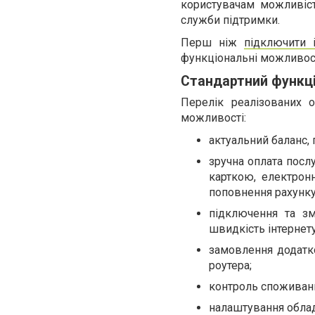
користувачам можливіст
служби підтримки.
Перш ніж
підключити 
функціональні можливост
Стандартний функц
Перелік реалізованих о
можливості:
актуальний баланс, 
зручна оплата посл
карткою, електрон
поповнення рахунку
підключення та зм
швидкість інтернет
замовлення додатко
роутера;
контроль споживанн
налаштування облад