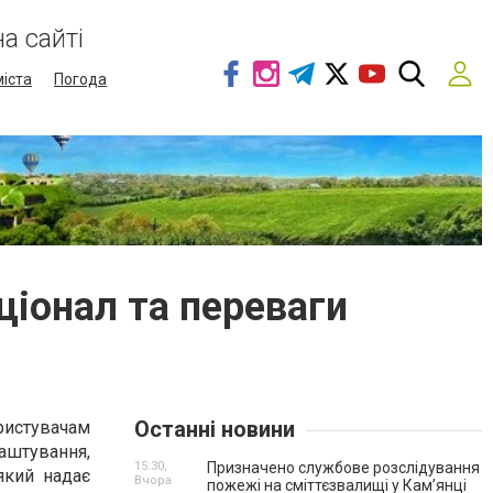
а сайті
міста
Погода
ціонал та переваги
Останні новини
ористувачам
аштування,
15:30,
Призначено службове розслідування
який надає
Вчора
пожежі на сміттєзвалищі у Кам’янці