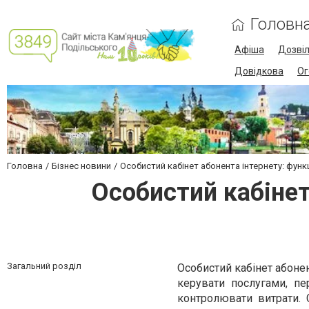
Головн
Афіша
Дозві
Довідкова
Ог
Головна
Бізнес новини
Особистий кабінет абонента інтернету: фун
Особистий кабінет
Загальний розділ
Особистий кабінет абоне
керувати послугами, пе
контролювати витрати. 