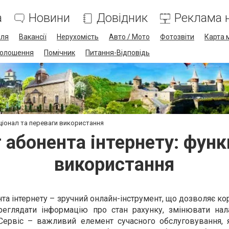
а
Новини
Довідник
Реклама н
лля
Вакансії
Нерухомість
Авто / Мото
Фотозвіти
Карта 
олошення
Помічник
Питання-Відповідь
кціонал та переваги використання
 абонента інтернету: функ
використання
нта інтернету – зручний онлайн-інструмент, що дозволяє к
реглядати інформацію про стан рахунку, змінювати нал
Сервіс – важливий елемент сучасного обслуговування, 