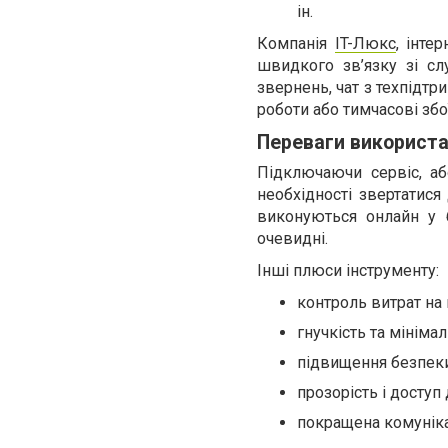
ін.
Компанія
IT-Люкс
, інте
швидкого зв’язку зі с
звернень, чат з техпідт
роботи або тимчасові збо
Переваги використа
Підключаючи сервіс, а
необхідності звертатися
виконуються онлайн у б
очевидні.
Інші плюси інструменту:
контроль витрат на
гнучкість та мініма
підвищення безпеки
прозорість і доступ 
покращена комуніка