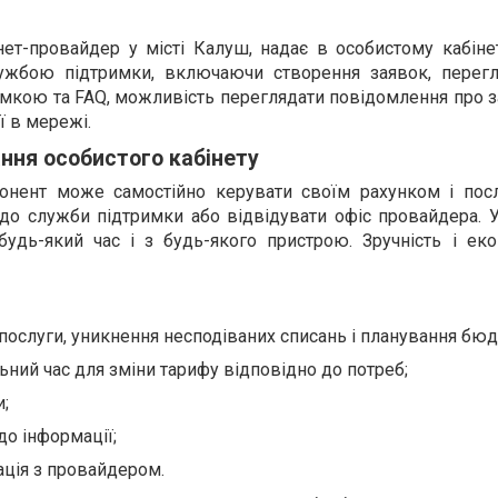
рнет-провайдер у місті Калуш, надає в особистому кабіне
лужбою підтримки, включаючи створення заявок, перегл
римкою та FAQ, можливість переглядати повідомлення про 
ї в мережі.
ння особистого кабінету
бонент може самостійно керувати своїм рахунком і пос
 до служби підтримки або відвідувати офіс провайдера. У
удь-який час і з будь-якого пристрою. Зручність і еко
 послуги, уникнення несподіваних списань і планування бю
льний час для зміни тарифу відповідно до потреб;
;
до інформації;
ція з провайдером.