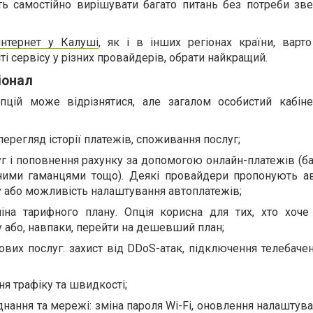
ь самостійно вирішувати багато питань без потреби зве
інтернет у Калуші
, як і в інших регіонах країни, варто
і сервісу у різних провайдерів, обрати найкращий.
іонал
пцій може відрізнятися, але загалом особистий кабіне
перегляд історії платежів, споживання послуг;
уг і поповнення рахунку за допомогою онлайн-платежів (б
ними гаманцями тощо). Деякі провайдери пропонують а
 або можливість налаштування автоплатежів;
іна тарифного плану. Опція корисна для тих, хто хоче
у або, навпаки, перейти на дешевший план;
вих послуг: захист від DDoS-атак, підключення телебачен
я трафіку та швидкості;
нання та мережі: зміна пароля Wi-Fi, оновлення налаштув