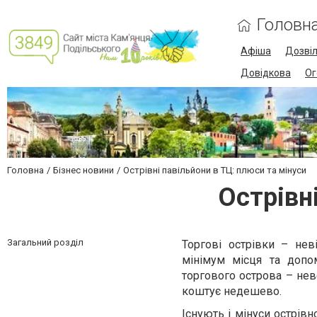
Головн
Афіша
Дозві
Довідкова
Ог
Головна
Бізнес новини
Острівні павільйони в ТЦ: плюси та мінуси
Острівн
Загальний розділ
Торгові острівки – нев
мінімум місця та допо
торгового острова – нев
коштує недешево.
Існують і мінуси острівн