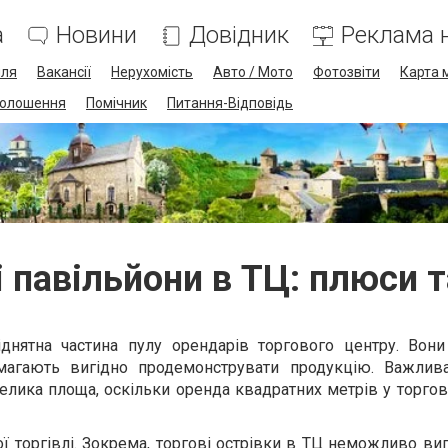
а
Новини
Довідник
Реклама н
лля
Вакансії
Нерухомість
Авто / Мото
Фотозвіти
Карта 
олошення
Помічник
Питання-Відповідь
і павільйони в ТЦ: плюси т
іднятна частина пулу орендарів торгового центру. Вон
магають вигідно продемонструвати продукцію. Важлив
елика площа, оскільки оренда квадратних метрів у торго
ої торгівлі. Зокрема,
торгові острівки в ТЦ
неможливо виг