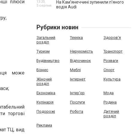
інші плюси
13:20,
На Камʼянеччині зупинили п'яного
5 серпня
водія Audi
ру;
Рубрики новин
Загальний
Техніка
Здоров'я
розділ
Туризм
Нерухомість
Транспорт
Будівництво
Відпочинок
Розваги
Бізнес
Меблі
Спорт
івця може
Жіночий
Інтернет
Культура
розділ
аси;
Економіка
Інтер'єр
Мода
Кулінарія
Послуги
Родина
нтабельний
Подорожі
Робота
Дитячий
ти торгові
розділ
Реклама
мат ТЦ, вид