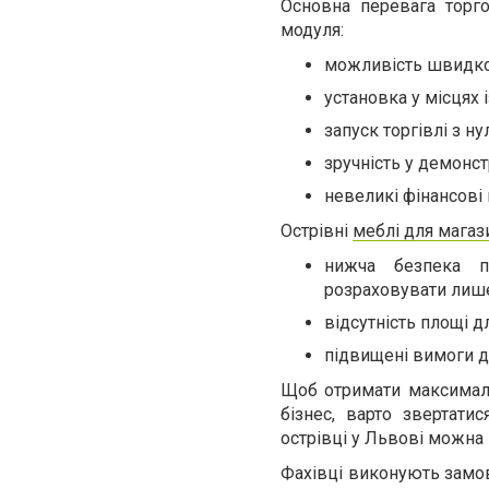
Основна перевага торг
модуля:
можливість швидко 
установка у місцях 
запуск торгівлі з ну
зручність у демонст
невеликі фінансові 
Острівні
меблі для магаз
нижча безпека п
розраховувати лише
відсутність площі д
підвищені вимоги до
Щоб отримати максималь
бізнес, варто звертати
острівці у Львові можна в
Фахівці виконують замов