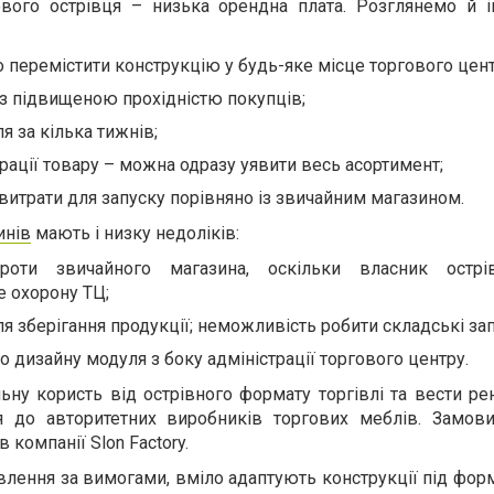
ового острівця – низька орендна плата. Розглянемо й 
перемістити конструкцію у будь-яке місце торгового цент
із підвищеною прохідністю покупців;
ля за кілька тижнів;
рації товару – можна одразу уявити весь асортимент;
витрати для запуску порівняно із звичайним магазином.
инів
мають і низку недоліків:
роти звичайного магазина, оскільки власник остр
 охорону ТЦ;
ля зберігання продукції; неможливість робити складські зап
 дизайну модуля з боку адміністрації торгового центру.
ну користь від острівного формату торгівлі та вести ре
ся до авторитетних виробників торгових меблів. Замови
 компанії Slon Factory.
лення за вимогами, вміло адаптують конструкції під фор