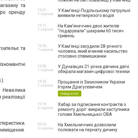
пожежі на сміттєзвалищі у Кам’янці
агазину та
15:21,
У Кам’янці-Подільському патрульні
ро оренду
7 серпня
виявили нетверезого водія
15:11,
На Камʼянеччині двоє жителів
7 серпня
"подарували" шахраям 60 тисяч
гривень
15:06,
У Камʼянці засудили 28-річного
тоательє та
7 серпня
чоловіка, який вчиняв насильство
стосовно співмешканки
ізноманітні
15:00,
У Дунаївцях 21-річна дівчина двічі
7 серпня
обікрала магазин цифрової техніки
).
14:53,
Прощання із Захисником України
7 серпня
Ігорем Драгусевичем
. Невелика
Некролог
 реалізації
10:18,
Хабар за підписання контрактів з
6 серпня
ремонту доріг: викрили заступника
голови Хмельницької ОВА
ктеристики.
09:59,
На Хмельниччині дозволили
6 серпня
приміщення.
полювати на пернату дичину