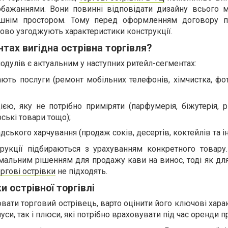
бажаннями. Вони повинні відповідати дизайну всього м
ишнім простором. Тому перед оформленням договору п
ково узгоджують характеристики конструкції.
нтах вигідна острівна торгівля?
одулів є актуальним у наступних ритейл-сегментах:
дають послуги (ремонт мобільних телефонів, хімчистка, фо
ією, яку не потрібно приміряти (парфумерія, біжутерія, р
ські товари тощо);
ського харчування (продаж соків, десертів, коктейлів та ін.
трукції підбираються з урахуванням конкретного товару
мальним рішенням для продажу кави на винос, тоді як для
оргові острівки
не підходять.
и острівної торгівлі
вати торговий острівець, варто оцінити його ключові хара
уси, так і плюси, які потрібно враховувати під час оренди 