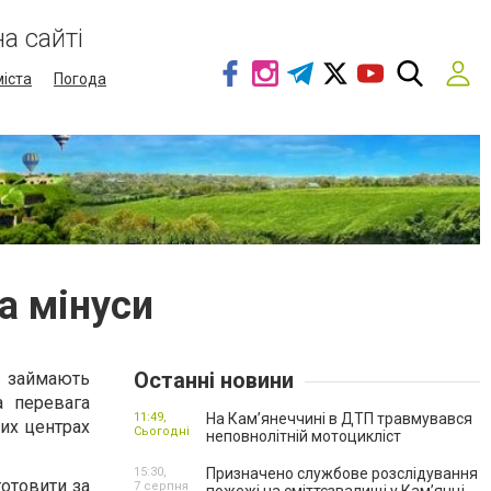
а сайті
міста
Погода
а мінуси
Останні новини
и займають
а перевага
11:49,
На Кам’янеччині в ДТП травмувався
вих центрах
Сьогодні
неповнолітній мотоцикліст
15:30,
Призначено службове розслідування
отовити за
7 серпня