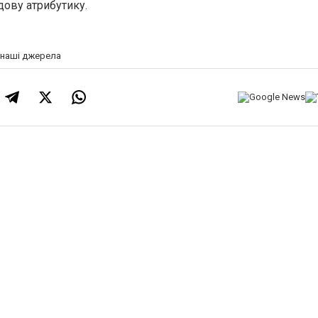
дову атрибутику.
а наші джерела