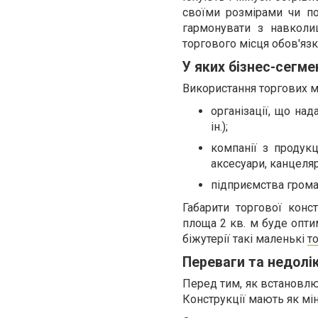
своїми розмірами чи по
гармонувати з навкол
торгового місця обов'яз
У яких бізнес-сегме
Використання торгових м
організації, що на
ін.);
компанії з продукц
аксесуари, канцеляр
підприємства громад
Габарити торгової конс
площа 2 кв. м буде опти
біжутерії такі маленькі
т
Переваги та недолік
Перед тим, як встановлю
Конструкції мають як мін