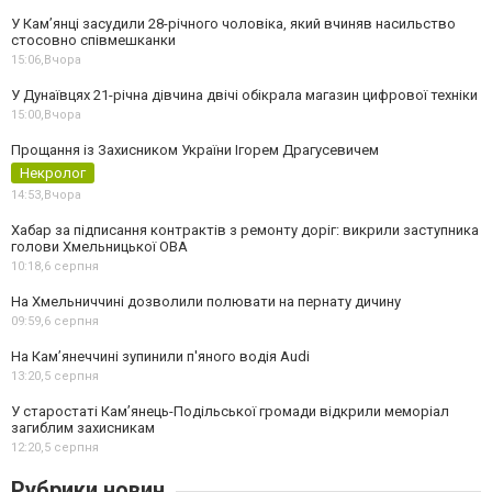
У Камʼянці засудили 28-річного чоловіка, який вчиняв насильство
стосовно співмешканки
15:06,
Вчора
У Дунаївцях 21-річна дівчина двічі обікрала магазин цифрової техніки
15:00,
Вчора
Прощання із Захисником України Ігорем Драгусевичем
Некролог
14:53,
Вчора
Хабар за підписання контрактів з ремонту доріг: викрили заступника
голови Хмельницької ОВА
10:18,
6 серпня
На Хмельниччині дозволили полювати на пернату дичину
09:59,
6 серпня
На Камʼянеччині зупинили п'яного водія Audi
13:20,
5 серпня
У старостаті Кам’янець-Подільської громади відкрили меморіал
загиблим захисникам
12:20,
5 серпня
Рубрики новин