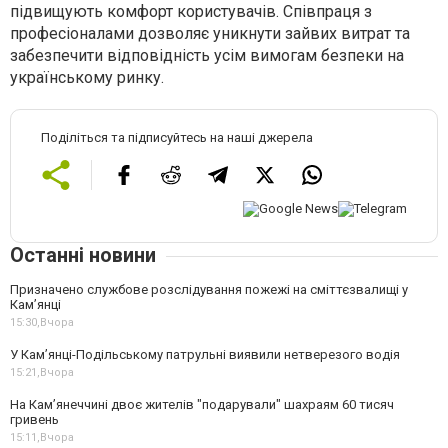
підвищують комфорт користувачів. Співпраця з
професіоналами дозволяє уникнути зайвих витрат та
забезпечити відповідність усім вимогам безпеки на
українському ринку.
Поділіться та підписуйтесь на наші джерела
Останні новини
Призначено службове розслідування пожежі на сміттєзвалищі у
Кам’янці
15:30,
Вчора
У Кам’янці-Подільському патрульні виявили нетверезого водія
15:21,
Вчора
На Камʼянеччині двоє жителів "подарували" шахраям 60 тисяч
гривень
15:11,
Вчора