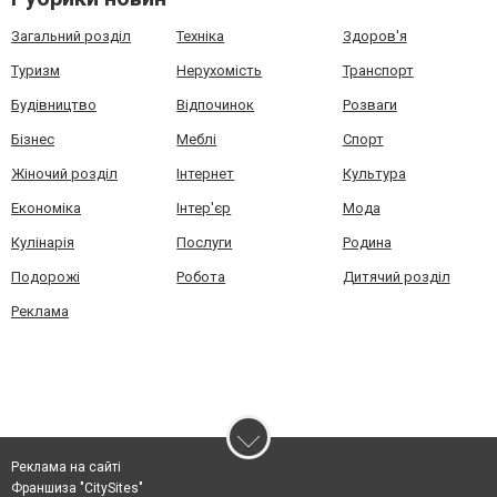
Загальний розділ
Техніка
Здоров'я
Туризм
Нерухомість
Транспорт
Будівництво
Відпочинок
Розваги
Бізнес
Меблі
Спорт
Жіночий розділ
Інтернет
Культура
Економіка
Інтер'єр
Мода
Кулінарія
Послуги
Родина
Подорожі
Робота
Дитячий розділ
Реклама
Реклама на сайті
Франшиза "CitySites"