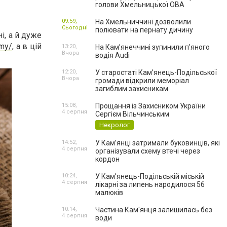
голови Хмельницької ОВА
09:59,
На Хмельниччині дозволили
Сьогодні
полювати на пернату дичину
і, а й дуже
amy/
, а в цій
13:20,
На Камʼянеччині зупинили п'яного
Вчора
водія Audi
12:20,
У старостаті Кам’янець-Подільської
Вчора
громади відкрили меморіал
загиблим захисникам
15:08,
Прощання із Захисником України
4 серпня
Сергієм Вільчинським
Некролог
14:52,
У Кам’янці затримали буковинців, які
4 серпня
організували схему втечі через
кордон
10:24,
У Кам’янець-Подільській міській
4 серпня
лікарні за липень народилося 56
малюків
10:14,
Частина Кам'янця залишилась без
4 серпня
води