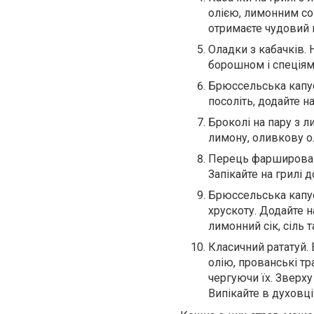
олією, лимонним сок
отримаєте чудовий г
Оладки з кабачків. Н
борошном і спеціями
Брюссельська капус
посоліть, додайте н
Броколі на пару з л
лимону, оливкову ол
Перець фаршировани
Запікайте на грилі 
Брюссельська капус
хрускоту. Додайте 
лимонний сік, сіль 
Класичний рататуй. 
олію, прованські тр
чергуючи їх. Зверх
Випікайте в духовці