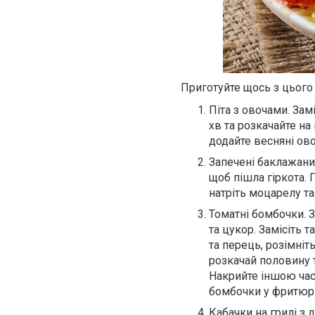
Приготуйте щось з цього 
Піта з овочами. Замі
хв та розкачайте на
додайте весняні ово
Запечені баклажани 
щоб пішла гіркота. 
натріть моцарелу та
Томатні бомбочки. З
та цукор. Замісіть 
та перець, розімні
розкачай половину т
Накрийте іншою час
бомбочки у фритюр
Кабачки на грилі з