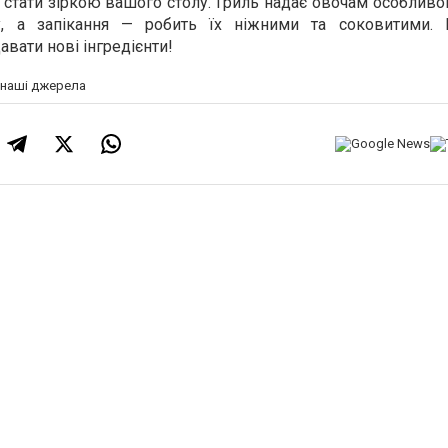
стати зіркою вашого столу. Гриль надає овочам особливо
, а запікання — робить їх ніжними та соковитими. 
вати нові інгредієнти!
а наші джерела