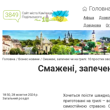
Головн
Афіша
Дозві
Довідкова
Ог
Головна
Бізнес новини
Смажені, запечені чи на грилі: 10 простих 
Смажені, запечен
18:50,
28 жовтня 2024 р.
Хочеться поїсти швидко,
Загальний розділ
приготовані на грилі — 
самостійною стравою. 