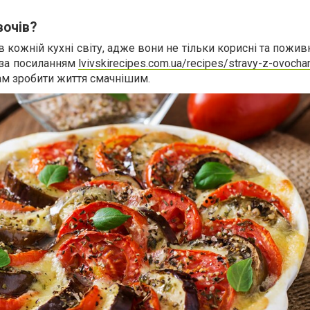
вочів?
в кожній кухні світу, адже вони не тільки корисні та поживн
 за посиланням
lvivskirecipes.com.ua/recipes/stravy-z-ovoch
ам зробити життя смачнішим.