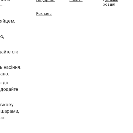
розділ
 —
Реклама
 яйцем,
ю,
айте сік
 насіння.
ано.
н до
 додайте
ивкову
ь шарами,
єю.