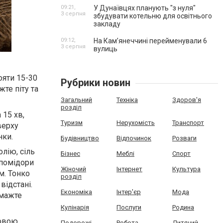
09:21,
У Дунаївцях планують "з нуля"
3 серпня
збудувати котельню для освітнього
закладу
09:12,
На Камʼянеччині перейменували 6
3 серпня
вулиць
тояти 15-30
Рубрики новин
жте піту та
Загальний
Техніка
Здоров'я
розділ
 15 хв,
Туризм
Нерухомість
Транспорт
верху
нки.
Будівництво
Відпочинок
Розваги
олію, сіль
Бізнес
Меблі
Спорт
 помідори
Жіночий
Інтернет
Культура
м. Тонко
розділ
відстані.
Економіка
Інтер'єр
Мода
Смажте
Кулінарія
Послуги
Родина
ковою
Подорожі
Робота
Дитячий