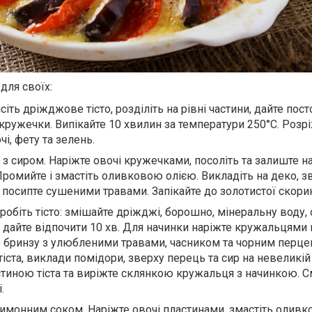
для своїх:
сіть дріжджове тісто, розділіть на рівні частини, дайте пос
 кружечки. Випікайте 10 хвилин за температури 250°С. Розрі
чі, фету та зелень.
з сиром. Наріжте овочі кружечками, посоліть та залиште на
Промийте і змастіть оливковою олією. Викладіть на деко, з
 посипте сушеними травами. Запікайте до золотистої скори
робіть тісто: змішайте дріжджі, борошно, мінеральну воду, 
та дайте відпочити 10 хв. Для начинки наріжте кружальцями
ть бринзу з улюбленими травами, часником та чорним перце
іста, виклади помідори, зверху перець та сир на невеликій 
тиною тіста та виріжте склянкою кружальця з начинкою. 
і.
 лимонним соком. Наріжте овочі пластинами, змастіть олив