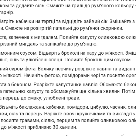
ом та додайте сіль. Смажте на грилі до рум'яного кольору
арнір.
атріть кабачки на тертці та відцідіть зайвий сік. Змішайте з
. Смажте на розігрітій пательні до рум’яної скоринки.
та, запечена з мигдалем. Полийте капусту оливковою оліє
арізаний мигдаль та запікайте до рум’янцю.
имонним соусом. Відваріть броколі на пару до м'якості. Зміш
ію, сіль та улюблені спеції. Полийте броколі цим соусом.
й сиром фета. Велику перчину розріжте навпіл та видаліть
до м'якості. Начиніть фетою, помідорами чері та посипте орег
та з беконом. Розріжте капустинки навпіл. Обсмажте беко
на пательню капусту та обсмажуйте ще кілька хвилин. Потім
та перець до смаку, улюблені трави.
Візьміть баклажани, кабачки, помідори, цибулю, часник, ол
ави, сіль та перець. Наріжте овочі кружечками та викладіт
у посипте травами, сіллю, перцем та полийте оливковою олі
 до м'якості приблизно 30 хвилин.