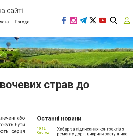
а сайті
міста
Погода
овочевих страв до
Останні новини
апечені або
можуть бути
10:18,
Хабар за підписання контрактів з
юють серця
Сьогодні
ремонту доріг: викрили заступника