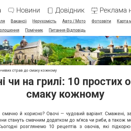
а
Новини
Довідник
Реклама н
лля
Вакансії
Нерухомість
Авто / Мото
Фотозвіти
Карта 
олошення
Помічник
Питання-Відповідь
овочевих страв до смаку кожному
і чи на грилі: 10 простих 
смаку кожному
 смачно й корисно? Овочі — чудовий варіант. Смажені, з
вони стануть смачним додатком до м’яса чи риби, а також 
Сьогодні розглянемо 10 рецептів з овочів, які підкор