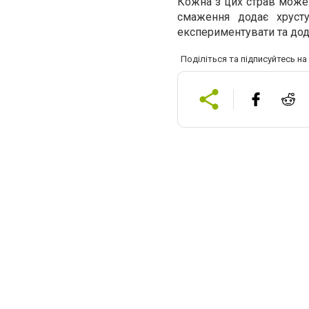
Кожна з цих страв може 
смаження додає хрусту
експериментувати та дода
Поділіться та підписуйтесь н