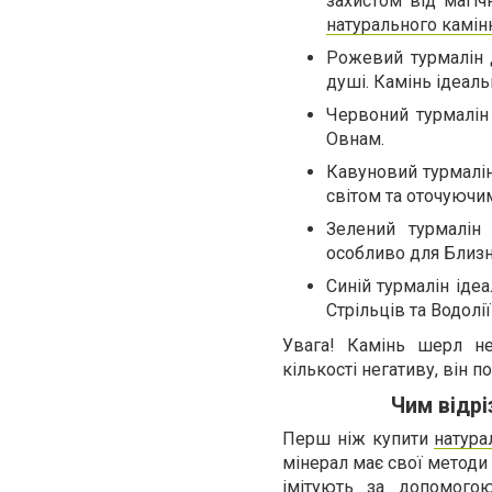
захистом від магіч
натурального камін
Рожевий турмалін 
душі. Камінь ідеал
Червоний турмалін
Овнам.
Кавуновий турмалін
світом та оточуючи
Зелений турмалін
особливо для Близню
Синій турмалін іде
Стрільців та Водолії
Увага! Камінь шерл не
кількості негативу, він 
Чим відрі
Перш ніж купити
натура
мінерал має свої методи 
імітують за допомогою