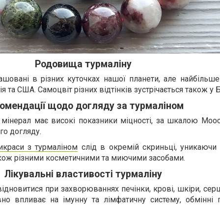
Родовища турмаліну
ашовані в різних куточках нашої планети, але найбільше
я та США. Самоцвіт різних відтінків зустрічається також у Б
омендації щодо догляду за турмаліном
 мінерал має високі показники міцності, за шкалою Моос
го догляду.
икраси з турмаліном
слід в окремій скриньці, уникаючи 
акож різними косметичними та миючими засобами.
Лікувальні властивості турмаліну
ідновитися при захворюваннях печінки, крові, шкіри, серц
вно впливає на імунну та лімфатичну систему, обмінні 