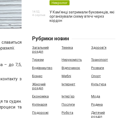
Некролог
14:52,
У Кам’янці затримали буковинців, які
4 серпня
організували схему втечі через
кордон
Рубрики новин
 славиться
разилії.
Загальний
Техніка
Здоров'я
розділ
Туризм
Нерухомість
Транспорт
а – до 7,5,
Будівництво
Відпочинок
Розваги
Бізнес
Меблі
Спорт
контакту з
Жіночий
Інтернет
Культура
розділ
Економіка
Інтер'єр
Мода
я та судин.
Кулінарія
Послуги
Родина
процеси та
Подорожі
Робота
Дитячий
розділ