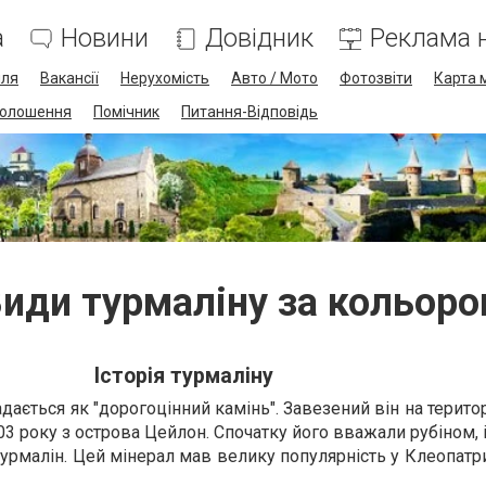
а
Новини
Довідник
Реклама н
лля
Вакансії
Нерухомість
Авто / Мото
Фотозвіти
Карта 
олошення
Помічник
Питання-Відповідь
иди турмаліну за кольор
Історія турмаліну
дається як "дорогоцінний камінь". Завезений він на терит
3 року з острова Цейлон. Спочатку його вважали рубіном, 
о турмалін. Цей мінерал мав велику популярність у Клеопатр