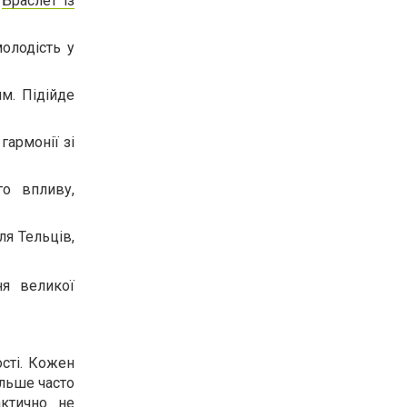
.
Браслет із
олодість у
м. Підійде
гармонії зі
го впливу,
ля Тельців,
ня великої
ості. Кожен
ільше часто
актично не