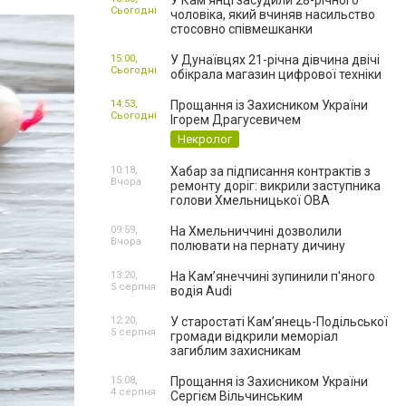
У Камʼянці засудили 28-річного
Сьогодні
чоловіка, який вчиняв насильство
стосовно співмешканки
15:00,
У Дунаївцях 21-річна дівчина двічі
Сьогодні
обікрала магазин цифрової техніки
14:53,
Прощання із Захисником України
Сьогодні
Ігорем Драгусевичем
Некролог
10:18,
Хабар за підписання контрактів з
Вчора
ремонту доріг: викрили заступника
голови Хмельницької ОВА
09:59,
На Хмельниччині дозволили
Вчора
полювати на пернату дичину
13:20,
На Камʼянеччині зупинили п'яного
5 серпня
водія Audi
12:20,
У старостаті Кам’янець-Подільської
5 серпня
громади відкрили меморіал
загиблим захисникам
15:08,
Прощання із Захисником України
4 серпня
Сергієм Вільчинським