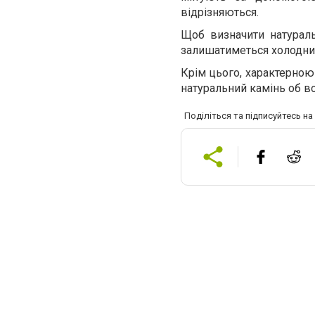
відрізняються.
Щоб визначити натураль
залишатиметься холодним
Крім цього, характерною
натуральний камінь об во
Поділіться та підписуйтесь н