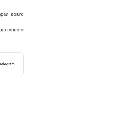
ерал довго
кщо потерти