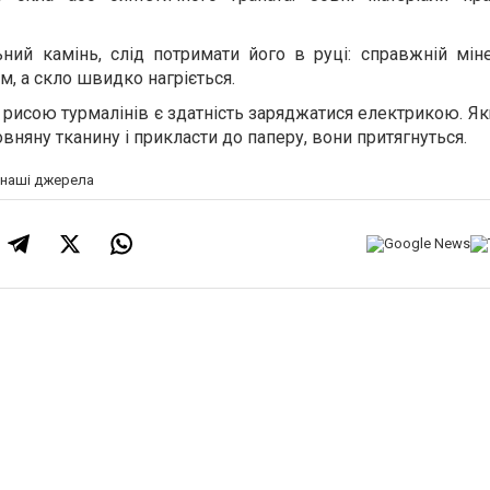
ний камінь, слід потримати його в руці: справжній мін
, а скло швидко нагріється.
 рисою турмалінів є здатність заряджатися електрикою. Я
вняну тканину і прикласти до паперу, вони притягнуться.
а наші джерела