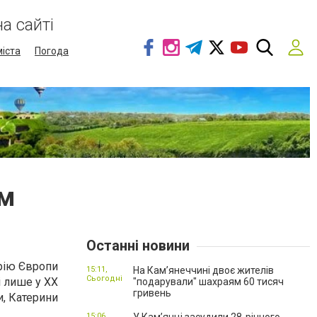
а сайті
міста
Погода
ом
Останні новини
орію Європи
15:11,
На Камʼянеччині двоє жителів
Сьогодні
і лише у XX
"подарували" шахраям 60 тисяч
гривень
и, Катерини
15:06,