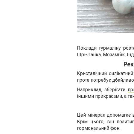
Поклади турмаліну розт
Шрі-Ланка, Мозамбік, Інді
Рек
Кристалічний силікатний
проте потребує дбайливо
Наприклад, зберігати
пр
іншими прикрасами, а т
Цей мінерал допомагає в
Крім цього, він позити
гормональний фон.