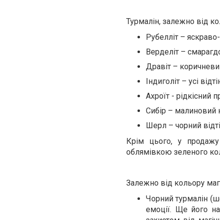
Турмалін, залежно від ко
Рубелліт – яскраво
Верделіт – смарагдо
Дравіт – коричневий
Індиголіт – усі відт
Ахроїт - рідкісний 
Сибір – малиновий к
Шерл – чорний відті
Крім цього, у продаж
облямівкою зеленого кол
Залежно від кольору магі
Чорний турмалін (ше
емоції. Ще його на