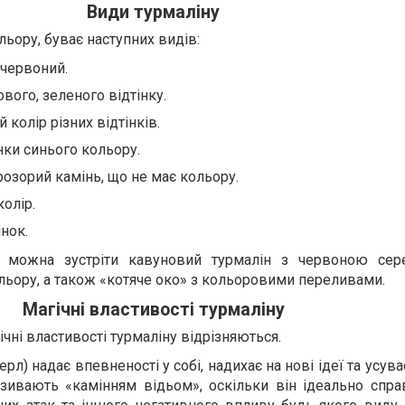
Види турмаліну
льору, буває наступних видів:
-червоний.
вого, зеленого відтінку.
 колір різних відтінків.
інки синього кольору.
прозорий камінь, що не має кольору.
олір.
нок.
у можна зустріти кавуновий турмалін з червоною сер
ьору, а також «котяче око» з кольоровими переливами.
Магічні властивості турмаліну
чні властивості турмаліну відрізняються.
рл) надає впевненості у собі, надихає на нові ідеї та усува
зивають «камінням відьом», оскільки він ідеально справ