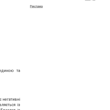
Реклама
единою та
є негативні
ляється із