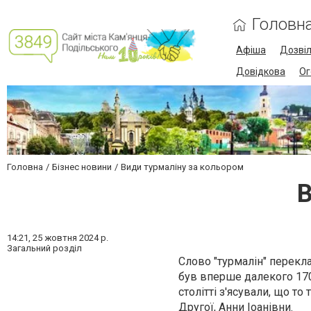
Головн
Афіша
Дозві
Довідкова
Ог
Головна
Бізнес новини
Види турмаліну за кольором
В
14:21,
25 жовтня 2024 р.
Загальний розділ
Слово "турмалін" перекла
був вперше далекого 170
столітті з'ясували, що т
Другої, Анни Іоанівни.