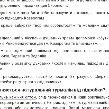
них атак та іншого негативного впливу будь-якого виду
ня
ідеально підходить для Скорпіонів.
допоможе полюбити себе та залучити кохання, а також м
ьно підходить Козерогам.
 краще вибирати творчим особистостям та молодим сім'я
 ідеальний у лікуванні душевних травм, допоможе набути 
ми. Рекомендується Дівам, Козерогам та Близнюкам.
 – це відмінний талісман від зовнішнього негативно
ків, Терезів та Водоліїв.
альний у розвитку духовних якостей. Найбільш підходить д
в.
 рекомендується постійно носити. За рахунок вбиран
потребує регулярного «відпочинку».
зняється натуральний турмалін від підробки?
льне каміння оптом
, слід переконатися в їхній оригінальн
перевірки автентичності. Наприклад, камінь турмалін найб
 скла або синтетичного граната. Зовні матеріали пр