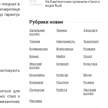
13:20,
На Камʼянеччині зупинили п'яного
а поєднує в
5 серпня
водія Audi
алочерепиця
що гарантує
Рубрики новин
Загальний
Техніка
Здоров'я
розділ
Туризм
Нерухомість
Транспорт
Будівництво
Відпочинок
Розваги
Бізнес
Меблі
Спорт
Жіночий
Інтернет
Культура
розділ
ористовують
Економіка
Інтер'єр
Мода
Кулінарія
Послуги
Родина
Подорожі
Робота
Дитячий
ується для
розділ
ої сталі з
Реклама
механічних