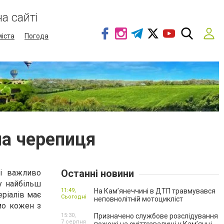
а сайті
міста
Погода
на черепиця
Останні новини
лі важливо
ку найбільш
11:49,
На Кам’янеччині в ДТП травмувався
еріалів має
Сьогодні
неповнолітній мотоцикліст
мо кожен з
15:30,
Призначено службове розслідування
7 серпня