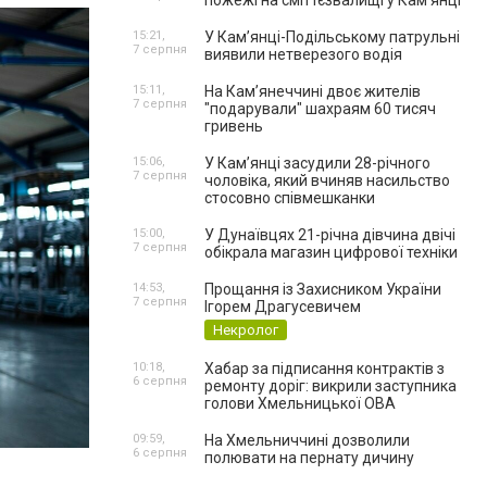
пожежі на сміттєзвалищі у Кам’янці
15:21,
У Кам’янці-Подільському патрульні
7 серпня
виявили нетверезого водія
15:11,
На Камʼянеччині двоє жителів
7 серпня
"подарували" шахраям 60 тисяч
гривень
15:06,
У Камʼянці засудили 28-річного
7 серпня
чоловіка, який вчиняв насильство
стосовно співмешканки
15:00,
У Дунаївцях 21-річна дівчина двічі
7 серпня
обікрала магазин цифрової техніки
14:53,
Прощання із Захисником України
7 серпня
Ігорем Драгусевичем
Некролог
10:18,
Хабар за підписання контрактів з
6 серпня
ремонту доріг: викрили заступника
голови Хмельницької ОВА
09:59,
На Хмельниччині дозволили
6 серпня
полювати на пернату дичину