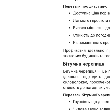
Переваги профнастилу:
Доступна ціна порі
Легкість і простота
Висока міцність і до
Стійкість до погодни
Різноманітність проф
Профнастил ідеально пі
житлових будинків та го
Бітумна черепиця
Бітумна черепиця — це г
ідеально підходить д
скловолокна, просочено
стійкість до погодних ум
Переваги бітумної череп
Гнучкість, що дозво
Чудова звукоізоляц