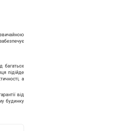
езвичайною
забезпечує
д багатьох
иця підійде
тичності, а
арантії від
му будинку