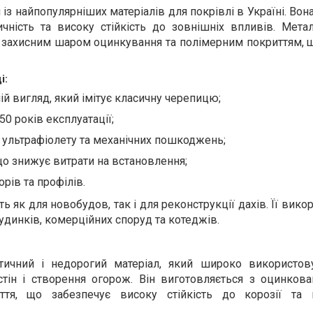
з найпопулярніших матеріалів для покрівлі в Україні. Вон
тичність та високу стійкість до зовнішніх впливів. Мет
 з захисним шаром оцинкування та полімерним покриттям, 
і:
й вигляд, який імітує класичну черепицю;
50 років експлуатації;
ї, ультрафіолету та механічних пошкоджень;
що знижує витрати на встановлення;
рів та профілів.
 як для новобудов, так і для реконструкції дахів. Її вик
удинків, комерційних споруд та котеджів.
чний і недорогий матеріал, який широко використов
тін і створення огорож. Він виготовляється з оцинкован
тя, що забезпечує високу стійкість до корозії та 