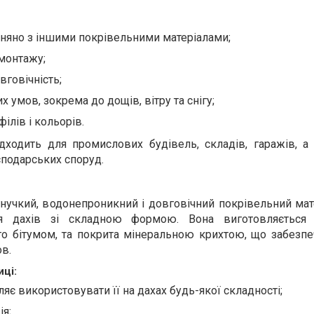
вняно з іншими покрівельними матеріалами;
 монтажу;
вговічність;
х умов, зокрема до дощів, вітру та снігу;
ілів і кольорів.
дходить для промислових будівель, складів, гаражів, а
сподарських споруд.
нучкий, водонепроникний і довговічний покрівельний мат
ля дахів зі складною формою. Вона виготовляється 
го бітумом, та покрита мінеральною крихтою, що забезпе
ов.
иці:
ляє використовувати її на дахах будь-якої складності;
ія;