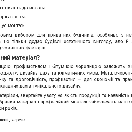
 стійкість до вологи;
рів і форм;
щує монтаж.
довим вибором для приватних будинків, особливо з н
а не тільки додає будівлі естетичного вигляду, але й 
 зовнішніх факторів.
ьний матеріал?
ицею, профнастилом і бітумною черепицею залежить ві
 бюджету, дизайну даху та кліматичних умов. Металочереп
тику та довговічність, профнастил — для економії та прак
кладних дахів і унікального дизайну.
еріали, звертайте увагу на якість продукції та наявність г
браний матеріал і професійний монтаж забезпечать вашо
и років.
а наші джерела