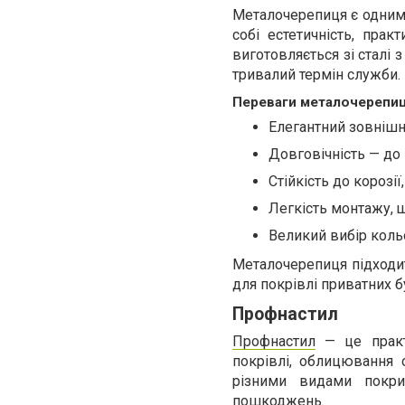
Металочерепиця є одним і
собі естетичність, прак
виготовляється зі сталі
тривалий термін служби.
Переваги металочерепиц
Елегантний зовнішні
Довговічність — до 
Стійкість до корозі
Легкість монтажу, 
Великий вибір кольо
Металочерепиця підходить
для покрівлі приватних б
Профнастил
Профнастил
— це практи
покрівлі, облицювання с
різними видами покрит
пошкоджень.