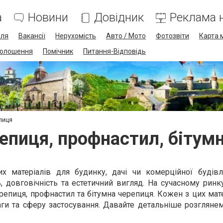
а
Новини
Довідник
Реклама н
лля
Вакансії
Нерухомість
Авто / Мото
Фотозвіти
Карта 
олошення
Помічник
Питання-Відповідь
пиця
пиця, профнастил, бітум
их матеріалів для будинку, дачі чи комерційної будів
ь, довговічність та естетичний вигляд. На сучасному рин
епиця, профнастил та бітумна черепиця. Кожен з цих мат
аги та сферу застосування. Давайте детальніше розгляне