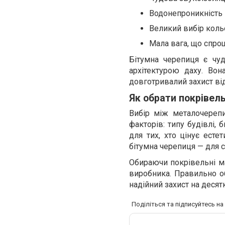
Водонепроникність і
Великий вибір кольо
Мала вага, що спро
Бітумна черепиця є чу
архітектурою даху. Вон
довготривалий захист від
Як обрати покрівел
Вибір між металочереп
факторів: типу будівлі,
для тих, хто цінує есте
бітумна черепиця — для с
Обираючи покрівельні мат
виробника. Правильно о
надійний захист на десятк
Поділіться та підписуйтесь н