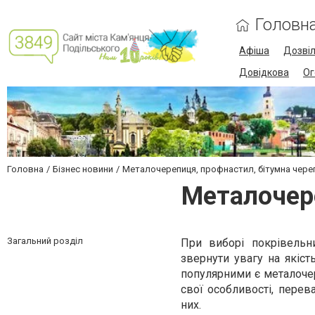
Головн
Афіша
Дозві
Довідкова
Ог
Головна
Бізнес новини
Металочерепиця, профнастил, бітумна чере
Металочере
Загальний розділ
При виборі покрівельн
звернути увагу на якіст
популярними є металочер
свої особливості, перев
них.