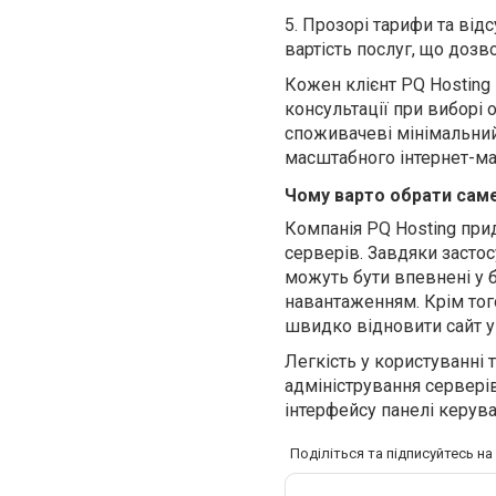
5.
Прозорі тарифи та відс
вартість послуг, що дозв
Кожен клієнт
PQ
Hosting
консультації при виборі
споживачеві
мінімальний
масштабного інтернет-м
Чому варто обрати саме
Компанія PQ Hosting прид
серверів. Завдяки застос
можуть бути впевнені у б
навантаженням. Крім тог
швидко відновити сайт у 
Легкість у користуванні
адміністрування сервері
інтерфейсу панелі керува
Поділіться та підписуйтесь н