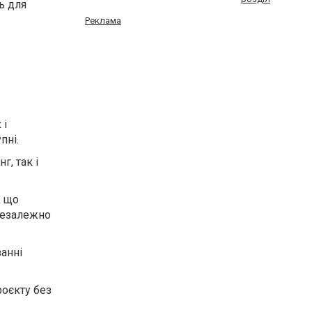
ь для
Реклама
 і
пні.
г, так і
, що
 незалежно
занні
оєкту без