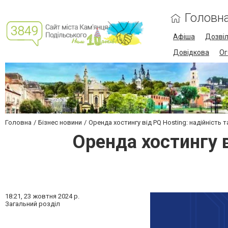
Головн
Афіша
Дозві
Довідкова
Ог
Головна
Бізнес новини
Оренда хостингу від PQ Hosting: надійність
Оренда хостингу в
18:21,
23 жовтня 2024 р.
Загальний розділ