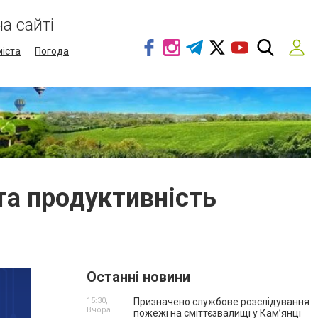
а сайті
міста
Погода
 та продуктивність
Останні новини
15:30,
Призначено службове розслідування
Вчора
пожежі на сміттєзвалищі у Кам’янці