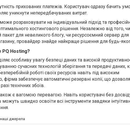
утність прихованих платежів
.
Користувач
одразу бачить ум
оляє уникнути непередбачуваних витрат.
може розраховувати на індивідуальний підхід та професійн
 оптимального хостингового рішення.
Незалежно від того, чи
 пакет для невеликого блогу, чи ресурсоємний сервер для
агазину, провайдер знайде найкраще рішення для
будь-яко
 PQ Hosting?
іляє особливу увагу безпеці даних та високій продуктивно
уванню сучасних технологій зберігання та передачі даних, 
езперебійній роботі своїх ресурсів навіть під високим
о,
фірма
забезпечує автоматичні резервні копії, що дозвол
разі технічних збоїв.
 також є вагомою перевагою. Навіть користувачі без досвід
в можуть швидко освоїти всі інструменти завдяки інтуїтив
ння.
а наші джерела