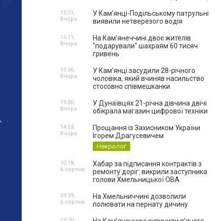
15:21,
У Кам’янці-Подільському патрульні
Вчора
виявили нетверезого водія
15:11,
На Камʼянеччині двоє жителів
Вчора
"подарували" шахраям 60 тисяч
гривень
15:06,
У Камʼянці засудили 28-річного
Вчора
чоловіка, який вчиняв насильство
стосовно співмешканки
15:00,
У Дунаївцях 21-річна дівчина двічі
Вчора
обікрала магазин цифрової техніки
14:53,
Прощання із Захисником України
Вчора
Ігорем Драгусевичем
Некролог
10:18,
Хабар за підписання контрактів з
6 серпня
ремонту доріг: викрили заступника
голови Хмельницької ОВА
09:59,
На Хмельниччині дозволили
6 серпня
полювати на пернату дичину
13:20,