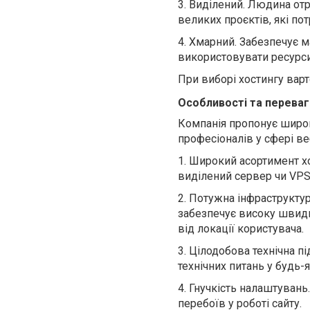
3.
Виділений. Людина от
великих про
є
ктів, які п
4.
Хмарний. Забезпечує м
використовувати ресурси
При виборі хостингу варто
Особливості та переваг
Компанія
пропонує широки
професіоналів у сфері в
1.
Широкий асортимент хос
виділений сервер чи
VP
2.
Потужна інфраструктура
забезпечує високу швидк
від локації користувача.
3.
Цілодобова технічна п
технічних питань у будь-я
4.
Гнучкість налаштувань
.
перебоїв у роботі сайту.