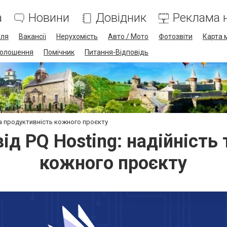
а
Новини
Довідник
Реклама н
лля
Вакансії
Нерухомість
Авто / Мото
Фотозвіти
Карта 
олошення
Помічник
Питання-Відповідь
 та продуктивність кожного проєкту
ід PQ Hosting: надійність
кожного проєкту