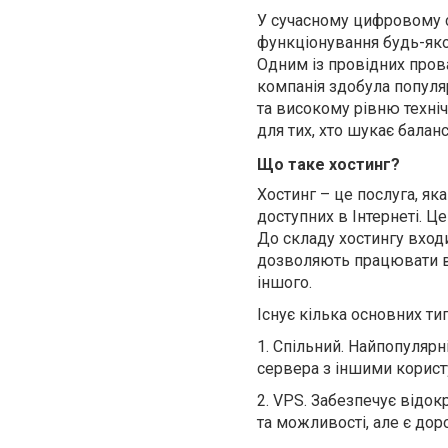
У
сучасному цифровому св
функціонування будь-яког
Одним із провідних прова
компанія здобула популя
та високому рівню техніч
для тих, хто шукає балан
Що таке хостинг?
Хостинг – це послуга, яка
доступних в Інтернеті. Ц
До складу хостингу входи
дозволяють працювати веб
іншого.
Існує кілька основних ти
1.
Спільний. Найпопулярні
сервера з іншими корист
2.
VPS
. Забезпечує відо
та можливості, але є до