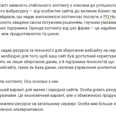
іті наявність стабільного хостингу є ключем до успішного
о вебресурсу — від особистих сайтів до великих бізнес-пр
йдерів, що надає високоякісні хостингові послуги, є
PQ
Ho
рність завдяки своїм потужним рішенням, гнучким умовам
ної підтримки. Оренда хостингу від
цієї фірми
— це надійни
с між продуктивністю та ціною.
 надає ресурси та технології для зберігання вебсайту на сер
е необхідно для того, щоб ваш сайт був доступний користув
ть не лише зберігання даних, а й підтримка технологій, що
сайту, таких як база даних, системи управління контентом
пів хостингу
. Ось основні з них.
ший варіант для малих і середніх сайтів. Особа ділить ресу
увачами. Це економічний варіант, але з обмеженою продук
кремлені ресурси на загальному сервері. Особа має більше
рожчою альтернативою.