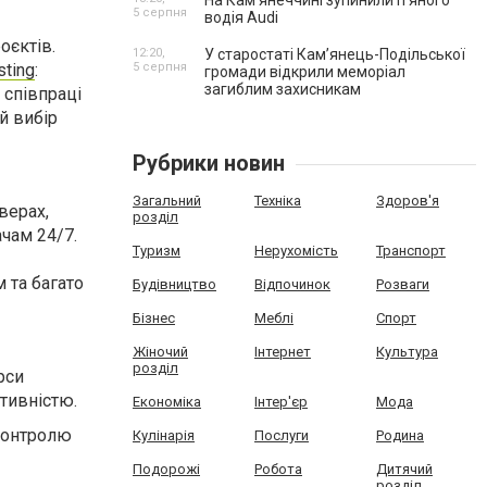
На Камʼянеччині зупинили п'яного
5 серпня
водія Audi
оєктів.
12:20,
У старостаті Кам’янець-Подільської
sting
:
5 серпня
громади відкрили меморіал
загиблим захисникам
 співпраці
й вибір
Рубрики новин
Загальний
Техніка
Здоров'я
верах,
розділ
ачам 24/7.
Туризм
Нерухомість
Транспорт
 та багато
Будівництво
Відпочинок
Розваги
Бізнес
Меблі
Спорт
Жіночий
Інтернет
Культура
розділ
рси
тивністю.
Економіка
Інтер'єр
Мода
 контролю
Кулінарія
Послуги
Родина
Подорожі
Робота
Дитячий
розділ