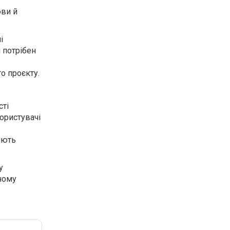
ови й
і
 потрібен
го
проєкту.
сті
користувачі
яють
у
ному