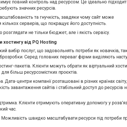
римує повний контроль над ресурсом
. Це ідеально підходит
отребують значних ресурсів.
асштабованість та гнучкість, завдяки чому сайт може
 кількох серверів, що покращує його доступність.
 розглядати не тільки бюджет, але і якість сервісу.
и хостингу від PQ Hosting
й вибір послуг, що задовольнять потреби як новачків, так
еброзробки. Серед головних переваг
фірми виділяють насту
тинг-пакетів. Клієнти можуть обрати як віртуальний хостин
S
для більш ресурсомістких проєктів.
. Дата-центри компанії розташовані в різних країнах світу
ість завантаження сайтів і стабільний доступ до ресурсів
ідтримка
.
К
лієнти отримують оперативну допомогу у
розв’я
кий час.
М
ожливість швидко масштабувати ресурси під потреби пр