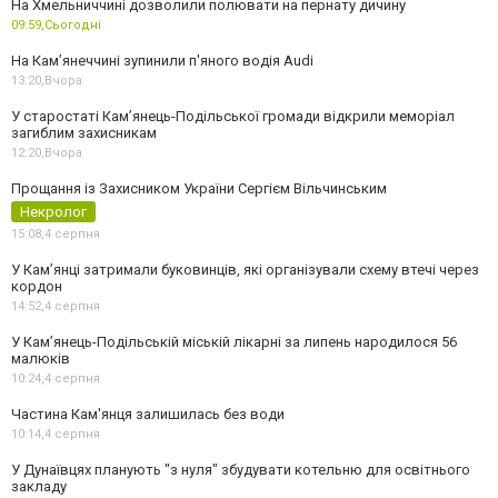
На Хмельниччині дозволили полювати на пернату дичину
09:59,
Сьогодні
На Камʼянеччині зупинили п'яного водія Audi
13:20,
Вчора
У старостаті Кам’янець-Подільської громади відкрили меморіал
загиблим захисникам
12:20,
Вчора
Прощання із Захисником України Сергієм Вільчинським
Некролог
15:08,
4 серпня
У Кам’янці затримали буковинців, які організували схему втечі через
кордон
14:52,
4 серпня
У Кам’янець-Подільській міській лікарні за липень народилося 56
малюків
10:24,
4 серпня
Частина Кам'янця залишилась без води
10:14,
4 серпня
У Дунаївцях планують "з нуля" збудувати котельню для освітнього
закладу