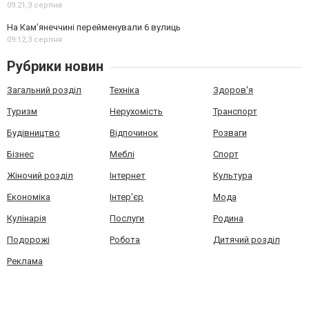
09:21,
3 серпня
На Камʼянеччині перейменували 6 вулиць
09:12,
3 серпня
Рубрики новин
Загальний розділ
Техніка
Здоров'я
Туризм
Нерухомість
Транспорт
Будівництво
Відпочинок
Розваги
Бізнес
Меблі
Спорт
Жіночий розділ
Інтернет
Культура
Економіка
Інтер'єр
Мода
Кулінарія
Послуги
Родина
Подорожі
Робота
Дитячий розділ
Реклама