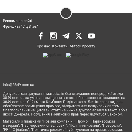
Реклама на сайті
Франшиза "CitySites"
Про нас
Контакти
Автори проєкту
info@3849.com.ua
Допускається цитування матеріалів без отримання попередньої згоди
3849.com.ua за умови розміщення в тексті обов'язкового посилання на
3849.com.ua - Сайт міста Кам'янця-Подільського. Для інтернет-видань
обов'язкове розміщення прямого, відкритого для пошукових систем
гіперпосилання на цитовані статті не нижче другого абзацу в тексті або в
якості джерела. Порушення виняткових прав переслідується Законом.
Матеріали з плашками "Новини компаній", "Промо", "Партнерський
матеріал", "Партнерський спецпроєкт", "Політичні новини", "Пресреліз",
"PR", "Офіційно", "Політична реклама" публікуються на правах реклами.