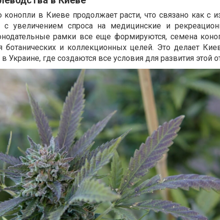
леводства в Киеве
конопли в Киеве продолжает расти, что связано как с 
 и с увеличением спроса на медицинские и рекреацион
аконодательные рамки все еще формируются, семена кон
я ботанических и коллекционных целей. Это делает Кие
в Украине, где создаются все условия для развития этой о