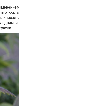
изменением
ные сорта.
опли можно
в одним из
трасли.