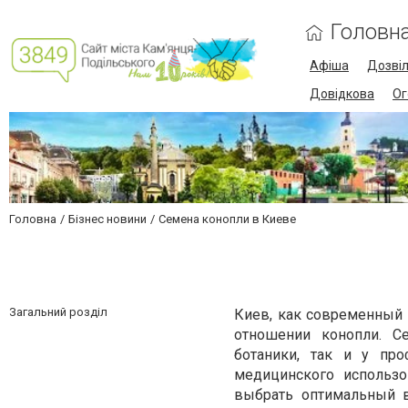
Головн
Афіша
Дозві
Довідкова
Ог
Головна
Бізнес новини
Семена конопли в Киеве
Загальний розділ
Киев, как современный 
отношении конопли. С
ботаники, так и у пр
медицинского использо
выбрать оптимальный в