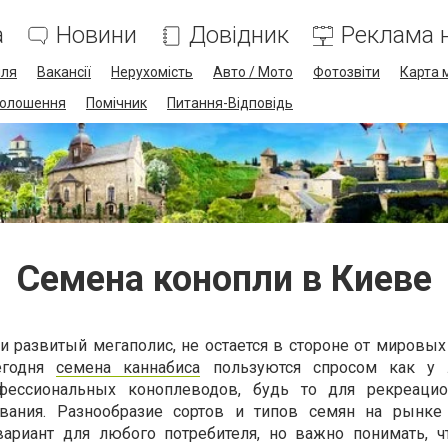
а
Новини
Довідник
Реклама н
лля
Вакансії
Нерухомість
Авто / Мото
Фотозвіти
Карта 
олошення
Помічник
Питання-Відповідь
Семена конопли в Киеве
и развитый мегаполис, не остается в стороне от мировых
егодня
семена каннабиса
пользуются спросом как у 
офессиональных коноплеводов, будь то для рекреацио
вания. Разнообразие сортов и типов семян на рынке
ариант для любого потребителя, но важно понимать, ч