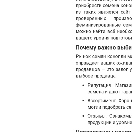
приобрести семена коно
из таких является сай
проверенных произв
феминизированные семе
можно найти всё необх
вашего уровня подготов
Почему важно выби
Рынок семян конопли м
оправдает ваших ожидан
продавцов – это залог
выборе продавца:
Репутация. Магаз
семена и дают гара
Ассортимент. Хоро
могли подобрать се
Отзывы. Ознакомьт
продукции и уровне