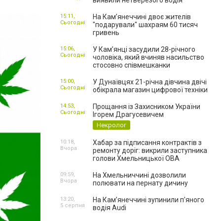
виявили нетверезого водія
15:11,
На Камʼянеччині двоє жителів
Сьогодні
"подарували" шахраям 60 тисяч
гривень
15:06,
У Камʼянці засудили 28-річного
Сьогодні
чоловіка, який вчиняв насильство
стосовно співмешканки
15:00,
У Дунаївцях 21-річна дівчина двічі
Сьогодні
обікрала магазин цифрової техніки
14:53,
Прощання із Захисником України
Сьогодні
Ігорем Драгусевичем
Некролог
10:18,
Хабар за підписання контрактів з
Вчора
ремонту доріг: викрили заступника
голови Хмельницької ОВА
09:59,
На Хмельниччині дозволили
Вчора
полювати на пернату дичину
13:20,
На Камʼянеччині зупинили п'яного
5 серпня
водія Audi