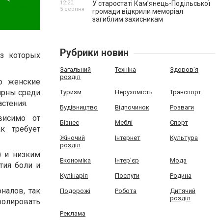
12:20,
У старостаті Кам’янець-Подільської
5 серпня
громади відкрили меморіал
загиблим захисникам
Рубрики новин
з которых
Загальний
Техніка
Здоров'я
розділ
о женские
ярны среди
Туризм
Нерухомість
Транспорт
астения.
Будівництво
Відпочинок
Розваги
висимо от
Бізнес
Меблі
Спорт
к требует
Жіночий
Інтернет
Культура
розділ
) и низким
Економіка
Інтер'єр
Мода
тия боли и
Кулінарія
Послуги
Родина
налов, так
Подорожі
Робота
Дитячий
розділ
ролировать
Реклама