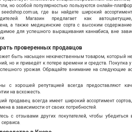
пли, но особой популярностью пользуются онлайн-платфо
т seedshop.com.ua, где вы найдете широкий ассортимен
одителей. Магазин предлагает как автоцветущи
на, а также медицинские сорта с высоким содержани
одимое для успешного выращивания каннабиса, вне зави
ки.
рать проверенных продавцов
ожет быть насыщен некачественным товаром, который не
ий, но и приведёт к потере времени и средств. Покупка 
 успешного урожая. Обращайте внимание на следующие а
ины с хорошей репутацией всегда предоставляют кач
нтии на всхожесть.
ший продавец всегда имеет широкий ассортимент сортов
мена в зависимости от своих потребностей.
есь с отзывами других покупателей, чтобы убедиться 
 сервиса.