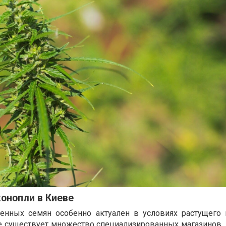
конопли в Киеве
венных семян особенно актуален в условиях растущего 
е существует множество специализированных магазинов,