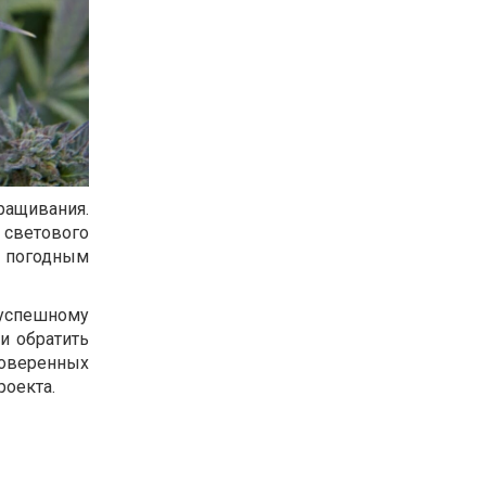
ыращивания.
 светового
к погодным
успешному
и обратить
оверенных
роекта.