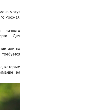
мена могут
го урожая.
я личного
орта. Для
нии или на
 требуется
а, которые
имание на