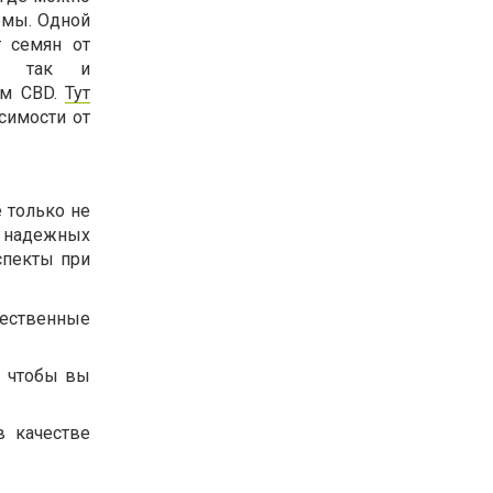
рмы. Одной
т семян от
е, так и
ем CBD.
Тут
симости от
 только не
у надежных
спекты при
ественные
, чтобы вы
в качестве