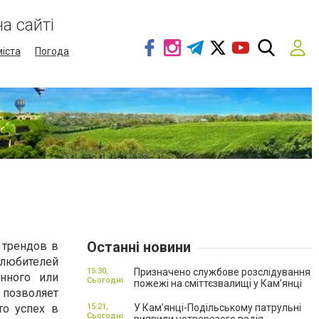
а сайті
міста
Погода
Останні новини
 трендов в
любителей
15:30,
Призначено службове розслідування
нного или
Сьогодні
пожежі на сміттєзвалищі у Кам’янці
 позволяет
то успех в
15:21,
У Кам’янці-Подільському патрульні
Сьогодні