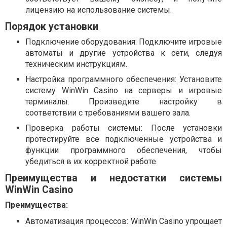
лицензию на использование системы.
Порядок установки
Подключение оборудования: Подключите игровые
автоматы и другие устройства к сети, следуя
техническим инструкциям.
Настройка программного обеспечения: Установите
систему WinWin Casino на серверы и игровые
терминалы. Произведите настройку в
соответствии с требованиями вашего зала.
Проверка работы системы: После установки
протестируйте все подключенные устройства и
функции программного обеспечения, чтобы
убедиться в их корректной работе.
Преимущества и недостатки системы
WinWin Casino
Преимущества:
Автоматизация процессов: WinWin Casino упрощает