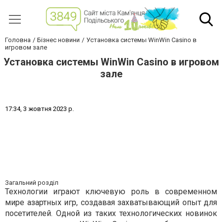
Головна
Бізнес новини
Установка системы WinWin Casino в
игровом зале
Установка системы WinWin Casino в игровом
зале
1
7
:
3
4
,
3
ж
о
в
т
н
я
2
0
2
3
р
.
Загальний розділ
Технологии играют ключевую роль в современном
мире азартных игр, создавая захватывающий опыт для
посетителей. Одной из таких технологических новинок