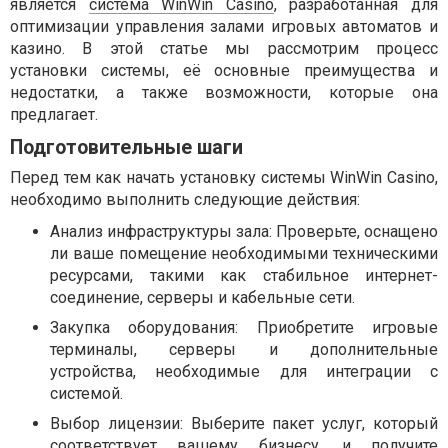
является
система WinWin Casino
, разработанная для
оптимизации управления залами игровых автоматов и
казино. В этой статье мы рассмотрим процесс
установки системы, её основные преимущества и
недостатки, а также возможности, которые она
предлагает.
Подготовительные шаги
Перед тем как начать установку системы WinWin Casino,
необходимо выполнить следующие действия:
Анализ инфраструктуры зала: Проверьте, оснащено
ли ваше помещение необходимыми техническими
ресурсами, такими как стабильное интернет-
соединение, серверы и кабельные сети.
Закупка оборудования: Приобретите игровые
терминалы, серверы и дополнительные
устройства, необходимые для интеграции с
системой.
Выбор лицензии: Выберите пакет услуг, который
соответствует вашему бизнесу, и получите