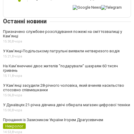
Останні новини
Призначено службове розслідування пожежі на сміттєзвалищі у
Кам’янці
15:30,
Вчора
У Кам’янці-Подільському патрульні виявили нетверезого водія
15:21,
Вчора
На Камʼянеччині двоє жителів "подарували" шахраям 60 тисяч
гривень
15:11,
Вчора
У Камʼянці засудили 28-річного чоловіка, який вчиняв насильство
стосовно співмешканки
15:06,
Вчора
У Дунаївцях 21-річна дівчина двічі обікрала магазин цифрової техніки
15:00,
Вчора
Прощання із Захисником України Ігорем Драгусевичем
Некролог
14:53,
Вчора