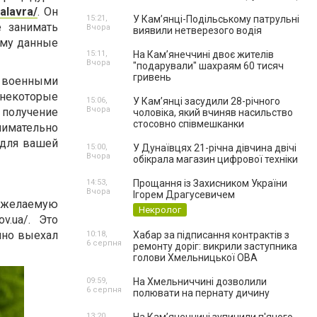
alavra/
. Он
15:21,
У Кам’янці-Подільському патрульні
е занимать
Вчора
виявили нетверезого водія
ому данные
15:11,
На Камʼянеччині двоє жителів
Вчора
"подарували" шахраям 60 тисяч
гривень
 военными
некоторые
15:06,
У Камʼянці засудили 28-річного
Вчора
 получение
чоловіка, який вчиняв насильство
стосовно співмешканки
имательно
 для вашей
15:00,
У Дунаївцях 21-річна дівчина двічі
Вчора
обікрала магазин цифрової техніки
14:53,
Прощання із Захисником України
Вчора
Ігорем Драгусевичем
а желаемую
Некролог
ov.ua/
. Это
нно выехал
10:18,
Хабар за підписання контрактів з
6 серпня
ремонту доріг: викрили заступника
голови Хмельницької ОВА
09:59,
На Хмельниччині дозволили
6 серпня
полювати на пернату дичину
13:20,