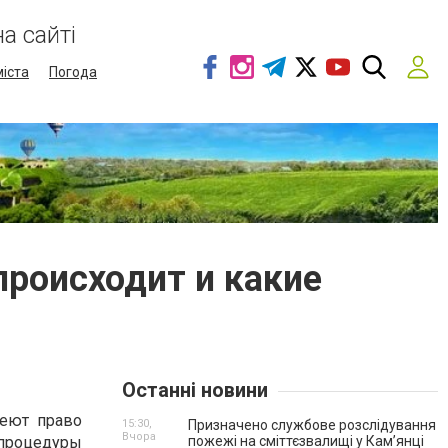
а сайті
міста
Погода
происходит и какие
Останні новини
меют право
15:30,
Призначено службове розслідування
Вчора
 процедуры
пожежі на сміттєзвалищі у Кам’янці