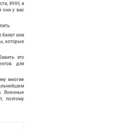
ти, ИНН, а
 они у вас
упить.
 билет или
ы, которые
бавить это
ентов для
ому многие
дальнейшем
й. Военные
т, поэтому