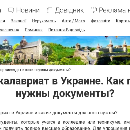
а
Новини
Довідник
Реклама н
лля
Вакансії
Нерухомість
Авто / Мото
Фотозвіти
Карта 
олошення
Помічник
Питання-Відповідь
к происходит и какие нужны документы?
калавриат в Украине. Как 
нужны документы?
вриат в Украине и какие документы для этого нужны?
уденты, которые учатся в колледже или техникуме, и
 и получить полное высшее образование. Для упрощения