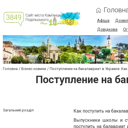
Головн
Афіша
Дозві
Довідкова
Ог
Головна
Бізнес новини
Поступление на бакалавриат в Украине. Ка
Поступление на ба
Загальний розділ
Как поступить на бакала
Выпускники школы и ст
поступить на балавриат