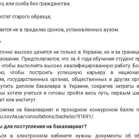
ец или особа без гражданства;
естат старого образца;
ается не в пределах сроков, установленных вузом.
?
очно высоко ценится не только в Украине, но и за границе
зование. Предполагается, что за 4 года обучения студент 
, чтобы выполнять высоко квалифицированную работу. Б
чно, чтобы построить успешную карьеру в национа
, государственных органах, общественных и других орг
купить диплом бакалавра в Украине, сократив затраты 
вы хотите учиться и готовы пройти весь путь, первым ша
ет или институт.
риема на бакалавриат и проходном конкурсном балле
/ru.osvita.ua/consultations/bachelor/91691/
.
 для поступления на бакалавриат?
ться в электронном кабинете нужны документы об об