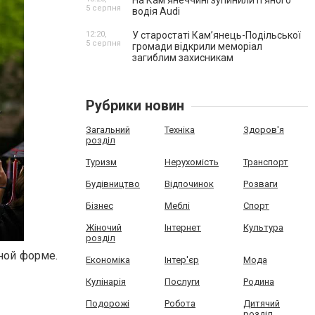
На Камʼянеччині зупинили п'яного
5 серпня
водія Audi
12:20,
У старостаті Кам’янець-Подільської
5 серпня
громади відкрили меморіал
загиблим захисникам
Рубрики новин
Загальний
Техніка
Здоров'я
розділ
Туризм
Нерухомість
Транспорт
Будівництво
Відпочинок
Розваги
Бізнес
Меблі
Спорт
Жіночий
Інтернет
Культура
розділ
ной форме.
Економіка
Інтер'єр
Мода
Кулінарія
Послуги
Родина
Подорожі
Робота
Дитячий
розділ