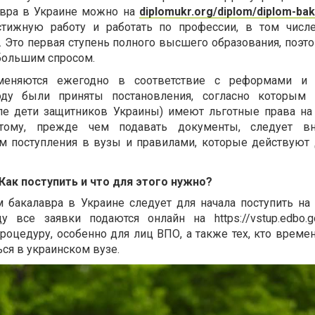
авра в Украине можно на
diplomukr.org/diplom/diplom-bak
стижную работу и работать по профессии, в том числ
 Это первая ступень полного высшего образования, поэт
большим спросом.
 меняются ежегодно в соответствие с реформами и
оду были приняты постановления, согласно которым 
сле дети защитников Украины) имеют льготные права на
тому, прежде чем подавать документы, следует вн
ом поступления в вузы и правилами, которые действуют
 Как поступить и что для этого нужно?
 бакалавра в Украине следует для начала поступить н
ду все заявки подаются онлайн на
https://vstup.edbo.g
роцедуру, особенно для лиц ВПО, а также тех, кто време
ться в украинском вузе.