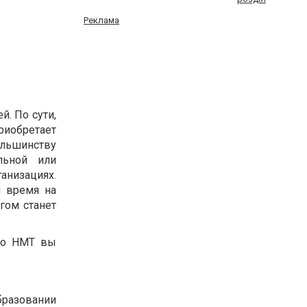
Реклама
й. По сути,
приобретает
ольшинству
льной или
анизациях.
и время на
гом станет
 по НМТ вы
разовании