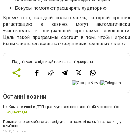
Бонусы помогают расширять аудиторию.
Кроме того, каждый пользователь, который прошел
регистрацию в казино, могут автоматически
участвовать в специальной программе лояльности.
Цель такой программы состоит в том, чтобы игроки
были заинтересованы в совершении реальных ставок.
Поділіться та підписуйтесь на наші джерела
Останні новини
На Кам’янеччині в ДТП травмувався неповнолітній мотоцикліст
11:49,
Сьогодні
Призначено службове розслідування пожежі на сміттєзвалищі у
Кам’янці
15:30,
7 серпня