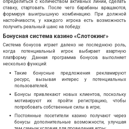
определиться с количеством активных линий, сделать
ставку, стартовать. После чего барабаны вращаются,
формируя выигрышную комбинацию. При должной
настойчивости, у каждого игрока есть возможность
получить реальный шанс на победу.
Бонусная система казино «Слотокинг»
Система бонусов играет далеко не последнюю роль,
когда потенциальный игрок выбирает азартную
платформу. Данная программа бонусов выполняет
несколько функций:
Такие бонусные предложения рекламируют
ресурс, вызывая интерес у потенциальных
пользователей;
Бонусы привлекают новых клиентов, поскольку
мотивируют их пройти регистрацию, чтобы
попробовать собственные силы в игре;
Постоянные посетители казино получают через
бонусы дополнительные возможности, улучшая
тем самым условия для проведения игры;