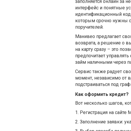
заполняется онлайн за н
интерфейс и понятные ус
идентификационный код 
которым срочно нужны ср
поручителей.
Манивео предлагает сво
возврата, а решение о в
на карту сразу – это по
предпочитает управлять
займ наличными через п
Сервис также радует св
момент, независимо от вр
подстраиваться под граф
Как оформить кредит?
Вот несколько шагов, ко
1.
Регистрация на сайте 
2.
Заполнение заявки: ук