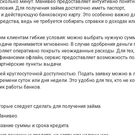
есколько минут. Манивео предоставляет интуитивно понят
ловия. Для получения займа достаточно иметь паспорт,
и действующую банковскую карту. Это особенно важно д
едства, ведь не требуется собирать справки о доходах ил
им клиентам гибкие условия: можно выбрать нужную сумм
ыдаче принимается мгновенно. В случае одобрения деньги
зволяет оперативно покрыть неожиданные расходы. Для тех,
 финансами офлайн, сервис предоставляет возможность по
артнёрские пункты выдачи.
оей круглосуточной доступностью. Подать заявку можно в
емени суток или дня недели. Это удобно для тех, кто не хо
ик работы банков.
торые следует сделать для получения займа.
Манивео.
азание суммы и срока кредита.