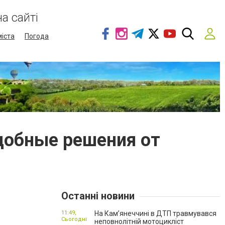
а сайті
міста
Погода
добные решения от
Останні новини
11:49,
На Кам’янеччині в ДТП травмувався
Сьогодні
неповнолітній мотоцикліст