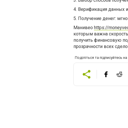
3.
Выбор способа получен
4.
Верификация данных и
5.
Получение денег: мгн
Манивео
https://moneyveo
которым важна скорость,
получить финансовую по
прозрачности всех сдело
Поділіться та підписуйтесь н