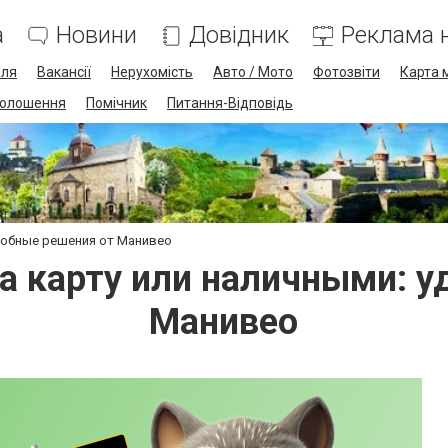
а
Новини
Довідник
Реклама н
лля
Вакансії
Нерухомість
Авто / Мото
Фотозвіти
Карта 
олошення
Помічник
Питання-Відповідь
удобные решения от Манивео
а карту или наличными: у
Манивео