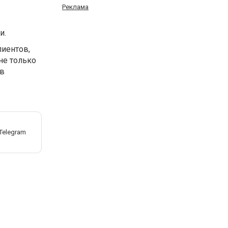
Реклама
и.
иентов,
не только
 в