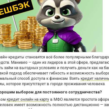
айн-кредиты становятся всё более популярными благодар
едств. Манивео — один из лидеров в этой сфере, предлаг
ь займ на выгодных условиях и получить деньги как на б
 Такой подход обеспечивает гибкость и возможность выбора
мальный способ доступа к финансам. Взять
кредит наличн
ы, которое присутствует в городе проживания человека.
хорошим выбором для постоянного сотрудничества?
вом
кредит онлайн на карту
в МФО является простота офор
еловек имеет возможность полностью дистанционно — за