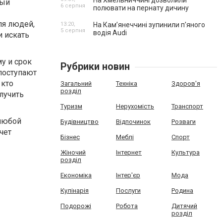
На Хмельниччині дозволили
ный
6 серпня
полювати на пернату дичину
ля людей,
13:20,
На Камʼянеччині зупинили п'яного
5 серпня
водія Audi
и искать
у и срок
Рубрики новин
 поступают
 кто
Загальний
Техніка
Здоров'я
розділ
лучить
Туризм
Нерухомість
Транспорт
 любой
Будівництво
Відпочинок
Розваги
чет
Бізнес
Меблі
Спорт
Жіночий
Інтернет
Культура
розділ
Економіка
Інтер'єр
Мода
Кулінарія
Послуги
Родина
Подорожі
Робота
Дитячий
розділ