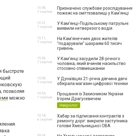
15:30,
Призначено службове розслідування
7 серпня
пожежі на сміттєзвалищі у Кам’янці
15:21,
У Кам’янці-Подільському патрульні
7 серпня
виявили нетверезого водія
15:11,
На Камʼянеччині двоє жителів
7 серпня
"подарували" шахраям 60 тисяч
гривень
15:06,
У Камʼянці засудили 28-річного
7 серпня
чоловіка, який вчиняв насильство
стосовно співмешканки
я быстроте
ающий
15:00,
У Дунаївцях 21-річна дівчина двічі
7 серпня
обікрала магазин цифрової техніки
анковскую
, позволяя
14:53,
Прощання із Захисником України
ыми
можно
7 серпня
Ігорем Драгусевичем
Некролог
10:18,
Хабар за підписання контрактів з
6 серпня
ремонту доріг: викрили заступника
мления.
голови Хмельницької ОВА
явка
09:59,