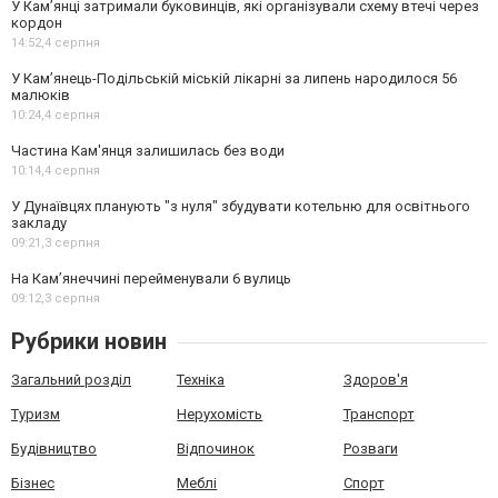
У Кам’янці затримали буковинців, які організували схему втечі через
кордон
14:52,
4 серпня
У Кам’янець-Подільській міській лікарні за липень народилося 56
малюків
10:24,
4 серпня
Частина Кам'янця залишилась без води
10:14,
4 серпня
У Дунаївцях планують "з нуля" збудувати котельню для освітнього
закладу
09:21,
3 серпня
На Камʼянеччині перейменували 6 вулиць
09:12,
3 серпня
Рубрики новин
Загальний розділ
Техніка
Здоров'я
Туризм
Нерухомість
Транспорт
Будівництво
Відпочинок
Розваги
Бізнес
Меблі
Спорт