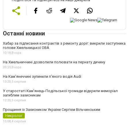
Останні новини
Хабар за підписання контрактів з ремонту доріг: викрили заступника
голови Хмельницької ОВА
10:18,
Вчора
На Хмельниччині дозволили полювати на пернату дичину
09:59,
Вчора
На Камʼянеччині зупинили п'яного водія Audi
13:20,
5 серпня
У старостаті Кам’янець-Подільської громади відкрили меморіал
загиблим захисникам
12:20,
5 серпня
Прощання із Захисником України Сергієм Вільчинським
Некролог
15:08,
4 серпня