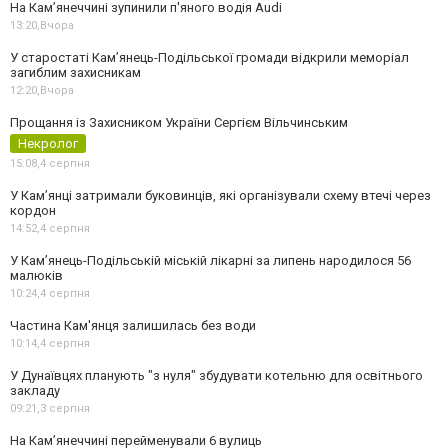
На Камʼянеччині зупинили п'яного водія Audi
13:20,
Вчора
У старостаті Кам’янець-Подільської громади відкрили меморіал
загиблим захисникам
12:20,
Вчора
Прощання із Захисником України Сергієм Вільчинським
Некролог
15:08,
4 серпня
У Кам’янці затримали буковинців, які організували схему втечі через
кордон
14:52,
4 серпня
У Кам’янець-Подільській міській лікарні за липень народилося 56
малюків
10:24,
4 серпня
Частина Кам'янця залишилась без води
10:14,
4 серпня
У Дунаївцях планують "з нуля" збудувати котельню для освітнього
закладу
09:21,
3 серпня
На Камʼянеччині перейменували 6 вулиць