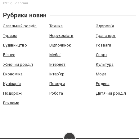
09:12,
3 серпня
Рубрики новин
Загальний розділ
Техніка
Здоров'я
Туризм
Нерухомість
Транспорт
Будівництво
Відпочинок
Розваги
Бізнес
Меблі
Спорт
Жіночий розділ
Інтернет
Культура
Економіка
Інтер'єр
Мода
Кулінарія
Послуги
Родина
Подорожі
Робота
Дитячий розділ
Реклама