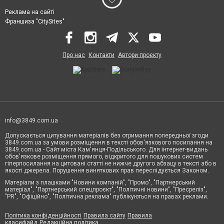
Реклама на сайті
Франшиза "CitySites"
Про нас
Контакти
Автори проєкту
info@3849.com.ua
Допускається цитування матеріалів без отримання попередньої згоди
3849.com.ua за умови розміщення в тексті обов'язкового посилання на
3849.com.ua - Сайт міста Кам'янця-Подільського. Для інтернет-видань
обов'язкове розміщення прямого, відкритого для пошукових систем
гіперпосилання на цитовані статті не нижче другого абзацу в тексті або в
якості джерела. Порушення виняткових прав переслідується Законом.
Матеріали з плашками "Новини компаній", "Промо", "Партнерський
матеріал", "Партнерський спецпроєкт", "Політичні новини", "Пресреліз",
"PR", "Офіційно", "Політична реклама" публікуються на правах реклами.
Політика конфіденційності
Правила сайту
Правила
класифайд
Редакційна політика