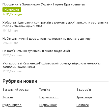
Прощання із Захисником України Ігорем Драгусевичем
Некролог
14:53,
Сьогодні
Хабар за підписання контрактів з ремонту доріг: викрили заступника
голови Хмельницької ОВА
10:18,
Вчора
На Хмельниччині дозволили полювати на пернату дичину
09:59,
Вчора
На Камʼянеччині зупинили п'яного водія Audi
13:20,
5 серпня
У старостаті Кам’янець-Подільської громади відкрили меморіал
загиблим захисникам
12:20,
5 серпня
Рубрики новин
Загальний розділ
Техніка
Здоров'я
Туризм
Нерухомість
Транспорт
Будівництво
Відпочинок
Розваги