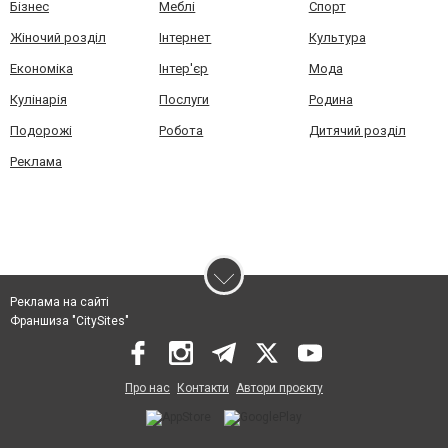
Бізнес
Меблі
Спорт
Жіночий розділ
Інтернет
Культура
Економіка
Інтер'єр
Мода
Кулінарія
Послуги
Родина
Подорожі
Робота
Дитячий розділ
Реклама
Реклама на сайті
Франшиза "CitySites"
Про нас
Контакти
Автори проєкту