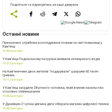
Поділіться та підписуйтесь на наші джерела
Останні новини
Призначено службове розслідування пожежі на сміттєзвалищі у
Кам’янці
15:30,
Сьогодні
У Кам’янці-Подільському патрульні виявили нетверезого водія
15:21,
Сьогодні
На Камʼянеччині двоє жителів "подарували" шахраям 60 тисяч
гривень
15:11,
Сьогодні
У Камʼянці засудили 28-річного чоловіка, який вчиняв насильство
стосовно співмешканки
15:06,
Сьогодні
У Дунаївцях 21-річна дівчина двічі обікрала магазин цифрової техніки
15:00,
Сьогодні