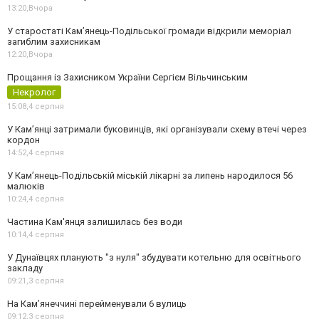
13:20,
Вчора
У старостаті Кам’янець-Подільської громади відкрили меморіал
загиблим захисникам
12:20,
Вчора
Прощання із Захисником України Сергієм Вільчинським
Некролог
15:08,
4 серпня
У Кам’янці затримали буковинців, які організували схему втечі через
кордон
14:52,
4 серпня
У Кам’янець-Подільській міській лікарні за липень народилося 56
малюків
10:24,
4 серпня
Частина Кам'янця залишилась без води
10:14,
4 серпня
У Дунаївцях планують "з нуля" збудувати котельню для освітнього
закладу
09:21,
3 серпня
На Камʼянеччині перейменували 6 вулиць
09:12,
3 серпня