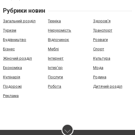
Рубрики новин
Загальний розділ
Техніка
Здоров'я
Туризм
Нерухомість
Транспорт
Будівництво
Відпочинок
Розваги
Бізнес
Меблі
Спорт
Жіночий розділ
Інтернет
Культура
Економіка
Інтер'єр
Мода
Кулінарія
Послуги
Родина
Подорожі
Робота
Дитячий розділ
Реклама