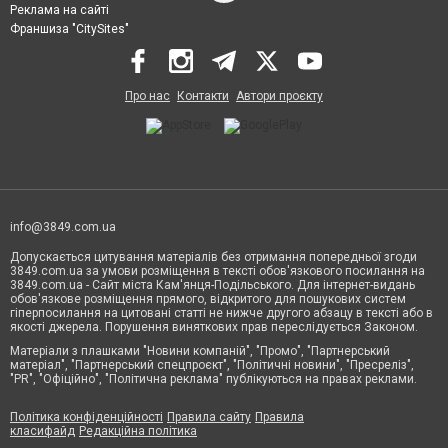
Реклама на сайті
Франшиза "CitySites"
Про нас
Контакти
Автори проєкту
info@3849.com.ua
Допускається цитування матеріалів без отримання попередньої згоди
3849.com.ua за умови розміщення в тексті обов'язкового посилання на
3849.com.ua - Сайт міста Кам'янця-Подільського. Для інтернет-видань
обов'язкове розміщення прямого, відкритого для пошукових систем
гіперпосилання на цитовані статті не нижче другого абзацу в тексті або в
якості джерела. Порушення виняткових прав переслідується Законом.
Матеріали з плашками "Новини компаній", "Промо", "Партнерський
матеріал", "Партнерський спецпроєкт", "Політичні новини", "Пресреліз",
"PR", "Офіційно", "Політична реклама" публікуються на правах реклами.
Політика конфіденційності
Правила сайту
Правила
класифайд
Редакційна політика