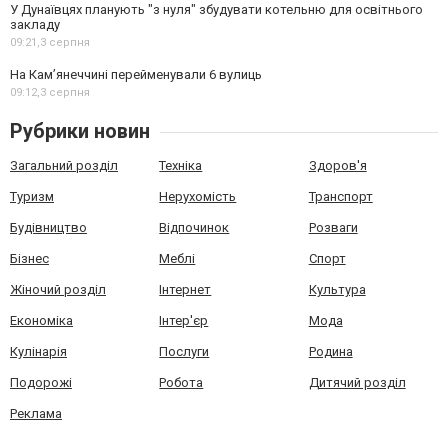
У Дунаївцях планують "з нуля" збудувати котельню для освітнього
закладу
09:21,
3 серпня
На Камʼянеччині перейменували 6 вулиць
09:12,
3 серпня
Рубрики новин
Загальний розділ
Техніка
Здоров'я
Туризм
Нерухомість
Транспорт
Будівництво
Відпочинок
Розваги
Бізнес
Меблі
Спорт
Жіночий розділ
Інтернет
Культура
Економіка
Інтер'єр
Мода
Кулінарія
Послуги
Родина
Подорожі
Робота
Дитячий розділ
Реклама