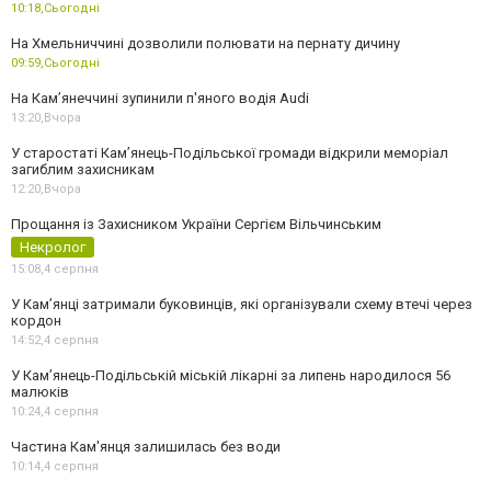
10:18,
Сьогодні
На Хмельниччині дозволили полювати на пернату дичину
09:59,
Сьогодні
На Камʼянеччині зупинили п'яного водія Audi
13:20,
Вчора
У старостаті Кам’янець-Подільської громади відкрили меморіал
загиблим захисникам
12:20,
Вчора
Прощання із Захисником України Сергієм Вільчинським
Некролог
15:08,
4 серпня
У Кам’янці затримали буковинців, які організували схему втечі через
кордон
14:52,
4 серпня
У Кам’янець-Подільській міській лікарні за липень народилося 56
малюків
10:24,
4 серпня
Частина Кам'янця залишилась без води
10:14,
4 серпня