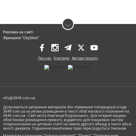
Реклама на сайті
Франшиза "CitySites"
Про нас
Контакти
Автори проєкту
info@3849.com.ua
Допускається цитування матеріалів без отримання попередньої згоди
3849.com.ua за умови розміщення в тексті обов'язкового посилання на
3849.com.ua - Сайт міста Кам'янця-Подільського. Для інтернет-видань
обов'язкове розміщення прямого, відкритого для пошукових систем
гіперпосилання на цитовані статті не нижче другого абзацу в тексті або в
якості джерела. Порушення виняткових прав переслідується Законом.
Матеріали з плашками "Новини компаній", "Промо", "Партнерський