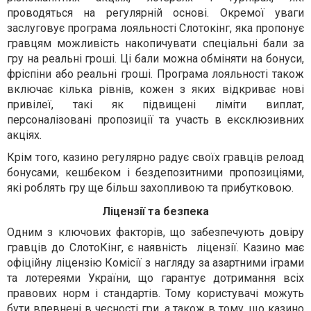
проводяться на регулярній основі. Окремої уваги
заслуговує програма лояльності Слотокінг, яка пропонує
гравцям можливість накопичувати спеціальні бали за
гру на реальні гроші. Ці бали можна обміняти на бонуси,
фріспіни або реальні гроші. Програма лояльності також
включає кілька рівнів, кожен з яких відкриває нові
привілеї, такі як підвищені ліміти виплат,
персоналізовані пропозиції та участь в ексклюзивних
акціях.
Крім того, казино регулярно радує своїх гравців релоад
бонусами, кешбеком і бездепозитними пропозиціями,
які роблять гру ще більш захопливою та прибутковою.
Ліцензії та безпека
Одним з ключових факторів, що забезпечують довіру
гравців до СлотоКінг, є наявність ліцензії. Казино має
офіційну ліцензію Комісії з нагляду за азартними іграми
та лотереями України, що гарантує дотримання всіх
правових норм і стандартів. Тому користувачі можуть
бути впевнені в чесності гри, а також в тому, що казино