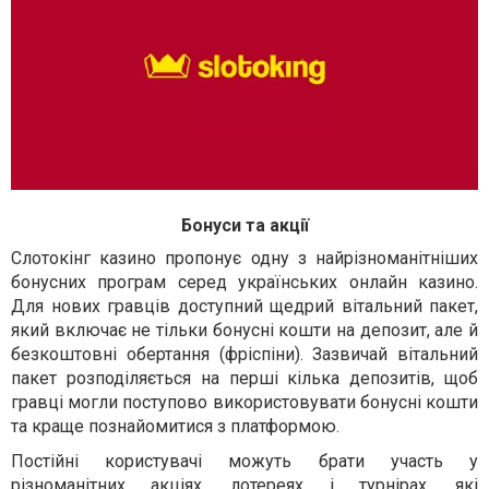
Бонуси та акції
Слотокінг казино пропонує одну з найрізноманітніших
бонусних програм серед українських онлайн казино.
Для нових гравців доступний щедрий вітальний пакет,
який включає не тільки бонусні кошти на депозит, але й
безкоштовні обертання (фріспіни). Зазвичай вітальний
пакет розподіляється на перші кілька депозитів, щоб
гравці могли поступово використовувати бонусні кошти
та краще познайомитися з платформою.
Постійні користувачі можуть брати участь у
різноманітних акціях, лотереях і турнірах, які