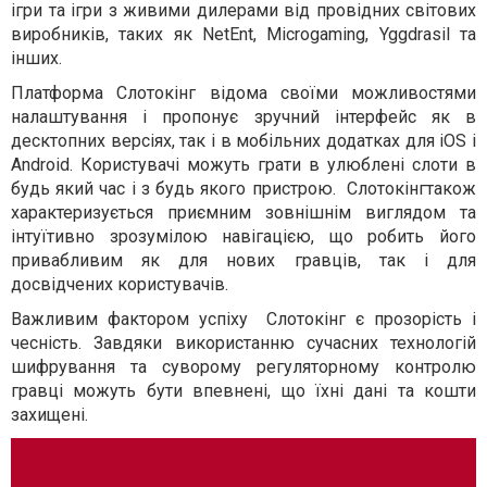
ігри та ігри з живими дилерами від провідних світових
виробників, таких як NetEnt, Microgaming, Yggdrasil та
інших.
Платформа Слотокінг відома своїми можливостями
налаштування і пропонує зручний інтерфейс як в
десктопних версіях, так і в мобільних додатках для iOS і
Android. Користувачі можуть грати в улюблені слоти в
будь який час і з будь якого пристрою. Слотокінгтакож
характеризується приємним зовнішнім виглядом та
інтуїтивно зрозумілою навігацією, що робить його
привабливим як для нових гравців, так і для
досвідчених користувачів.
Важливим фактором успіху Слотокінг є прозорість і
чесність. Завдяки використанню сучасних технологій
шифрування та суворому регуляторному контролю
гравці можуть бути впевнені, що їхні дані та кошти
захищені.