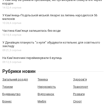
кордон
14:52,
4 серпня
У Кам’янець-Подільській міській лікарні за липень народилося 56
малюків
10:24,
4 серпня
Частина Кам'янця залишилась без води
10:14,
4 серпня
У Дунаївцях планують "з нуля" збудувати котельню для освітнього
закладу
09:21,
3 серпня
На Камʼянеччині перейменували 6 вулиць
09:12,
3 серпня
Рубрики новин
Загальний розділ
Техніка
Здоров'я
Туризм
Нерухомість
Транспорт
Будівництво
Відпочинок
Розваги
Бізнес
Меблі
Спорт