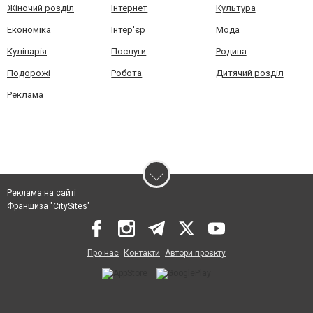
Жіночий розділ
Інтернет
Культура
Економіка
Інтер'єр
Мода
Кулінарія
Послуги
Родина
Подорожі
Робота
Дитячий розділ
Реклама
Реклама на сайті
Франшиза "CitySites"
Про нас
Контакти
Автори проєкту