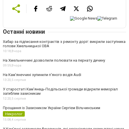
Останні новини
Хабар за підписання контрактів з ремонту доріг: викрили заступника
голови Хмельницької ОВА
10:18,
Вчора
На Хмельниччині дозволили полювати на пернату дичину
09:59,
Вчора
На Камʼянеччині зупинили п'яного водія Audi
13:20,
5 серпня
У старостаті Кам’янець-Подільської громади відкрили меморіал
загиблим захисникам
12:20,
5 серпня
Прощання із Захисником України Сергієм Вільчинським
Некролог
15:08,
4 серпня
У Кам’янці затримали буковинців, які організували схему втечі через