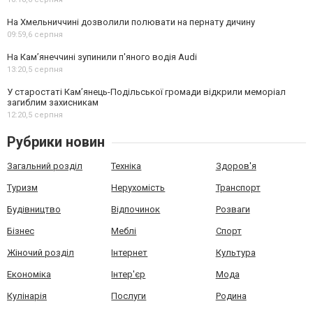
На Хмельниччині дозволили полювати на пернату дичину
09:59,
6 серпня
На Камʼянеччині зупинили п'яного водія Audi
13:20,
5 серпня
У старостаті Кам’янець-Подільської громади відкрили меморіал
загиблим захисникам
12:20,
5 серпня
Рубрики новин
Загальний розділ
Техніка
Здоров'я
Туризм
Нерухомість
Транспорт
Будівництво
Відпочинок
Розваги
Бізнес
Меблі
Спорт
Жіночий розділ
Інтернет
Культура
Економіка
Інтер'єр
Мода
Кулінарія
Послуги
Родина