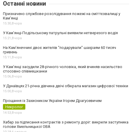
Останні новини
Призначено службове розслідування пожежі на сміттєзвалищі у
Кам’янці
15:30,
Вчора
У Кам’янці-Подільському патрульні виявили нетверезого водія
15:21,
Вчора
На Камʼянеччині двоє жителів "подарували" шахраям 60 тисяч
гривень
15:11,
Вчора
У Камʼянці засудили 28-річного чоловіка, який вчиняв насильство
стосовно співмешканки
15:06,
Вчора
У Дунаївцях 21-річна дівчина двічі обікрала магазин цифрової техніки
15:00,
Вчора
Прощання із Захисником України Ігорем Драгусевичем
Некролог
14:53,
Вчора
Хабар за підписання контрактів з ремонту доріг: викрили заступника
голови Хмельницької ОВА
10:18,
6 серпня