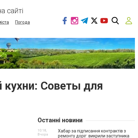
а сайті
міста
Погода
 кухни: Советы для
Останні новини
10:18,
Хабар за підписання контрактів з
Вчора
ремонту доріг: викрили заступника