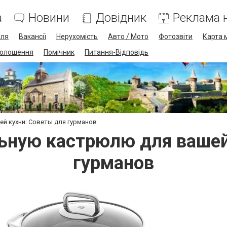
а
Новини
Довідник
Реклама н
лля
Вакансії
Нерухомість
Авто / Мото
Фотозвіти
Карта 
олошення
Помічник
Питання-Відповідь
й кухни: Советы для гурманов
ьную кастрюлю для вашей
гурманов