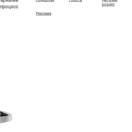
игарными
розділ
 процесс
Реклама