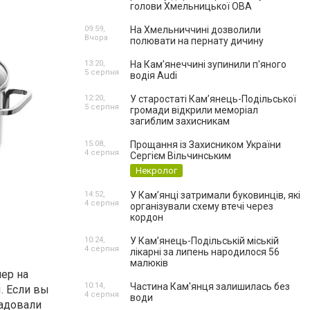
голови Хмельницької ОВА
09:59,
На Хмельниччині дозволили
Вчора
полювати на пернату дичину
13:20,
На Камʼянеччині зупинили п'яного
5 серпня
водія Audi
12:20,
У старостаті Кам’янець-Подільської
5 серпня
громади відкрили меморіал
загиблим захисникам
15:08,
Прощання із Захисником України
4 серпня
Сергієм Вільчинським
Некролог
14:52,
У Кам’янці затримали буковинців, які
4 серпня
організували схему втечі через
кордон
10:24,
У Кам’янець-Подільській міській
4 серпня
лікарні за липень народилося 56
малюків
нер на
10:14,
Частина Кам'янця залишилась без
. Если вы
4 серпня
води
радовали