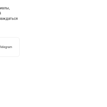
иалы,
й
лаждаться