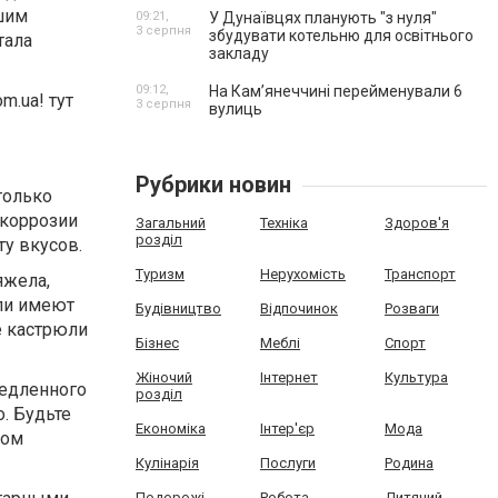
ашим
09:21,
У Дунаївцях планують "з нуля"
3 серпня
збудувати котельню для освітнього
тала
закладу
09:12,
На Камʼянеччині перейменували 6
m.ua! тут
3 серпня
вулиць
Рубрики новин
только
 коррозии
Загальний
Техніка
Здоров'я
розділ
ту вкусов.
Туризм
Нерухомість
Транспорт
яжела,
ли имеют
Будівництво
Відпочинок
Розваги
е кастрюли
Бізнес
Меблі
Спорт
Жіночий
Інтернет
Культура
медленного
розділ
. Будьте
Економіка
Інтер'єр
Мода
ном
Кулінарія
Послуги
Родина
Подорожі
Робота
Дитячий