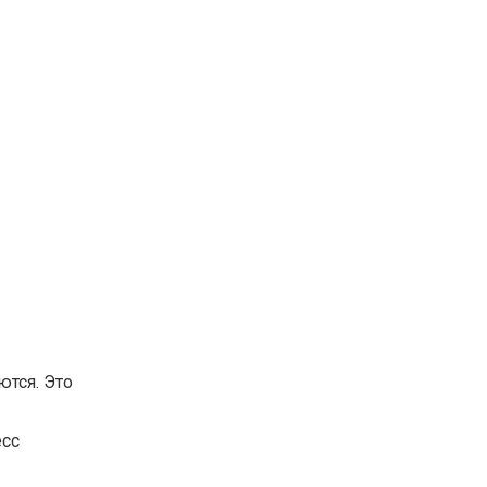
ются. Это
есс