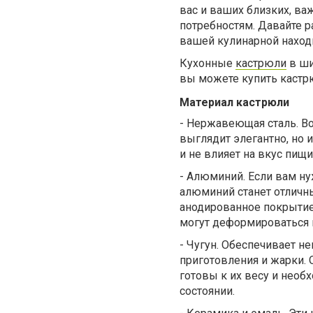
вас и ваших близких, ва
потребностям. Давайте р
вашей кулинарной наход
Кухонные
кастрюли
в ши
вы можете купить кастр
Материал кастрюли
-
Нержавеющая сталь. Во
выглядит элегантно, но 
и не влияет на вкус пищи
-
Алюминий. Если вам нуж
алюминий станет отлич
анодированное покрытие,
могут деформироваться 
-
Чугун. Обеспечивает н
приготовления и жарки. 
готовы к их весу и необ
состоянии.