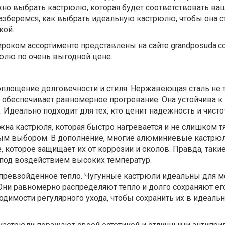
жно выбрать кастрюлю, которая будет соответствовать в
азберемся, как выбрать идеальную кастрюлю, чтобы она с
кой.
роком ассортименте представлены на сайте grandposuda.co
юлю по очень выгодной цене.
площение долговечности и стиля. Нержавеющая сталь не 
и обеспечивает равномерное прогревание. Она устойчива к
. Идеально подходит для тех, кто ценит надежность и чисто
на кастрюля, которая быстро нагревается и не слишком т
ным выбором. В дополнение, многие алюминиевые кастрю
 которое защищает их от коррозии и сколов. Правда, таки
под воздействием высоких температур.
епревзойденное тепло. Чугунные кастрюли идеальны для 
Они равномерно распределяют тепло и долго сохраняют его
ходимости регулярного ухода, чтобы сохранить их в идеаль