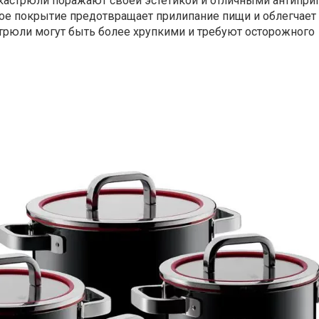
 кастрюли поражают своей эстетикой и отличными антипр
ое покрытие предотвращает прилипание пищи и облегчает
стрюли могут быть более хрупкими и требуют осторожного