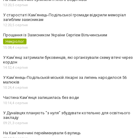
13:20,
5 серпня
У старостаті Кам’янець-Подільської громади відкрили меморіал
загиблим захисникам
12:20,
5 серпня
Прощання із Захисником України Сергієм Вільчинським
Некролог
15:08,
4 серпня
У Кам’янці затримали буковинців, які організували схему втечі через
кордон
14:52,
4 серпня
У Кам’янець-Подільській міській лікарні за липень народилося 56
малюків
10:24,
4 серпня
Частина Кам'янця залишилась без води
10:14,
4 серпня
У Дунаївцях планують "з нуля" збудувати котельню для освітнього
закладу
09:21,
3 серпня
На Камʼянеччині перейменували 6 вулиць