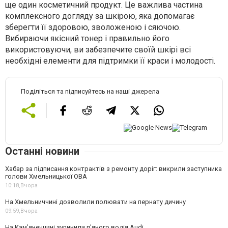
ще один косметичний продукт. Це важлива частина
комплексного догляду за шкірою, яка допомагає
зберегти її здоровою, зволоженою і сяючою.
Вибираючи якісний тонер і правильно його
використовуючи, ви забезпечите своїй шкірі всі
необхідні елементи для підтримки її краси і молодості.
Поділіться та підписуйтесь на наші джерела
Останні новини
Хабар за підписання контрактів з ремонту доріг: викрили заступника
голови Хмельницької ОВА
10:18,
Вчора
На Хмельниччині дозволили полювати на пернату дичину
09:59,
Вчора
На Камʼянеччині зупинили п'яного водія Audi