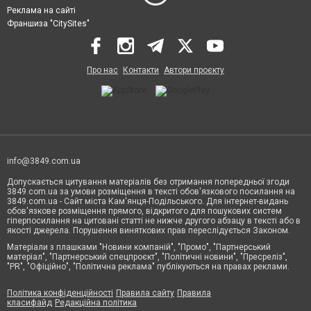
Реклама на сайті
Франшиза "CitySites"
Про нас
Контакти
Автори проєкту
info@3849.com.ua
Допускається цитування матеріалів без отримання попередньої згоди
3849.com.ua за умови розміщення в тексті обов'язкового посилання на
3849.com.ua - Сайт міста Кам'янця-Подільського. Для інтернет-видань
обов'язкове розміщення прямого, відкритого для пошукових систем
гіперпосилання на цитовані статті не нижче другого абзацу в тексті або в
якості джерела. Порушення виняткових прав переслідується Законом.
Матеріали з плашками "Новини компаній", "Промо", "Партнерський
матеріал", "Партнерський спецпроєкт", "Політичні новини", "Пресреліз",
"PR", "Офіційно", "Політична реклама" публікуються на правах реклами.
Політика конфіденційності
Правила сайту
Правила
класифайд
Редакційна політика