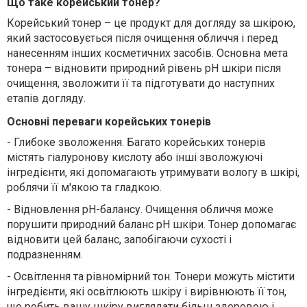
Що таке корейський тонер?
Корейський тонер – це продукт для догляду за шкірою,
який застосовується після очищення обличчя і перед
нанесенням інших косметичних засобів. Основна мета
тонера – відновити природний рівень pH шкіри після
очищення, зволожити її та підготувати до наступних
етапів догляду.
Основні переваги корейських тонерів
-
Глибоке зволоження. Багато корейських тонерів
містять гіалуронову кислоту або інші зволожуючі
інгредієнти, які допомагають утримувати вологу в шкірі,
роблячи її м'якою та гладкою.
-
Відновлення pH-балансу. Очищення обличчя може
порушити природний баланс pH шкіри. Тонер допомагає
відновити цей баланс, запобігаючи сухості і
подразненням.
-
Освітлення та рівномірний тон. Тонери можуть містити
інгредієнти, які освітлюють шкіру і вирівнюють її тон,
що робить вашу шкіру виглядати більш здоровою і