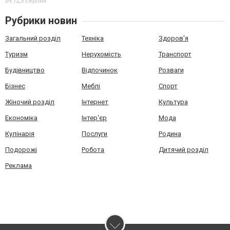
09:12,
3 серпня
Рубрики новин
Загальний розділ
Техніка
Здоров'я
Туризм
Нерухомість
Транспорт
Будівництво
Відпочинок
Розваги
Бізнес
Меблі
Спорт
Жіночий розділ
Інтернет
Культура
Економіка
Інтер'єр
Мода
Кулінарія
Послуги
Родина
Подорожі
Робота
Дитячий розділ
Реклама