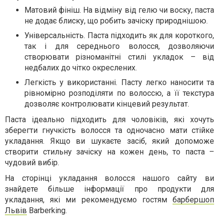
Матовий фініш. На відміну від гелю чи воску, паста
не додає блиску, що робить зачіску природнішою.
Універсальність. Паста підходить як для короткого,
так і для середнього волосся, дозволяючи
створювати різноманітні стилі укладок – від
недбалих до чітко окреслених.
Легкість у використанні. Пасту легко наносити та
рівномірно розподіляти по волоссю, а її текстура
дозволяє контролювати кінцевий результат.
Паста ідеально підходить для чоловіків, які хочуть
зберегти гнучкість волосся та одночасно мати стійке
укладання. Якщо ви шукаєте засіб, який допоможе
створити стильну зачіску на кожен день, то паста –
чудовий вибір.
На сторінці укладання волосся нашого сайту ви
знайдете більше інформації про продукти для
укладання, які ми рекомендуємо гостям
барбершоп
Львів
Barberking.