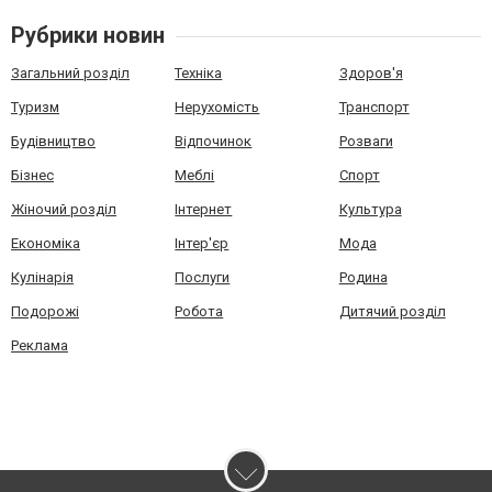
Рубрики новин
Загальний розділ
Техніка
Здоров'я
Туризм
Нерухомість
Транспорт
Будівництво
Відпочинок
Розваги
Бізнес
Меблі
Спорт
Жіночий розділ
Інтернет
Культура
Економіка
Інтер'єр
Мода
Кулінарія
Послуги
Родина
Подорожі
Робота
Дитячий розділ
Реклама