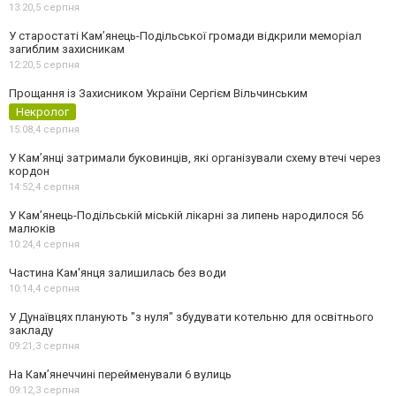
13:20,
5 серпня
У старостаті Кам’янець-Подільської громади відкрили меморіал
загиблим захисникам
12:20,
5 серпня
Прощання із Захисником України Сергієм Вільчинським
Некролог
15:08,
4 серпня
У Кам’янці затримали буковинців, які організували схему втечі через
кордон
14:52,
4 серпня
У Кам’янець-Подільській міській лікарні за липень народилося 56
малюків
10:24,
4 серпня
Частина Кам'янця залишилась без води
10:14,
4 серпня
У Дунаївцях планують "з нуля" збудувати котельню для освітнього
закладу
09:21,
3 серпня
На Камʼянеччині перейменували 6 вулиць
09:12,
3 серпня