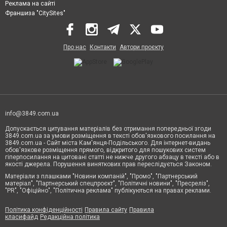
Реклама на сайті
Франшиза "CitySites"
Про нас
Контакти
Автори проєкту
info@3849.com.ua
Допускається цитування матеріалів без отримання попередньої згоди
3849.com.ua за умови розміщення в тексті обов'язкового посилання на
3849.com.ua - Сайт міста Кам'янця-Подільського. Для інтернет-видань
обов'язкове розміщення прямого, відкритого для пошукових систем
гіперпосилання на цитовані статті не нижче другого абзацу в тексті або в
якості джерела. Порушення виняткових прав переслідується Законом.
Матеріали з плашками "Новини компаній", "Промо", "Партнерський
матеріал", "Партнерський спецпроєкт", "Політичні новини", "Пресреліз",
"PR", "Офіційно", "Політична реклама" публікуються на правах реклами.
Політика конфіденційності
Правила сайту
Правила
класифайд
Редакційна політика