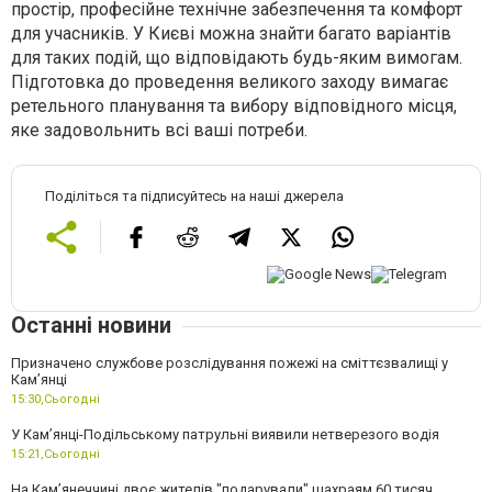
простір, професійне технічне забезпечення та комфорт
для учасників. У Києві можна знайти багато варіантів
для таких подій, що відповідають будь-яким вимогам.
Підготовка до проведення великого заходу вимагає
ретельного планування та вибору відповідного місця,
яке задовольнить всі ваші потреби.
Поділіться та підписуйтесь на наші джерела
Останні новини
Призначено службове розслідування пожежі на сміттєзвалищі у
Кам’янці
15:30,
Сьогодні
У Кам’янці-Подільському патрульні виявили нетверезого водія
15:21,
Сьогодні
На Камʼянеччині двоє жителів "подарували" шахраям 60 тисяч