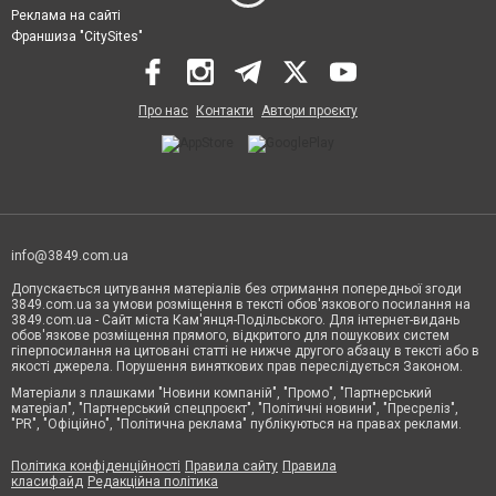
Реклама на сайті
Франшиза "CitySites"
Про нас
Контакти
Автори проєкту
info@3849.com.ua
Допускається цитування матеріалів без отримання попередньої згоди
3849.com.ua за умови розміщення в тексті обов'язкового посилання на
3849.com.ua - Сайт міста Кам'янця-Подільського. Для інтернет-видань
обов'язкове розміщення прямого, відкритого для пошукових систем
гіперпосилання на цитовані статті не нижче другого абзацу в тексті або в
якості джерела. Порушення виняткових прав переслідується Законом.
Матеріали з плашками "Новини компаній", "Промо", "Партнерський
матеріал", "Партнерський спецпроєкт", "Політичні новини", "Пресреліз",
"PR", "Офіційно", "Політична реклама" публікуються на правах реклами.
Політика конфіденційності
Правила сайту
Правила
класифайд
Редакційна політика