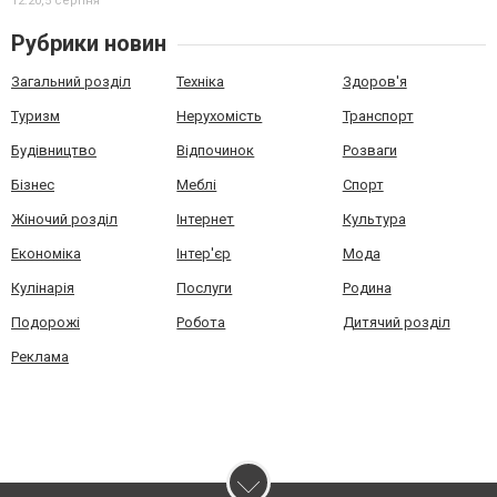
12:20,
5 серпня
Рубрики новин
Загальний розділ
Техніка
Здоров'я
Туризм
Нерухомість
Транспорт
Будівництво
Відпочинок
Розваги
Бізнес
Меблі
Спорт
Жіночий розділ
Інтернет
Культура
Економіка
Інтер'єр
Мода
Кулінарія
Послуги
Родина
Подорожі
Робота
Дитячий розділ
Реклама