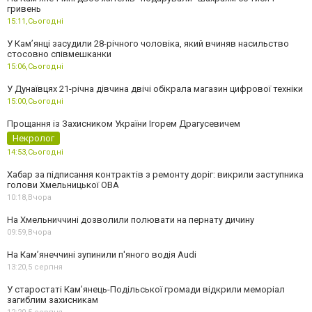
гривень
15:11,
Сьогодні
У Камʼянці засудили 28-річного чоловіка, який вчиняв насильство
стосовно співмешканки
15:06,
Сьогодні
У Дунаївцях 21-річна дівчина двічі обікрала магазин цифрової техніки
15:00,
Сьогодні
Прощання із Захисником України Ігорем Драгусевичем
Некролог
14:53,
Сьогодні
Хабар за підписання контрактів з ремонту доріг: викрили заступника
голови Хмельницької ОВА
10:18,
Вчора
На Хмельниччині дозволили полювати на пернату дичину
09:59,
Вчора
На Камʼянеччині зупинили п'яного водія Audi
13:20,
5 серпня
У старостаті Кам’янець-Подільської громади відкрили меморіал
загиблим захисникам