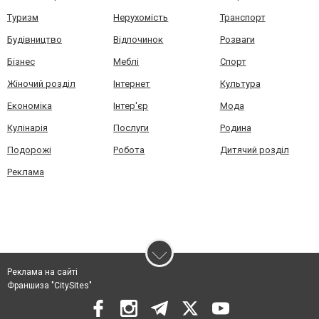
Туризм
Нерухомість
Транспорт
Будівництво
Відпочинок
Розваги
Бізнес
Меблі
Спорт
Жіночий розділ
Інтернет
Культура
Економіка
Інтер'єр
Мода
Кулінарія
Послуги
Родина
Подорожі
Робота
Дитячий розділ
Реклама
Реклама на сайті
Франшиза "CitySites"