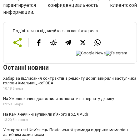
гарантируется конфиденциальность клиентской
информации.
Поділіться та підписуйтесь на наші джерела
Останні новини
Хабар за підписання контрактів з ремонту доріг: викрили заступника
голови Хмельницької ОВА
10:18,
Вчора
На Хмельниччині дозволили полювати на пернату дичину
09:59,
Вчора
На Камʼянеччині зупинили п'яного водія Audi
13:20,
5 серпня
У старостаті Кам’янець-Подільської громади відкрили меморіал
загиблим захисникам