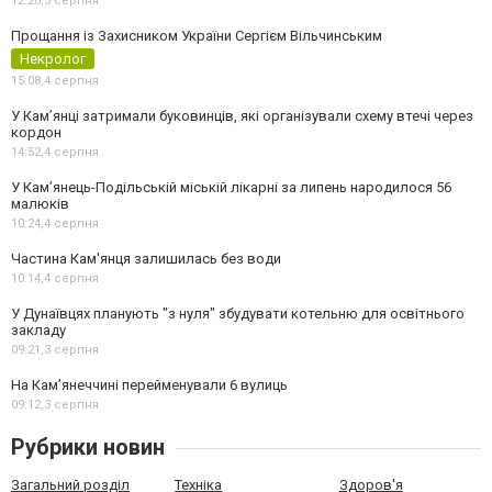
12:20,
5 серпня
Прощання із Захисником України Сергієм Вільчинським
Некролог
15:08,
4 серпня
У Кам’янці затримали буковинців, які організували схему втечі через
кордон
14:52,
4 серпня
У Кам’янець-Подільській міській лікарні за липень народилося 56
малюків
10:24,
4 серпня
Частина Кам'янця залишилась без води
10:14,
4 серпня
У Дунаївцях планують "з нуля" збудувати котельню для освітнього
закладу
09:21,
3 серпня
На Камʼянеччині перейменували 6 вулиць
09:12,
3 серпня
Рубрики новин
Загальний розділ
Техніка
Здоров'я