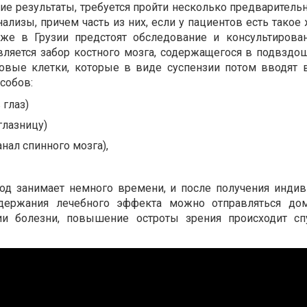
е результаты, требуется пройти несколько предварительн
нализы, причем часть из них, если у пациентов есть такое
Уже в Грузии предстоят обследование и консультирова
вляется забор костного мозга, содержащегося в подвздош
ловые клетки, которые в виде суспензии потом вводят 
собов:
 глаз)
глазницу)
нал спинного мозга),
од занимает немного времени, и после получения инди
держания лечебного эффекта можно отправляться дом
ии болезни, повышение остроты зрения происходит сп