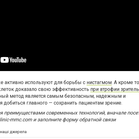
е активно используют для борьбы с
нистагмом
. А кроме то
клеток доказало свою эффективность
при атрофии зрител
нный метод является самым безопасным, надежным и
 добиться главного — сохранить пациентам зрение.
я преимуществами современных технологий, вначале посет
linic-mmc.com и заполните форму обратной связи
а наші джерела