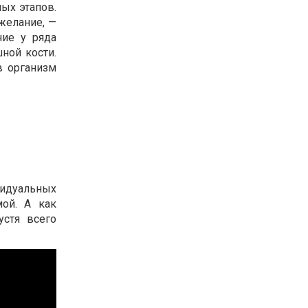
ых этапов.
 желание, —
ние у ряда
ной кости.
в организм
видуальных
ой. А как
устя всего