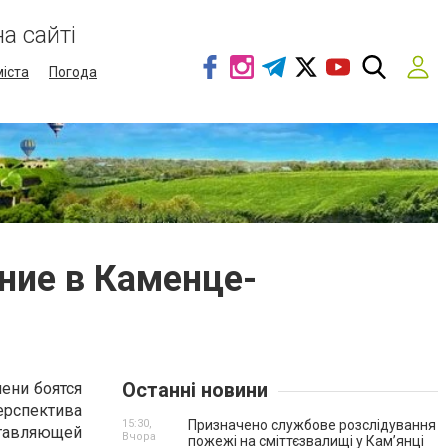
а сайті
міста
Погода
ние в Каменце-
Останні новини
ени боятся
ерспектива
15:30,
Призначено службове розслідування
ставляющей
Вчора
пожежі на сміттєзвалищі у Кам’янці