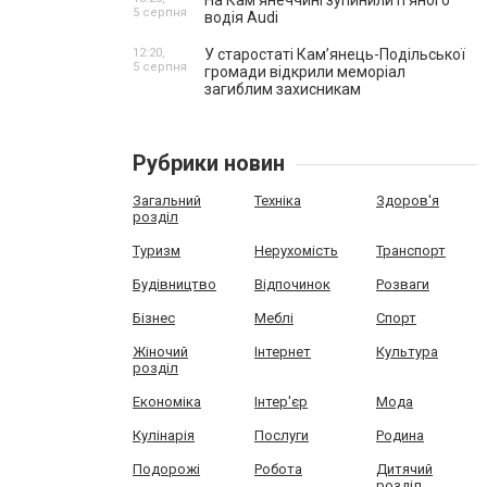
На Камʼянеччині зупинили п'яного
5 серпня
водія Audi
12:20,
У старостаті Кам’янець-Подільської
5 серпня
громади відкрили меморіал
загиблим захисникам
Рубрики новин
Загальний
Техніка
Здоров'я
розділ
Туризм
Нерухомість
Транспорт
Будівництво
Відпочинок
Розваги
Бізнес
Меблі
Спорт
Жіночий
Інтернет
Культура
розділ
Економіка
Інтер'єр
Мода
Кулінарія
Послуги
Родина
Подорожі
Робота
Дитячий
розділ