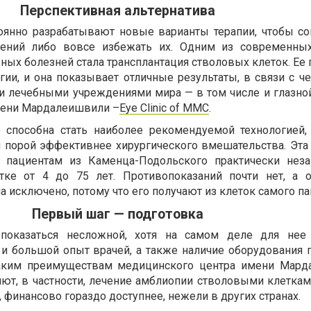
Перспективная альтернатива
оянно разрабатывают новые варианты терапии, чтобы со
ений либо вовсе избежать их. Одним из современны
ных болезней стала трансплантация стволовых клеток. Ее
ии, и она показывает отличные результаты, в связи с че
 лечебными учреждениями мира — в том числе и глазно
мени Мардалеишвили –
Eye Clinic of MMC
.
е способна стать наиболее рекомендуемой технологией,
 порой эффективнее хирургического вмешательства. Эта
 пациентам из Каменца-Подольского практически неза
ке от 4 до 75 лет. Противопоказаний почти нет, а 
 исключено, потому что его получают из клеток самого па
Первый шаг — подготовка
 показаться несложной, хотя на самом деле для нее 
и большой опыт врачей, а также наличие оборудования 
таким преимуществам медицинского центра имени Мар
ют, в частности, лечение амблиопии стволовыми клетками
, финансово гораздо доступнее, нежели в других странах.