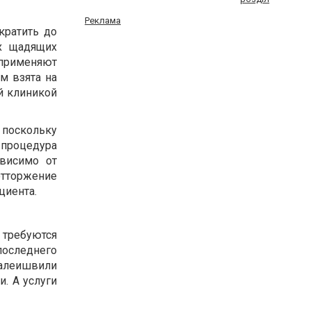
Реклама
кратить до
х щадящих
 применяют
м взята на
й клиникой
 поскольку
 процедура
висимо от
отторжение
циента.
требуются
последнего
далеишвили
. А услуги