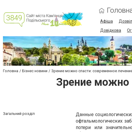
Головн
Афіша
Дозві
Довідкова
Ог
Головна
Бізнес новини
Зрение можно спасти: современное лечени
Зрение можно 
Загальний розділ
Данные социологических
офтальмологических заб
потери или значительн