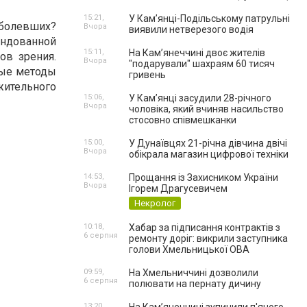
15:21,
У Кам’янці-Подільському патрульні
болевших?
Вчора
виявили нетверезого водія
ендованной
15:11,
На Камʼянеччині двоє жителів
ов зрения.
Вчора
"подарували" шахраям 60 тисяч
ные методы
гривень
ительного
15:06,
У Камʼянці засудили 28-річного
Вчора
чоловіка, який вчиняв насильство
стосовно співмешканки
15:00,
У Дунаївцях 21-річна дівчина двічі
Вчора
обікрала магазин цифрової техніки
14:53,
Прощання із Захисником України
Вчора
Ігорем Драгусевичем
Некролог
10:18,
Хабар за підписання контрактів з
6 серпня
ремонту доріг: викрили заступника
голови Хмельницької ОВА
09:59,
На Хмельниччині дозволили
6 серпня
полювати на пернату дичину
13:20,