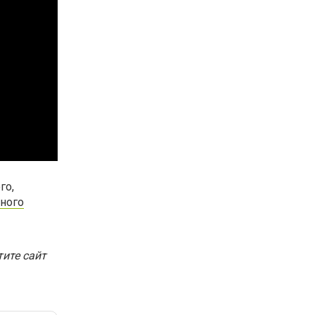
го,
ьного
ите сайт