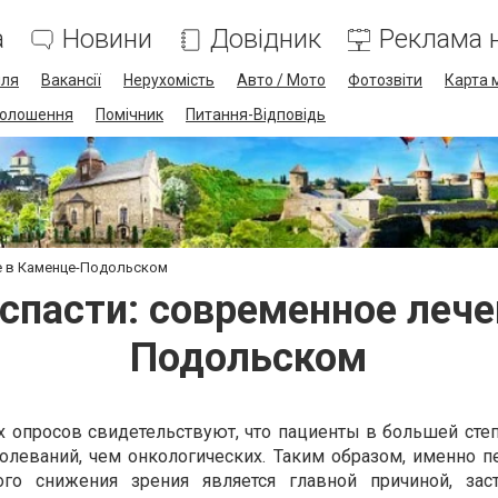
а
Новини
Довідник
Реклама н
лля
Вакансії
Нерухомість
Авто / Мото
Фотозвіти
Карта 
олошення
Помічник
Питання-Відповідь
е в Каменце-Подольском
спасти: современное лече
Подольском
 опросов свидетельствуют, что пациенты в большей степ
олеваний, чем онкологических. Таким образом, именно п
ого снижения зрения является главной причиной, за