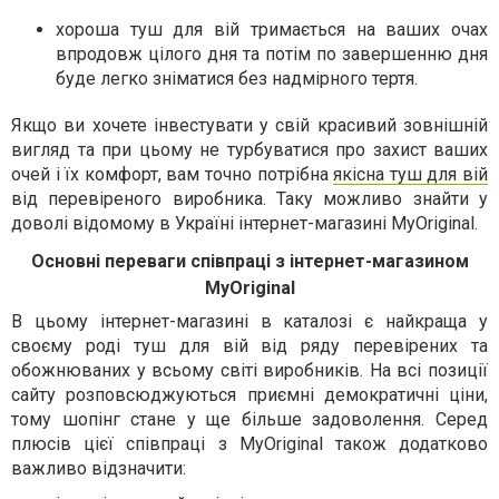
хороша туш для вій тримається на ваших очах
впродовж цілого дня та потім по завершенню дня
буде легко зніматися без надмірного тертя.
Якщо ви хочете інвестувати у свій красивий зовнішній
вигляд та при цьому не турбуватися про захист ваших
очей і їх комфорт, вам точно потрібна
якісна туш для вій
від перевіреного виробника. Таку можливо знайти у
доволі відомому в Україні інтернет-магазині MyOriginal.
Основні переваги співпраці з інтернет-магазином
MyOriginal
В цьому інтернет-магазині в каталозі є найкраща у
своєму роді туш для вій від ряду перевірених та
обожнюваних у всьому світі виробників. На всі позиції
сайту розповсюджуються приємні демократичні ціни,
тому шопінг стане у ще більше задоволення. Серед
плюсів цієї співпраці з MyOriginal також додатково
важливо відзначити: