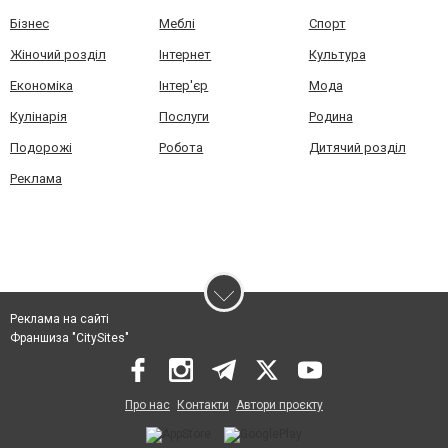
Бізнес
Меблі
Спорт
Жіночий розділ
Інтернет
Культура
Економіка
Інтер'єр
Мода
Кулінарія
Послуги
Родина
Подорожі
Робота
Дитячий розділ
Реклама
Реклама на сайті
Франшиза "CitySites"
Про нас
Контакти
Автори проєкту