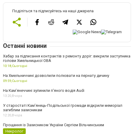
Поділіться та підписуйтесь на наші джерела
Останні новини
Хабар за підписання контрактів з ремонту доріг: викрили заступника
голови Хмельницької ОВА
10:18,
Сьогодні
На Хмельниччині дозволили полювати на пернату дичину
09:59,
Сьогодні
На Камʼянеччині зупинили п'яного водія Audi
13:20,
Вчора
У старостаті Кам’янець-Подільської громади відкрили меморіал
загиблим захисникам
12:20,
Вчора
Прощання із Захисником України Сергієм Вільчинським
Некролог