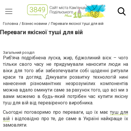
Головна
Бізнес новини
Переваги якісної туші для вій
Переваги якісної туші для вій
Загальний розділ
Риб'яча подрібнена луска, жир, бджолиний віск – чого
тільки свого часу не придумували наносити люди на
віки для того аби забезпечувати собі щоденні ритуали
краси та догляд. Дякувати розвитку технологій нині
нанесення різноманітних незрозумілих компонентів
можна вдало оминути саме за рахунок того, що всі ми з
вами можемо в будь-який потрібен час купити якісну
туш для вій від перевіреного виробника.
Сьогодні поговоримо про переваги, що їх має
туш для
вій
і відповідно про те, де саме в Україні найкраще їх
замовляти.