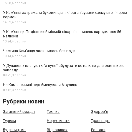
15:08,
4 серпня
У Кам’янці затримали буковинців, які організували схему втечі через
кордон
14:52,
4 серпня
У Кам’янець-Подільській міській лікарні за липень народилося 56
малюків
10:24,
4 серпня
Частина Кам'янця залишилась без води
10:14,
4 серпня
У Дунаївцях планують "з нуля" збудувати котельню для освітнього
закладу
09:21,
3 серпня
На Камʼянеччині перейменували 6 вулиць
09:12,
3 серпня
Рубрики новин
Загальний розділ
Техніка
Здоров'я
Туризм
Нерухомість
Транспорт
Будівництво
Відпочинок
Розваги