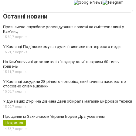
Останні новини
Призначено службове розслідування пожежі на сміттєзвалищі у
Кам’янці
15:30,
7 серпня
У Кам’янці-Подільському патрульні виявили нетверезого водія
15:21,
7 серпня
На Камʼянеччині двоє жителів "подарували" шахраям 60 тисяч
гривень
15:11,
7 серпня
У Камʼянці засудили 28-річного чоловіка, який вчиняв насильство
стосовно співмешканки
15:06,
7 серпня
У Дунаївцях 21-річна дівчина двічі обікрала магазин цифрової техніки
15:00,
7 серпня
Прощання із Захисником України Ігорем Драгусевичем
Некролог
14:53,
7 серпня