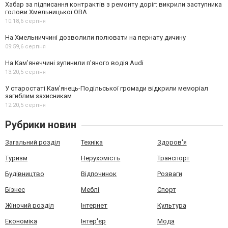
Хабар за підписання контрактів з ремонту доріг: викрили заступника
голови Хмельницької ОВА
10:18,
6 серпня
На Хмельниччині дозволили полювати на пернату дичину
09:59,
6 серпня
На Камʼянеччині зупинили п'яного водія Audi
13:20,
5 серпня
У старостаті Кам’янець-Подільської громади відкрили меморіал
загиблим захисникам
12:20,
5 серпня
Рубрики новин
Загальний розділ
Техніка
Здоров'я
Туризм
Нерухомість
Транспорт
Будівництво
Відпочинок
Розваги
Бізнес
Меблі
Спорт
Жіночий розділ
Інтернет
Культура
Економіка
Інтер'єр
Мода