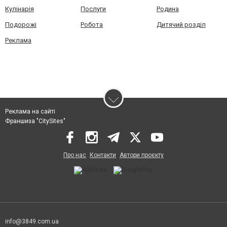
Кулінарія
Послуги
Родина
Подорожі
Робота
Дитячий розділ
Реклама
Реклама на сайті
Франшиза "CitySites"
Про нас
Контакти
Автори проєкту
info@3849.com.ua