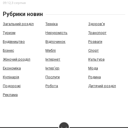
09:12,
3 серпня
Рубрики новин
Загальний розділ
Техніка
Здоров'я
Туризм
Нерухомість
Транспорт
Будівництво
Відпочинок
Розваги
Бізнес
Меблі
Спорт
Жіночий розділ
Інтернет
Культура
Економіка
Інтер'єр
Мода
Кулінарія
Послуги
Родина
Подорожі
Робота
Дитячий розділ
Реклама