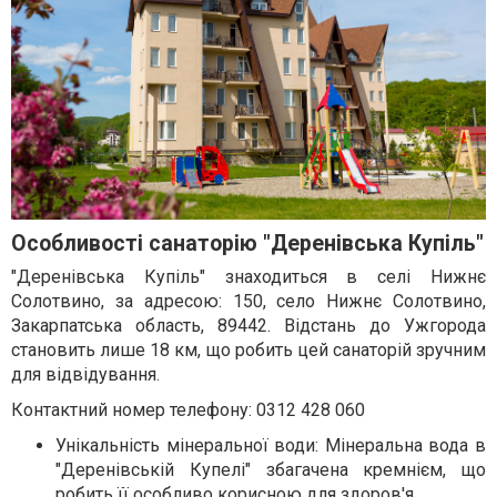
Особливості санаторію "Деренівська Купіль"
"Деренівська Купіль" знаходиться в селі Нижнє
Солотвино, за адресою: 150, село Нижнє Солотвино,
Закарпатська область, 89442. Відстань до Ужгорода
становить лише 18 км, що робить цей санаторій зручним
для відвідування.
Контактний номер телефону: 0312 428 060
Унікальність мінеральної води: Мінеральна вода в
"Деренівській Купелі" збагачена кремнієм, що
робить її особливо корисною для здоров'я.