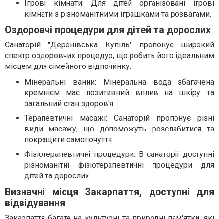
Ігрові кімнати: Для дітей організовані ігрові
кімнати з різноманітними іграшками та розвагами.
Оздоровчі процедури для дітей та дорослих
Санаторій "Деренівська Купіль" пропонує широкий
спектр оздоровчих процедур, що робить його ідеальним
місцем для сімейного відпочинку.
Мінеральні ванни: Мінеральна вода збагачена
кремнієм має позитивний вплив на шкіру та
загальний стан здоров'я.
Терапевтичні масажі: Санаторій пропонує різні
види масажу, що допоможуть розслабитися та
покращити самопочуття.
Фізіотерапевтичні процедури: В санаторії доступні
різноманітні фізіотерапевтичні процедури для
дітей та дорослих.
Визначні місця Закарпаття, доступні для
відвідування
Закарпаття багате на культурні та природні пам'ятки, які