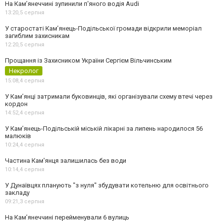
На Камʼянеччині зупинили п'яного водія Audi
13:20,
5 серпня
У старостаті Кам’янець-Подільської громади відкрили меморіал
загиблим захисникам
12:20,
5 серпня
Прощання із Захисником України Сергієм Вільчинським
Некролог
15:08,
4 серпня
У Кам’янці затримали буковинців, які організували схему втечі через
кордон
14:52,
4 серпня
У Кам’янець-Подільській міській лікарні за липень народилося 56
малюків
10:24,
4 серпня
Частина Кам'янця залишилась без води
10:14,
4 серпня
У Дунаївцях планують "з нуля" збудувати котельню для освітнього
закладу
09:21,
3 серпня
На Камʼянеччині перейменували 6 вулиць