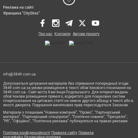
Реклама на сайті
Франшиза "CitySites"
Про нас
Контакти
Автори проєкту
info@3849.com.ua
Допускається цитування матеріалів без отримання попередньої згоди
3849.com.ua за умови розміщення в тексті обов'язкового посилання на
3849.com.ua - Сайт міста Кам'янця-Подільського. Для інтернет-видань
обов'язкове розміщення прямого, відкритого для пошукових систем
гіперпосилання на цитовані статті не нижче другого абзацу в тексті або в
якості джерела. Порушення виняткових прав переслідується Законом.
Матеріали з плашками "Новини компаній", "Промо", "Партнерський
матеріал", "Партнерський спецпроєкт", "Політичні новини", "Пресреліз",
"PR", "Офіційно", "Політична реклама" публікуються на правах реклами.
Політика конфіденційності
Правила сайту
Правила
класифайд
Редакційна політика