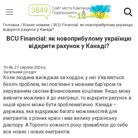
Головна
Бізнес новини
BCU Financial: як новоприбулому українцю
відкрити рахунок у Канаді?
BCU Financial: як новоприбулому українцю
відкрити рахунок у Канаді?
10:46,
27 серпня 2024 р.
Загальний розділ
Коли людина виїжджає за кордон, у неї з'являється
безліч проблем, які пов'язані з мовним бар'єром та
керуванням своїми фінансовими коштами. Якщо мову
вивчити можливо й до еміграції, то відкрити рахунок в
іншій країні може бути проблематично. Канада –
держава, яка відкриває багато можливостей для
емігрантів з різних країн і має велику українську
діаспору. А Торонто кожного року приваблює до себе
все нових і нових емігрантів.