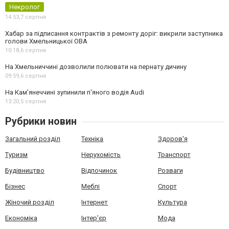
Некролог
14:53,
7 серпня
Хабар за підписання контрактів з ремонту доріг: викрили заступника
голови Хмельницької ОВА
10:18,
6 серпня
На Хмельниччині дозволили полювати на пернату дичину
09:59,
6 серпня
На Камʼянеччині зупинили п'яного водія Audi
13:20,
5 серпня
Рубрики новин
Загальний розділ
Техніка
Здоров'я
Туризм
Нерухомість
Транспорт
Будівництво
Відпочинок
Розваги
Бізнес
Меблі
Спорт
Жіночий розділ
Інтернет
Культура
Економіка
Інтер'єр
Мода