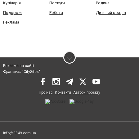
Кулінарія
Послуги
Родина
Подорожі
Робота
Дитячий розділ
Реклама
Реклама на сайті
Франшиза "CitySites"
Про нас
Контакти
Автори проєкту
info@3849.com.ua