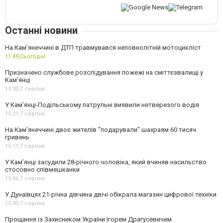
Останні новини
На Кам’янеччині в ДТП травмувався неповнолітній мотоцикліст
11:49,
Сьогодні
Призначено службове розслідування пожежі на сміттєзвалищі у
Кам’янці
15:30,
7 серпня
У Кам’янці-Подільському патрульні виявили нетверезого водія
15:21,
7 серпня
На Камʼянеччині двоє жителів "подарували" шахраям 60 тисяч
гривень
15:11,
7 серпня
У Камʼянці засудили 28-річного чоловіка, який вчиняв насильство
стосовно співмешканки
15:06,
7 серпня
У Дунаївцях 21-річна дівчина двічі обікрала магазин цифрової техніки
15:00,
7 серпня
Прощання із Захисником України Ігорем Драгусевичем