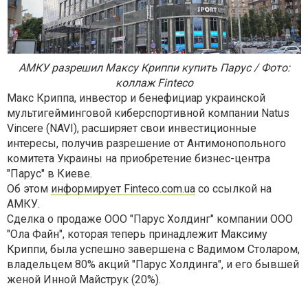
АМКУ разрешил Максу Криппи купить Парус / Фото:
коллаж Finteco
Макс Криппа, инвестор и бенефициар украинской
мультигейминговой киберспортивной компании Natus
Vincere (NAVI), расширяет свои инвестиционные
интересы, получив разрешение от Антимонопольного
комитета Украины на приобретение бизнес-центра
"Парус" в Киеве.
Об этом
информирует Finteco.com.ua
со ссылкой на
АМКУ.
Сделка о продаже ООО "Парус Холдинг" компании ООО
"Ола Файн", которая теперь принадлежит Максиму
Криппи, была успешно завершена с Вадимом Столаром,
владельцем 80% акций "Парус Холдинга", и его бывшей
женой Инной Майструк (20%).