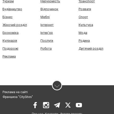
Туризм
Нерухомість
Транспорт
Будівництво
Відпочинок
Розваги
Бізнес
Меблі
Спорт
Жіночий розділ
Інтернет
Культура
Економіка
Інтер'єр
Мода
Кулінарія
Послуги
Родина
Подорожі
Робота
Дитячий розділ
Реклама
Реклама на сайті
Франшиза "CitySites"
Про нас
Контакти
Автори проєкту