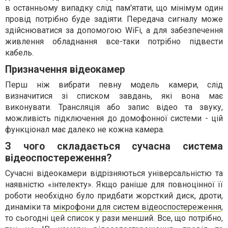
в останньому випадку слід пам'ятати, що мінімум один
провід потрібно буде задіяти. Передача сигналу може
здійснюватися за допомогою WiFi, а для забезпечення
живлення обладнання все-таки потрібно підвести
кабель.
Призначення відеокамер
Перш ніж вибрати певну модель камери, слід
визначитися зі списком завдань, які вона має
виконувати. Трансляція або запис відео та звуку,
можливість підключення до домофонної системи - цій
функціонал має далеко не кожна камера.
З чого складається сучасна система
відеоспостереження?
Сучасні відеокамери відрізняються універсальністю та
наявністю «інтелекту». Якщо раніше для повноцінної її
роботи необхідно було придбати жорсткий диск, дроти,
динаміки та
мікрофони для систем відеоспостереження
,
то сьогодні цей список у рази менший. Все, що потрібно,