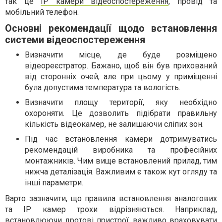
так це
IP камери відеоспостереження
, провід та
мобільний телефон.
Основні рекомендації щодо встановлення
системи відеоспостереження
Визначити місце, де буде розміщено
відеореєстратор. Бажано, щоб він був прихований
від сторонніх очей, але при цьому у приміщенні
була допустима температура та вологість.
Визначити площу території, яку необхідно
охороняти. Це дозволить підібрати правильну
кількість відеокамер, не залишаючи сліпих зон.
Під час встановлення камери дотримуватись
рекомендацій виробника та професійних
монтажників. Чим вище встановлений прилад, тим
нижча деталізація. Важливим є також кут огляду та
інші параметри.
Варто зазначити, що правила встановлення аналогових
та IP камер трохи відрізняються. Наприклад,
встановлюючи дротові пристрої, важливо враховувати