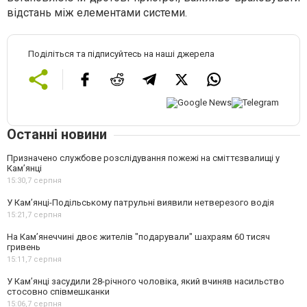
відстань між елементами системи.
Поділіться та підписуйтесь на наші джерела
Останні новини
Призначено службове розслідування пожежі на сміттєзвалищі у
Кам’янці
15:30,
7 серпня
У Кам’янці-Подільському патрульні виявили нетверезого водія
15:21,
7 серпня
На Камʼянеччині двоє жителів "подарували" шахраям 60 тисяч
гривень
15:11,
7 серпня
У Камʼянці засудили 28-річного чоловіка, який вчиняв насильство
стосовно співмешканки
15:06,
7 серпня