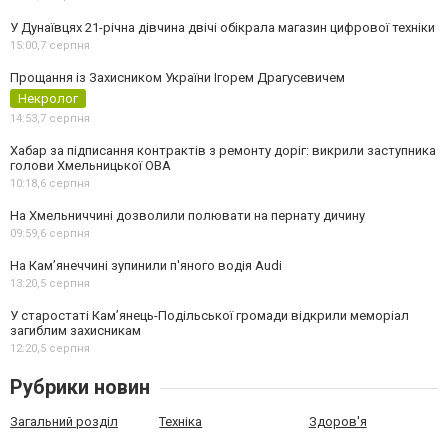
У Дунаївцях 21-річна дівчина двічі обікрала магазин цифрової техніки
15:00,
7 серпня
Прощання із Захисником України Ігорем Драгусевичем
Некролог
14:53,
7 серпня
Хабар за підписання контрактів з ремонту доріг: викрили заступника
голови Хмельницької ОВА
10:18,
6 серпня
На Хмельниччині дозволили полювати на пернату дичину
09:59,
6 серпня
На Камʼянеччині зупинили п'яного водія Audi
13:20,
5 серпня
У старостаті Кам’янець-Подільської громади відкрили меморіал
загиблим захисникам
12:20,
5 серпня
Рубрики новин
Загальний розділ
Техніка
Здоров'я