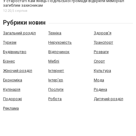
У старостаті Кам’янець-Подільської громади відкрили меморіал
загиблим захисникам
12:20,
5 серпня
Рубрики новин
Загальний розділ
Техніка
Здоров'я
Туризм
Нерухомість
Транспорт
Будівництво
Відпочинок
Розваги
Бізнес
Меблі
Спорт
Жіночий розділ
Інтернет
Культура
Економіка
Інтер'єр
Мода
Кулінарія
Послуги
Родина
Подорожі
Робота
Дитячий розділ
Реклама