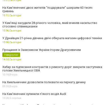
15:21,
Сьогодні
На Камʼянеччині двоє жителів "подарували" шахраям 60 тисяч
гривень
15:11,
Сьогодні
У Камʼянці засудили 28-річного чоловіка, який вчиняв насильство
стосовно співмешканки
15:06,
Сьогодні
У Дунаївцях 21-річна дівчина двічі обікрала магазин цифрової техніки
15:00,
Сьогодні
Прощання із Захисником України Ігорем Драгусевичем
Некролог
14:53,
Сьогодні
Хабар за підписання контрактів з ремонту доріг: викрили заступника
голови Хмельницької ОВА
10:18,
Вчора
На Хмельниччині дозволили полювати на пернату дичину
09:59,
Вчора
На Камʼянеччині зупинили п'яного водія Audi
13:20,
5 серпня