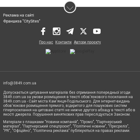
Реклама на сайті
Франшиза "CitySites"
Про нас
Контакти
Автори проєкту
info@3849.com.ua
Допускається цитування матеріалів без отримання попередньої згоди
3849.com.ua за умови розміщення в тексті обов'язкового посилання на
3849.com.ua - Сайт міста Кам'янця-Подільського. Для інтернет-видань
обов'язкове розміщення прямого, відкритого для пошукових систем
гіперпосилання на цитовані статті не нижче другого абзацу в тексті або в
якості джерела. Порушення виняткових прав переслідується Законом.
Матеріали з плашками "Новини компаній", "Промо", "Партнерський
матеріал", "Партнерський спецпроєкт", "Політичні новини", "Пресреліз",
"PR", "Офіційно", "Політична реклама" публікуються на правах реклами.