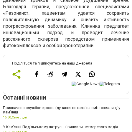
движения зрачков и сильное ухудшение зрения.
Благодаря терапии, предложенной специалистами
«Резонанс», пациентам удается сохранить
положительную динамику и снизить активность
прогрессирования заболевания. Клиника предлагает
инновационный подход и проводит лечение
рассеянного склероза посредством применения
фитокомплексов и особой хронотерапии.
Поділіться та підписуйтесь на наші джерела
Останні новини
Призначено службове розслідування пожежі на сміттєзвалищі у
Кам’янці
15:30,
Сьогодні
У Кам’янці-Подільському патрульні виявили нетверезого водія